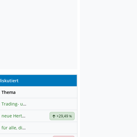
iskutiert
se
Thema
Trading- und Aktien-Chat
neue Hertz Aktie
+29,49
%
für alle, die es ehrlich meinen beim Traden.