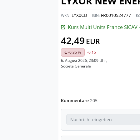
LYXOR NEW ENERG
LYX0CB
FR0010524777
WKN:
ISIN:
Kü
Kurs Multi Units France SICAV - Lyxor MSCI New Energy ESG Filtered ( DR
42,49
EUR
-0,35 %
-0,15
6. August 2026, 23:09 Uhr
,
Societe Generale
Kommentare
205