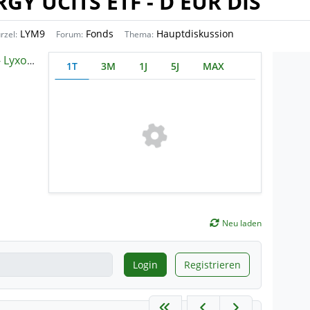
Y UCITS ETF - D EUR DIS
LYM9
Fonds
Hauptdiskussion
rzel:
Forum:
Thema:
 ) UCITS ETF
1T
3M
1J
5J
MAX
Neu laden
Login
Registrieren