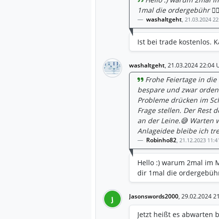
1mal die ordergebühr 💁🏼‍
washaltgeht
,
21.03.2024 22
Ist bei trade kostenlos
washaltgeht
,
21.03.2024 22:04 
Frohe Feiertage in die
bespare und zwar orden
Probleme drücken im Sch
Frage stellen. Der Rest 
an der Leine.😅 Warten 
Anlageidee bleibe ich tr
Robinho82
,
21.12.2023 11:4
Hello :) warum 2mal im M
dir 1mal die ordergebühr 
Jasonswords2000
,
29.02.2024 2
J
Jetzt heißt es abwarten