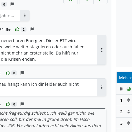
0
Jahre...
Antworten
:32 Uhr
2
erneuerbaren Energien. Dieser ETF wird
e weile weiter stagnieren oder auch fallen.
nicht mehr an erster stelle. Da hilft nur
Antworten
 die Krisen enden.
r
0
Meistd
au hängt kann ich dir leider auch nicht
Pau
Antworten
1
r
0
2
echt fragwürdig schlecht. Ich weiß gar nicht, wie
ren soll, bis der mal in grüne dreht. Im Hoch
3
ber 40€. Vor allem laufen echt viele Aktien aus dem