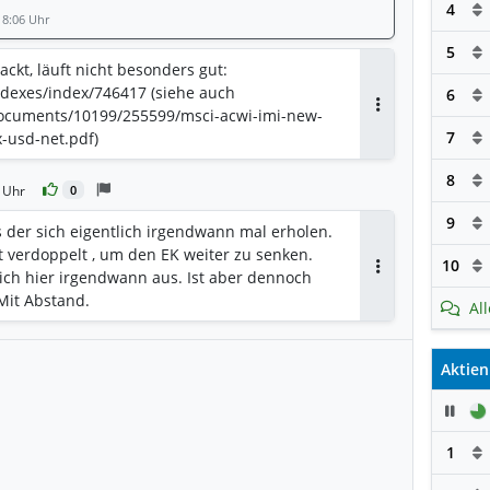
4
 8:06 Uhr
5
ackt, läuft nicht besonders gut:
dexes/index/746417 (siehe auch
6
ocuments/10199/255599/msci-acwi-imi-new-
Antworten
7
x-usd-net.pdf)
8
 Uhr
0
9
 der sich eigentlich irgendwann mal erholen.
zt verdoppelt , um den EK weiter zu senken.
10
ich hier irgendwann aus. Ist aber dennoch
Antworten
Mit Abstand.
Al
Aktien
Pau
1