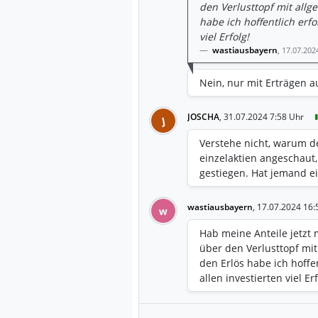
den Verlusttopf mit all
habe ich hoffentlich erfo
viel Erfolg!
wastiausbayern
,
17.07.202
Nein, nur mit Erträgen a
JOSCHA
,
31.07.2024 7:58 Uhr
J
Verstehe nicht, warum de
einzelaktien angeschaut, 
gestiegen. Hat jemand e
wastiausbayern
,
17.07.2024 16:
w
Hab meine Anteile jetzt m
über den Verlusttopf mi
den Erlös habe ich hoffe
allen investierten viel Erf