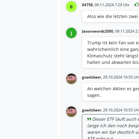
04758
,
09.11.2024 7:29 Uhr
0
Also wie die letzten zwei 
Jasonswords2000
,
09.11.2024 2
J
Trump ist kein Fan von 
wahrscheinlich eine ganz
Klimaschutz steht längst 
halten und abwarten bis
gsaelzbaer
,
29.10.2024 10:55 Uh
An welchen Aktien es gen
sagen.
gsaelzbaer
,
29.10.2024 10:55 Uh
Dieser ETF läuft auch 
lange ich den noch bespa
waren wir bei deutlich ü
ETF echt gut.