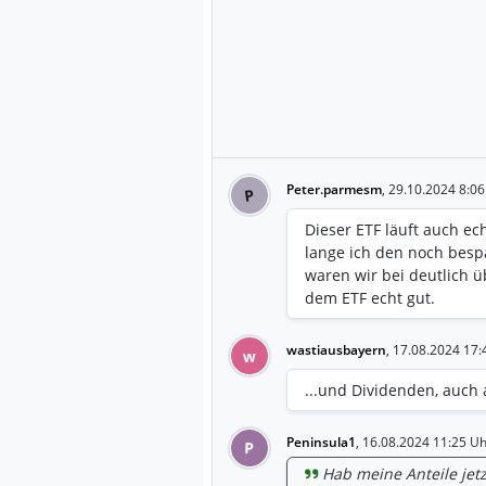
Peter.parmesm
,
29.10.2024 8:06
P
Dieser ETF läuft auch ech
lange ich den noch bespa
waren wir bei deutlich ü
dem ETF echt gut.
wastiausbayern
,
17.08.2024 17:
w
...und Dividenden, auch 
Peninsula1
,
16.08.2024 11:25 Uh
P
Hab meine Anteile jetz