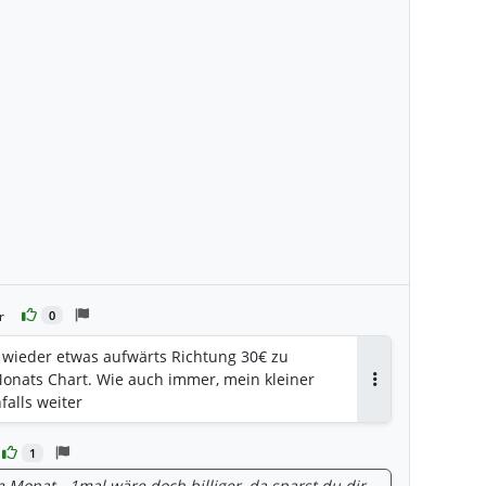
r
0
a wieder etwas aufwärts Richtung 30€ zu
onats Chart. Wie auch immer, mein kleiner
Antworten
falls weiter
1
 Monat - 1mal wäre doch billiger, da sparst du dir