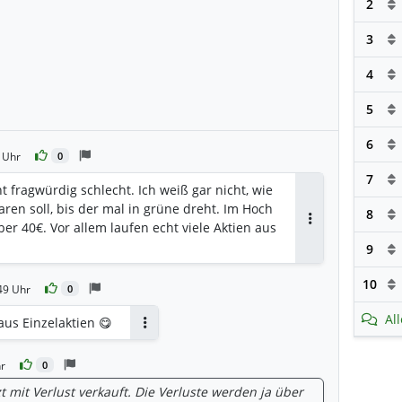
2
3
4
5
6
 Uhr
0
7
t fragwürdig schlecht. Ich weiß gar nicht, wie
ren soll, bis der mal in grüne dreht. Im Hoch
8
ber 40€. Vor allem laufen echt viele Aktien aus
Antworten
9
10
49 Uhr
0
Al
aus Einzelaktien 😋
Antworten
r
0
t mit Verlust verkauft. Die Verluste werden ja über