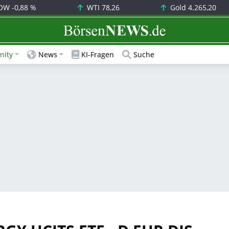
OW
-0,88 %
WTI
78,26
Gold
4.265,20
BörsenNEWS.de
ity
News
KI-Fragen
Suche