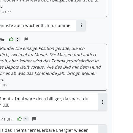
♂️
:04 Uhr
. Kannste auch wöchentlich für umme
Antworten
Uhr
0
 Runde! Die einzige Position gerade, die ich
tlich, zweimal im Monat. Die Margen und andere
uh, aber keiner wird das Thema grundsätzlich in
des Depots läuft voraus. Wie das Bild mit dem Hund
wir es ab was das kommende Jahr bringt. Meiner
eu.
1 Uhr
onat - 1mal wäre doch billiger, da sparst du
🏼‍♂️
Antworten
1:41 Uhr
1
 bis das Thema "erneuerbare Energie" wieder