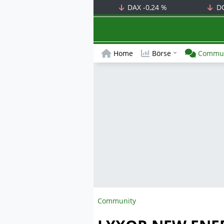
DAX
-0,24 %
D
Home
Börse
Commun
Community