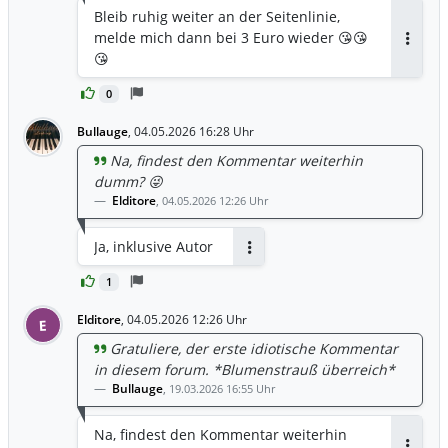
Bleib ruhig weiter an der Seitenlinie,
melde mich dann bei 3 Euro wieder 😘😘
Antwor
😘
0
Bullauge
,
04.05.2026 16:28 Uhr
Na, findest den Kommentar weiterhin
dumm? 😜
Elditore
,
04.05.2026 12:26 Uhr
Ja, inklusive Autor
Antworten
1
Elditore
,
04.05.2026 12:26 Uhr
E
Gratuliere, der erste idiotische Kommentar
in diesem forum. *Blumenstrauß überreich*
Bullauge
,
19.03.2026 16:55 Uhr
Na, findest den Kommentar weiterhin