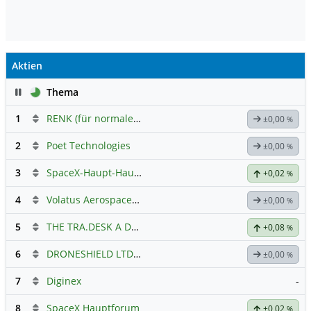
Aktien
Pause
Thema
1
RENK (für normale, sachliche Kommunikation!)
±0,00
%
2
Poet Technologies
±0,00
%
3
SpaceX-Haupt-Hauptforum
+0,02
%
4
Volatus Aerospace (Offener Austausch)
±0,00
%
5
THE TRA.DESK A DL-,000001
Hauptdiskussion
+0,08
%
6
DRONESHIELD LTD
Hauptdiskussion
±0,00
%
7
Diginex
-
8
SpaceX Hauptforum
+0,02
%