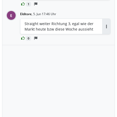
1
Elditore
,
5. Jun 17:46 Uhr
E
Straight weiter Richtung 3, egal wie der
Markt heute bzw diese Woche aussieht
Antwor
0