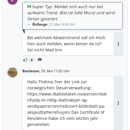
Super Typ. Meldet sich auch nur bei
aufwärts Trend. Bist ne tolle Wurst und wirst
fortan ignoriert
Bullauge
,
27. Mai 16:02 Uhr
Bei welchem Abwärtstrend soll ich mich
heir auch melden, wenn keiner da ist?
Antwor
Sei nicht Mad bro
0
Bottletom
,
28. Mai 11:02 Uhr
Hallo Thxhna, hier der Link zur
norwegischen Steuerverwaltung:
https://www.skatteetaten.no/person/skat
t/hjelp-til-riktig-skatt/aksjer-og-
verdipapirer/om/redusert-kildeskatt-pa-
Antwor
aksjeutbytte/refusjon/ Das Certificate of
Residence habe ich vom letzten Jahr
genommen.