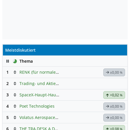
Meistdiskutiert
Pause
Thema
1
RENK (für normale, sachliche Kommunikation!)
±0,00
%
2
Trading- und Aktien-Chat
3
SpaceX-Haupt-Hauptforum
+0,02
%
4
Poet Technologies
±0,00
%
5
Volatus Aerospace (Offener Austausch)
±0,00
%
6
THE TRA.DESK A DL-,000001
Hauptdiskussion
+0,08
%