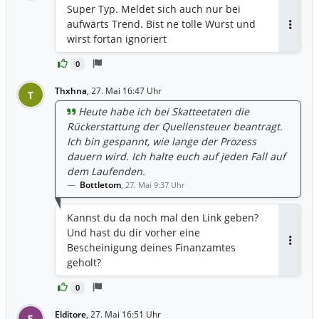
Super Typ. Meldet sich auch nur bei
aufwärts Trend. Bist ne tolle Wurst und
Antwor
wirst fortan ignoriert
0
Thxhna
,
27. Mai 16:47 Uhr
T
Heute habe ich bei Skatteetaten die
Rückerstattung der Quellensteuer beantragt.
Ich bin gespannt, wie lange der Prozess
dauern wird. Ich halte euch auf jeden Fall auf
dem Laufenden.
Bottletom
,
27. Mai 9:37 Uhr
Kannst du da noch mal den Link geben?
Und hast du dir vorher eine
Bescheinigung deines Finanzamtes
Antwor
geholt?
0
Elditore
,
27. Mai 16:51 Uhr
E