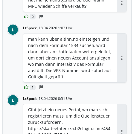
MPC wieder Schiffe verkauft?
Antwor
0
LtSpock
,
18.04.2026 1:02 Uhr
L
man kann über altinn.no einsteigen und
nach dem Formular 1534 suchen, wird
dann aber an skattetaaten weitergeleitet,
um dort einen neuen Account anzulegen
Antwor
wo man dann interaktiv das Formular
ausfüllt. Die VPS-Nummer wird sofort auf
Gültigkeit geprüft.
1
LtSpock
,
18.04.2026 0:51 Uhr
L
Gibt jetzt ein neues Portal, wo man sich
registrieren muss, um die Quellensteuer
zurückzufordern.
https://skatteetatenrka.b2clogin.com/454