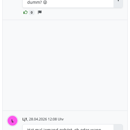
dumm? 😜
Antwor
0
Lj1
,
28.04.2026 12:08 Uhr
L
Hat mal jemand gehört, ob oder wann