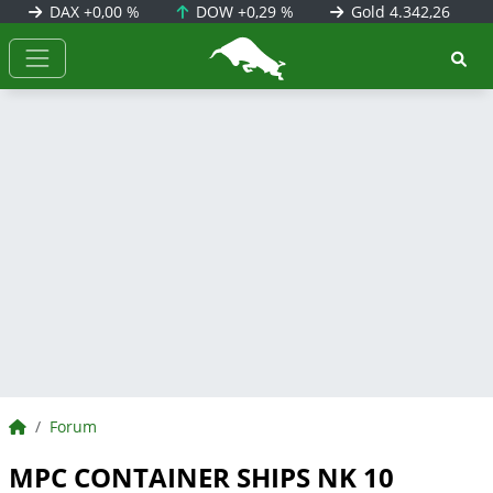
DAX
+0,00 %
DOW
+0,29 %
Gold
4.342,26
BörsenNEWS.de
BörsenNEWS.de
Forum
MPC CONTAINER SHIPS NK 10