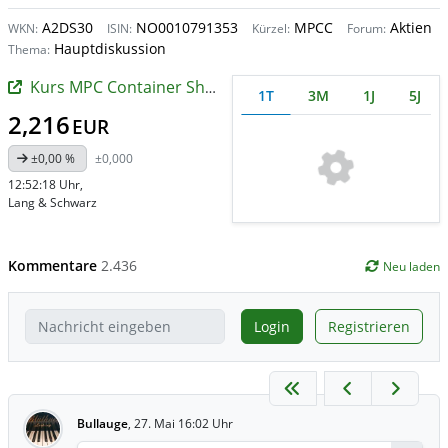
A2DS30
NO0010791353
MPCC
Aktien
WKN:
ISIN:
Kürzel:
Forum:
Hauptdiskussion
Thema:
Kurs MPC Container Ships
1T
3M
1J
5J
2,216
EUR
±0,00 %
±0,000
12:52:18 Uhr
,
Lang & Schwarz
Kommentare
2.436
Neu laden
Login
Registrieren
Bullauge
,
27. Mai 16:02 Uhr