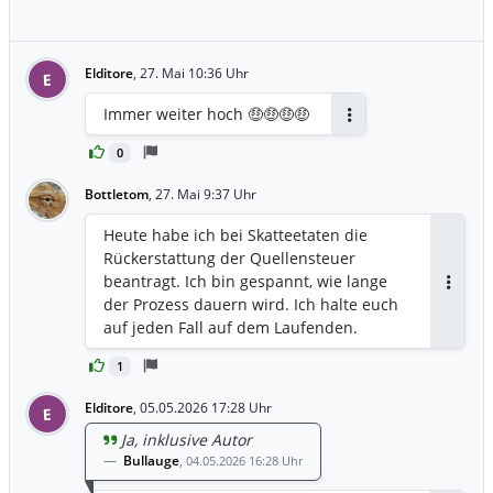
Elditore
,
27. Mai 10:36 Uhr
E
Immer weiter hoch 🤑🤑🤑🤑
Antworten
0
Bottletom
,
27. Mai 9:37 Uhr
Heute habe ich bei Skatteetaten die
Rückerstattung der Quellensteuer
beantragt. Ich bin gespannt, wie lange
Antwor
der Prozess dauern wird. Ich halte euch
auf jeden Fall auf dem Laufenden.
1
Elditore
,
05.05.2026 17:28 Uhr
E
Ja, inklusive Autor
Bullauge
,
04.05.2026 16:28 Uhr