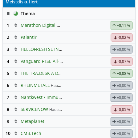
Meistdiskutiert
Pause
Thema
1
Marathon Digital Holdings
+0,11
%
2
Palantir
-0,02
%
3
HELLOFRESH SE INH O.N.
Hauptdiskussion
±0,00
%
4
Vanguard FTSE All-World ETF $ Cap
Hauptdiskussion
-0,07
%
5
THE TRA.DESK A DL-,000001
Hauptdiskussion
+0,08
%
6
RHEINMETALL
Hauptdiskussion
±0,00
%
7
Nantkwest / Immunitybio -> IBRX
±0,00
%
8
SERVICENOW
Hauptdiskussion
-0,05
%
9
Metaplanet
±0,00
%
10
CMB.Tech
±0,00
%