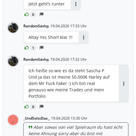
Jetzt geht’s runter
Antworten
0
RandomSäshp
,
19.04.2026 17:33 Uhr
Altay Yes Short klar !!!
Antworten
1
RandomSäshp
,
19.04.2026 17:32 Uhr
Ich heiße so wie es da steht Sascha P
Und ja das ist meine 50.000€ Harley auf
dem Mr Fuck Faker :) Ich bin real
Antwor
genauso wie meine Trades und mein
Portfolio
0
_UndSoIstDas_
,
19.04.2026 15:30 Uhr
_
Aber sowas von viel Spielraum du hast echt
keine Ahnung sorry aber du bist mit