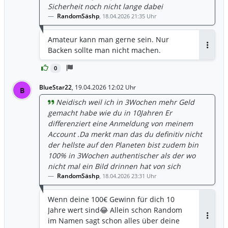
Sicherheit noch nicht lange dabei
RandomSäshp
,
18.04.2026 21:35 Uhr
Amateur kann man gerne sein. Nur
Backen sollte man nicht machen.
Antwor
0
BlueStar22
,
19.04.2026 12:02 Uhr
B
Neidisch weil ich in 3Wochen mehr Geld
gemacht habe wie du in 10Jahren Er
differenziert eine Anmeldung von meinem
Account .Da merkt man das du definitiv nicht
der hellste auf den Planeten bist zudem bin
100% in 3Wochen authentischer als der wo
nicht mal ein Bild drinnen hat von sich
RandomSäshp
,
18.04.2026 23:31 Uhr
Wenn deine 100€ Gewinn für dich 10
Jahre wert sind😂 Allein schon Random
im Namen sagt schon alles über deine
Antwor