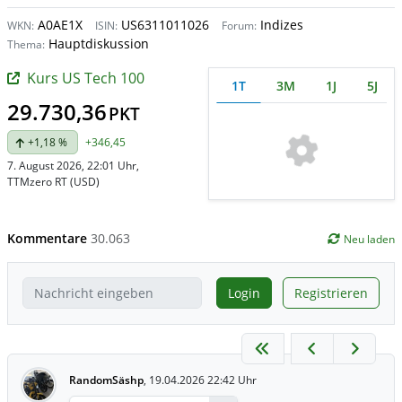
A0AE1X
US6311011026
Indizes
WKN:
ISIN:
Forum:
Hauptdiskussion
Thema:
Kurs US Tech 100
1T
3M
1J
5J
29.730,36
PKT
+1,18 %
+346,45
7. August 2026, 22:01 Uhr
,
TTMzero RT (USD)
Kommentare
30.063
Neu laden
Login
Registrieren
RandomSäshp
,
19.04.2026 22:42 Uhr