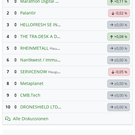
1
Marathon Digital Holdings
+0,11
%
2
Palantir
-0,02
%
3
HELLOFRESH SE INH O.N.
Hauptdiskussion
±0,00
%
4
THE TRA.DESK A DL-,000001
Hauptdiskussion
+0,08
%
5
RHEINMETALL
Hauptdiskussion
±0,00
%
6
Nantkwest / Immunitybio -> IBRX
±0,00
%
7
SERVICENOW
Hauptdiskussion
-0,05
%
8
Metaplanet
±0,00
%
9
CMB.Tech
±0,00
%
10
DRONESHIELD LTD
Hauptdiskussion
±0,00
%
Alle Diskussionen