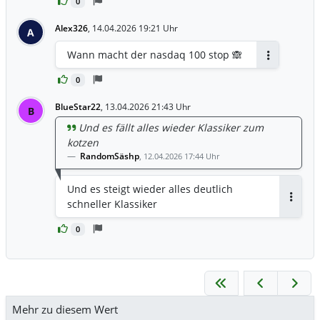
0
Alex326
,
14.04.2026 19:21 Uhr
A
Wann macht der nasdaq 100 stop 🙈
Antworten
0
BlueStar22
,
13.04.2026 21:43 Uhr
B
Und es fällt alles wieder Klassiker zum
kotzen
RandomSäshp
,
12.04.2026 17:44 Uhr
Und es steigt wieder alles deutlich
schneller Klassiker
Antwor
0
Mehr zu diesem Wert