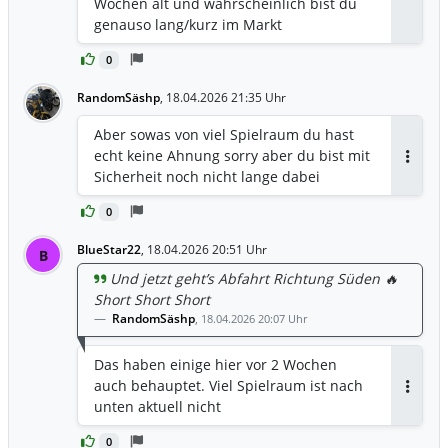
Wochen alt und wahrscheinlich bist du
Antwor
genauso lang/kurz im Markt
0
RandomSäshp
,
18.04.2026 21:35 Uhr
Aber sowas von viel Spielraum du hast
echt keine Ahnung sorry aber du bist mit
Antwor
Sicherheit noch nicht lange dabei
0
BlueStar22
,
18.04.2026 20:51 Uhr
B
Und jetzt geht’s Abfahrt Richtung Süden 🔥
Short Short Short
RandomSäshp
,
18.04.2026 20:07 Uhr
Das haben einige hier vor 2 Wochen
auch behauptet. Viel Spielraum ist nach
Antwor
unten aktuell nicht
0