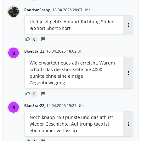
RandomSäshp
,
18.04.2026 20:07 Uhr
Und jetzt geht’s Abfahrt Richtung Süden
🔥Short Short Short
Antwor
0
BlueStar22
,
16.04.2026 18:02 Uhr
B
Wie erwartet neues ath erreicht. Warum
schafft das die shortseite nie 4000
punkte ohne eine einzige
Antwor
Gegenbewegung.
0
BlueStar22
,
14.04.2026 19:27 Uhr
B
Noch knapp 450 punkte und das ath ist
wieder Geschichte. Auf trump taco ist
Antwor
eben immer verlass 👍