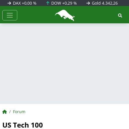
DAX
+0,00 %
DOW
+0,29 %
Gold
4.342,26
BörsenNEWS.de
BörsenNEWS.de
Forum
US Tech 100