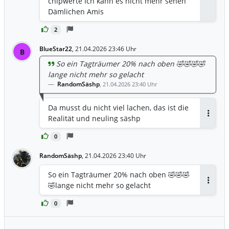
chipwerte Ich kann es nicht mehr sehen
Antwor
Dämlichen Amis
2
BlueStar22
,
21.04.2026 23:46 Uhr
B
So ein Tagträumer 20% nach oben 🤣🤣🤣🤣
lange nicht mehr so gelacht
RandomSäshp
,
21.04.2026 23:40 Uhr
Da musst du nicht viel lachen, das ist die
Realität und neuling säshp
Antwor
0
RandomSäshp
,
21.04.2026 23:40 Uhr
So ein Tagträumer 20% nach oben 🤣🤣🤣
🤣lange nicht mehr so gelacht
Antwor
0