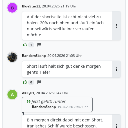
BlueStar22
,
20.04.2026 21:19 Uhr
B
Auf der shortseite ist echt nicht viel zu
holen. 20% nach oben und läuft einfach
nur seitwärts weil keiner verkaufen
Antwor
möchte
1
RandomSäshp
,
20.04.2026 21:03 Uhr
Short läuft hält sich gut denke morgen
geht’s Tiefer
Antwor
0
Altay01
,
20.04.2026 0:47 Uhr
A
Jetzt geht’s runter
RandomSäshp
,
19.04.2026 22:42 Uhr
Bin morgen direkt dabei mit dem Short.
Iranisches Schiff wurde beschossen.