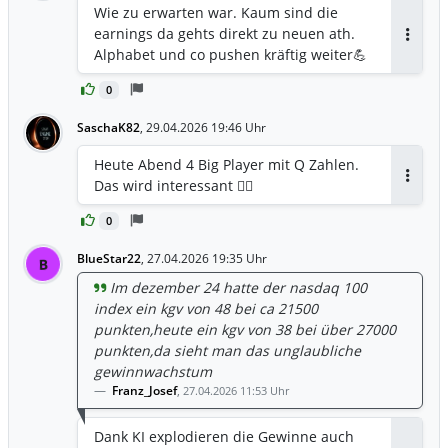
Wie zu erwarten war. Kaum sind die
earnings da gehts direkt zu neuen ath.
Antwor
Alphabet und co pushen kräftig weiter💪
0
SaschaK82
,
29.04.2026 19:46 Uhr
Heute Abend 4 Big Player mit Q Zahlen.
Das wird interessant ☝🏽
Antwor
0
BlueStar22
,
27.04.2026 19:35 Uhr
B
Im dezember 24 hatte der nasdaq 100
index ein kgv von 48 bei ca 21500
punkten,heute ein kgv von 38 bei über 27000
punkten,da sieht man das unglaubliche
gewinnwachstum
Franz_Josef
,
27.04.2026 11:53 Uhr
Dank KI explodieren die Gewinne auch