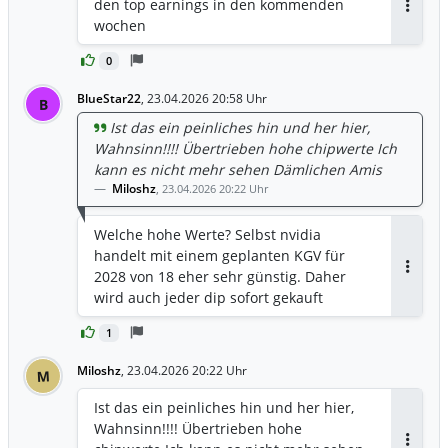
den top earnings in den kommenden
Antwor
wochen
0
BlueStar22
,
23.04.2026 20:58 Uhr
B
Ist das ein peinliches hin und her hier,
Wahnsinn!!!! Übertrieben hohe chipwerte Ich
kann es nicht mehr sehen Dämlichen Amis
Miloshz
,
23.04.2026 20:22 Uhr
Welche hohe Werte? Selbst nvidia
handelt mit einem geplanten KGV für
2028 von 18 eher sehr günstig. Daher
Antwor
wird auch jeder dip sofort gekauft
1
Miloshz
,
23.04.2026 20:22 Uhr
M
Ist das ein peinliches hin und her hier,
Wahnsinn!!!! Übertrieben hohe