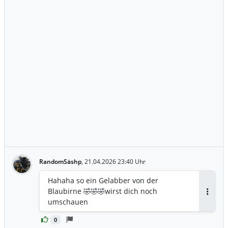
RandomSäshp
,
21.04.2026 23:40 Uhr
Hahaha so ein Gelabber von der
Blaubirne 🤣🤣🤣wirst dich noch
Antwor
umschauen
0