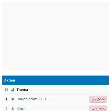
Aktien
Pause
Thema
1
HauptForum SK HYNIC
-0,55
%
2
Kioxa
-5,76
%