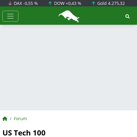
DAX
-0,55 %
DOW
+0,43 %
Gold
4.275,32
BörsenNEWS.de
BörsenNEWS.de
Forum
US Tech 100