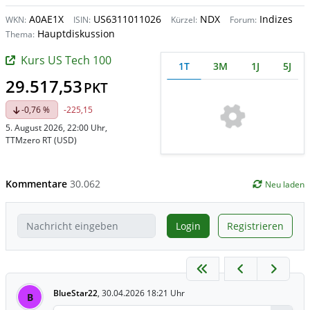
A0AE1X
US6311011026
NDX
Indizes
WKN:
ISIN:
Kürzel:
Forum:
Hauptdiskussion
Thema:
Kurs US Tech 100
1T
3M
1J
5J
29.517,53
PKT
-0,76 %
-225,15
5. August 2026, 22:00 Uhr
,
TTMzero RT (USD)
Kommentare
30.062
Neu laden
Login
Registrieren
BlueStar22
,
30.04.2026 18:21 Uhr
B