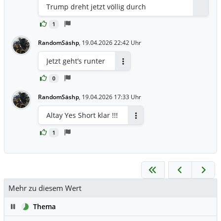
Antwor
Trump dreht jetzt völlig durch
1
RandomSäshp
,
19.04.2026 22:42 Uhr
Jetzt geht’s runter
Antworten
0
RandomSäshp
,
19.04.2026 17:33 Uhr
Altay Yes Short klar !!!
Antworten
1
Mehr zu diesem Wert
Pause
Thema