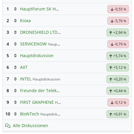
1
HauptForum SK HYNIC
-0,55
%
2
Kioxa
-5,76
%
3
DRONESHIELD LTD
Hauptdiskussion
+2,94
%
4
SERVICENOW
Hauptdiskussion
-0,79
%
5
Hauptdiskussion
+5,74
%
6
AXT
+5,12
%
7
INTEL
Hauptdiskussion
+0,20
%
8
Freunde der Telekom
+0,44
%
9
FIRST GRAPHENE
Hauptdiskussion
-0,12
%
10
BioNTech
Hauptdiskussion
+0,91
%
Alle Diskussionen