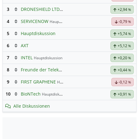
3
DRONESHIELD LTD
Hauptdiskussion
+2,94
%
4
SERVICENOW
Hauptdiskussion
-0,79
%
5
Hauptdiskussion
+5,74
%
6
AXT
+5,12
%
7
INTEL
Hauptdiskussion
+0,20
%
8
Freunde der Telekom
+0,44
%
9
FIRST GRAPHENE
Hauptdiskussion
-0,12
%
10
BioNTech
Hauptdiskussion
+0,91
%
Alle Diskussionen