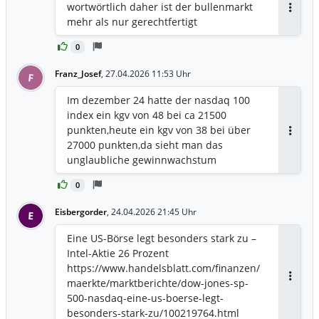
wortwörtlich daher ist der bullenmarkt
Antwor
mehr als nur gerechtfertigt
0
Franz_Josef
,
27.04.2026 11:53 Uhr
F
Im dezember 24 hatte der nasdaq 100
index ein kgv von 48 bei ca 21500
punkten,heute ein kgv von 38 bei über
Antwor
27000 punkten,da sieht man das
unglaubliche gewinnwachstum
0
Eisbergorder
,
24.04.2026 21:45 Uhr
E
Eine US-Börse legt besonders stark zu –
Intel-Aktie 26 Prozent
https://www.handelsblatt.com/finanzen/
maerkte/marktberichte/dow-jones-sp-
Antwor
500-nasdaq-eine-us-boerse-legt-
besonders-stark-zu/100219764.html