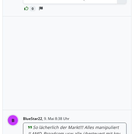
0
BlueStar22
,
9. Mai 8:38 Uhr
B
So lächerlich der Markt!!! Alles manipuliert
!! AMD, Broadcom usw alle überteuert mit kgv