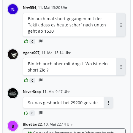
Nrw554
,
11. Mai 15:20 Uhr
N
Bin auch mal short gegangen mit der
Taktik dass es heute scharf nach unten
Antwor
geht ab 1530
0
Agent007
,
11. Mai 15:14 Uhr
Bin ich auch aber mit Angst. Wo ist dein
short Ziel?
Antwor
0
NeverStop
,
11. Mai 9:47 Uhr
So, nas geshortet bei 29200 gerade
Antworten
0
BlueStar22
,
10. Mai 22:14 Uhr
B
So wird es kommen, hat nichts mehr mit