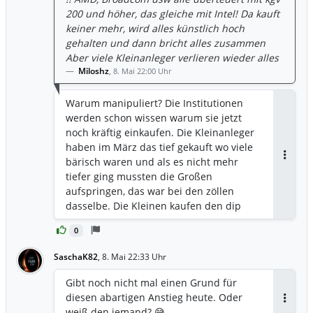
200 und höher, das gleiche mit Intel! Da kauft
keiner mehr, wird alles künstlich hoch
gehalten und dann bricht alles zusammen
Aber viele Kleinanleger verlieren wieder alles
Miloshz
,
8. Mai 22:00 Uhr
Warum manipuliert? Die Institutionen
werden schon wissen warum sie jetzt
noch kräftig einkaufen. Die Kleinanleger
haben im März das tief gekauft wo viele
bärisch waren und als es nicht mehr
Antwor
tiefer ging mussten die Großen
aufspringen, das war bei den zöllen
dasselbe. Die Kleinen kaufen den dip
und die Programme sind gezwungen zu
0
kaufen um Performance nicht zu
verpassen.
SaschaK82
,
8. Mai 22:33 Uhr
Gibt noch nicht mal einen Grund für
diesen abartigen Anstieg heute. Oder
Antwor
weiß den jemand? 😅