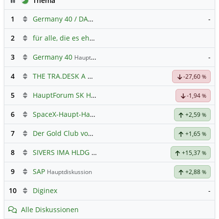
Thema
1
Germany 40 / DAX Prognose
-
2
für alle, die es ehrlich meinen beim Traden.
3
Germany 40
-
Hauptdiskussion
4
THE TRA.DESK A DL-,000001
Hauptdiskussion
-27,60
%
5
HauptForum SK HYNIC
-1,94
%
6
SpaceX-Haupt-Hauptforum
+2,59
%
7
Der Gold Club von Susiwong
+1,65
%
8
SIVERS IMA HLDG
Hauptdiskussion
+15,37
%
9
SAP
Hauptdiskussion
+2,88
%
10
Diginex
-
Alle Diskussionen