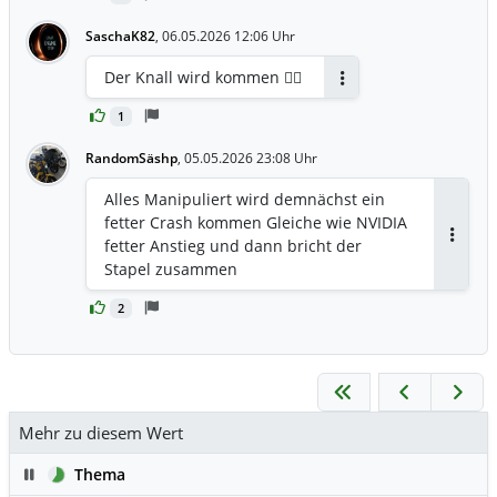
SaschaK82
,
06.05.2026 12:06 Uhr
Der Knall wird kommen ☝🏽
Antworten
1
RandomSäshp
,
05.05.2026 23:08 Uhr
Alles Manipuliert wird demnächst ein
fetter Crash kommen Gleiche wie NVIDIA
fetter Anstieg und dann bricht der
Antwor
Stapel zusammen
2
Mehr zu diesem Wert
Pause
Thema