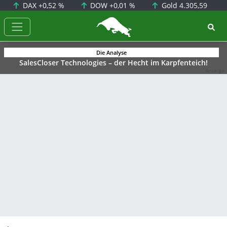
DAX
+0,52 %
DOW
+0,01 %
Gold
4.305,59
BörsenNEWS.de
Die Analyse
SalesCloser Technologies – der Hecht im Karpfenteich!
Anzeige