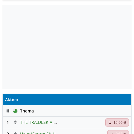
Aktien
Pause
Thema
1
THE TRA.DESK A DL-,000001
Hauptdiskussion
-15,96
%
2
HauptForum SK HYNIC