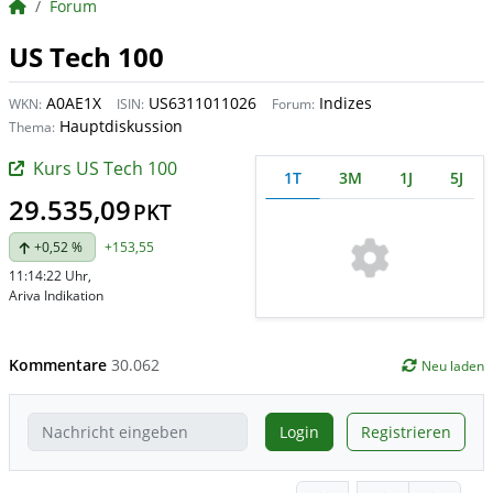
BörsenNEWS.de
Forum
US Tech 100
A0AE1X
US6311011026
Indizes
WKN:
ISIN:
Forum:
Hauptdiskussion
Thema:
Kurs US Tech 100
1T
3M
1J
5J
29.535,09
PKT
+0,52 %
+153,55
11:14:22 Uhr
,
Ariva Indikation
Kommentare
30.062
Neu laden
Login
Registrieren