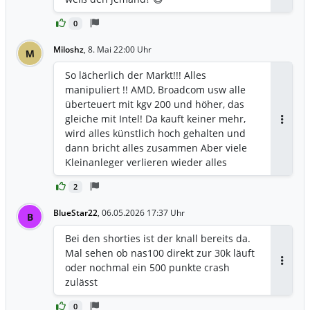
0
Miloshz
,
8. Mai 22:00 Uhr
M
So lächerlich der Markt!!! Alles
manipuliert !! AMD, Broadcom usw alle
überteuert mit kgv 200 und höher, das
gleiche mit Intel! Da kauft keiner mehr,
Antwor
wird alles künstlich hoch gehalten und
dann bricht alles zusammen Aber viele
Kleinanleger verlieren wieder alles
2
BlueStar22
,
06.05.2026 17:37 Uhr
B
Bei den shorties ist der knall bereits da.
Mal sehen ob nas100 direkt zur 30k läuft
oder nochmal ein 500 punkte crash
Antwor
zulässt
0