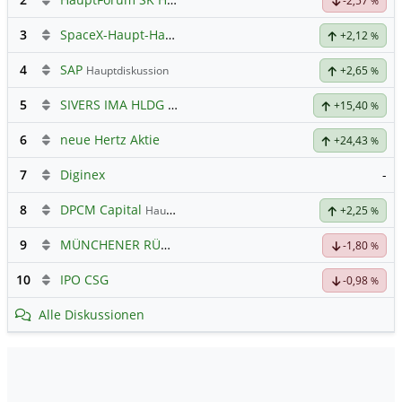
-2,57
%
3
SpaceX-Haupt-Hauptforum
+2,12
%
4
SAP
Hauptdiskussion
+2,65
%
5
SIVERS IMA HLDG
Hauptdiskussion
+15,40
%
6
neue Hertz Aktie
+24,43
%
7
Diginex
-
8
DPCM Capital
Hauptdiskussion
+2,25
%
9
MÜNCHENER RÜCK
Hauptdiskussion
-1,80
%
10
IPO CSG
-0,98
%
Alle Diskussionen