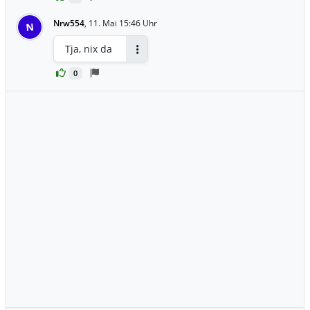
Nrw554
,
11. Mai 15:46 Uhr
N
Tja, nix da
Antworten
0