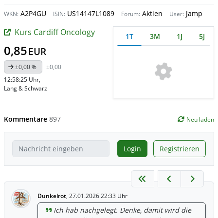
A2P4GU
US14147L1089
Aktien
Jamp
WKN:
ISIN:
Forum:
User:
Kurs Cardiff Oncology
1T
3M
1J
5J
0,85
EUR
±0,00 %
±0,00
12:58:25 Uhr
,
Lang & Schwarz
Kommentare
897
Neu laden
Login
Registrieren
Dunkelrot
,
27.01.2026 22:33 Uhr
Ich hab nachgelegt. Denke, damit wird die