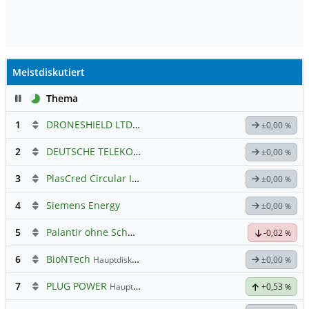
die dosisabhängige Vorteile bei
mehreren Wirksamkeitsmaßnahmen
zeigt. Das Unternehmen plant, noch in
diesem Jahr eine Registrierungsstudie
für das Medikament zu beginnen.
Meistdiskutiert
Pause
Thema
1
DRONESHIELD LTD
Hauptdiskussion
±0,00
%
2
DEUTSCHE TELEKOM
Hauptdiskussion
±0,00
%
3
PlasCred Circular Innovations
±0,00
%
4
Siemens Energy
±0,00
%
5
Palantir ohne Schnickschnack
-0,02
%
6
BioNTech
Hauptdiskussion
±0,00
%
7
PLUG POWER
Hauptdiskussion
+0,53
%