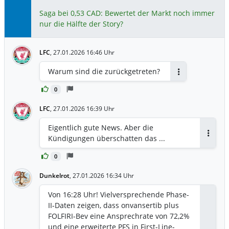
CFO James Levine zurückgetreten ist.
Mohindru ist der Gründer von Roshon
Saga bei 0,53 CAD: Bewertet der Markt noch immer
Therapeutics und war zuvor CEO von
nur die Hälfte der Story?
Novasenta und CereXis. Erlander war
seit Mai 2020 CEO und war zuvor Chief
LFC
,
27.01.2026 16:46 Uhr
Scientific Officer des Unternehmens.
Levine war seit 2021 CFO. "Während sich
Warum sind die zurückgetreten?
Cardiff Oncology auf die nächste Stufe
Antworten
der klinischen und
0
Unternehmensentwicklung vorbereitet,
kam der Vorstand zu dem Schluss, dass
LFC
,
27.01.2026 16:39 Uhr
dies der richtige Moment war, um die
Eigentlich gute News. Aber die
Führungsrolle und die finanzielle
Kündigungen überschatten das ...
Führung an den sich entwickelnden
Antwor
Bedürfnissen des Unternehmens
0
auszurichten", sagte der Vorsitzende
Rodney Markin. Das Onvansertib-
Dunkelrot
,
27.01.2026 16:34 Uhr
Medikament von Cardiff Oncology
befindet sich derzeit in der klinischen
Von 16:28 Uhr! Vielversprechende Phase-
Entwicklung für RAS-mutierten
II-Daten zeigen, dass onvansertib plus
metastasierten Darmkrebs und wird
FOLFIRI-Bev eine Ansprechrate von 72,2%
auch zur Behandlung mehrerer
und eine erweiterte PFS in First-Line-