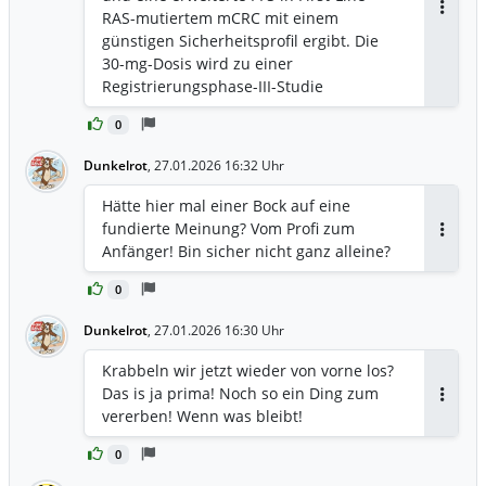
zusätzlicher Krebsarten untersucht. Am
RAS-mutiertem mCRC mit einem
Antwor
Dienstag veröffentlichte das
günstigen Sicherheitsprofil ergibt. Die
Unternehmen ein positives Update
30-mg-Dosis wird zu einer
seiner Phase-II-Studie mit Onvansertib,
Registrierungsphase-III-Studie
die dosisabhängige Vorteile bei
übergehen, wobei weitere Daten und
0
mehreren Wirksamkeitsmaßnahmen
regulatorische Rückmeldungen im Jahr
zeigt. Das Unternehmen plant, noch in
2026 erwartet werden.
Dunkelrot
,
27.01.2026 16:32 Uhr
diesem Jahr eine Registrierungsstudie
für das Medikament zu beginnen.
Hätte hier mal einer Bock auf eine
fundierte Meinung? Vom Profi zum
Antwor
Anfänger! Bin sicher nicht ganz alleine?
0
Dunkelrot
,
27.01.2026 16:30 Uhr
Krabbeln wir jetzt wieder von vorne los?
Das is ja prima! Noch so ein Ding zum
Antwor
vererben! Wenn was bleibt!
0