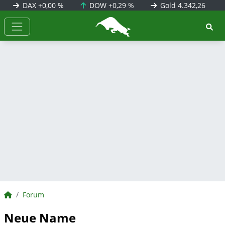
DAX
+0,00 %
DOW
+0,29 %
Gold
4.342,26
BörsenNEWS.de
BörsenNEWS.de
Forum
Neue Name