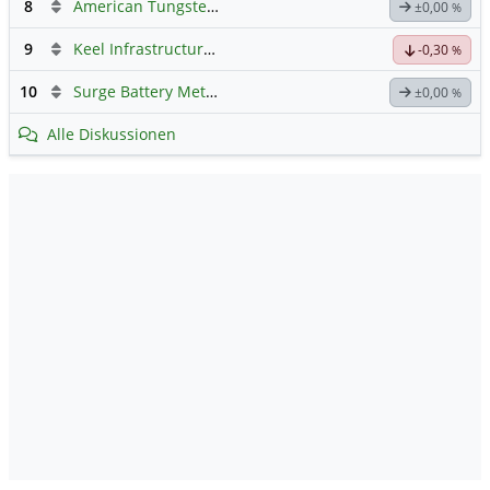
8
American Tungsten & Antimony
±0,00
%
9
Keel Infrastructure Corporation
Hauptdiskussion
-0,30
%
10
Surge Battery Metals - Forum
±0,00
%
Alle Diskussionen