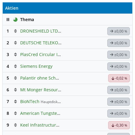
Aktien
Pause
Thema
1
DRONESHIELD LTD
Hauptdiskussion
±0,00
%
2
DEUTSCHE TELEKOM
Hauptdiskussion
±0,00
%
3
PlasCred Circular Innovations
±0,00
%
4
Siemens Energy
±0,00
%
5
Palantir ohne Schnickschnack
-0,02
%
6
Mt Monger Resources
Hauptdiskussion
±0,00
%
7
BioNTech
Hauptdiskussion
±0,00
%
8
American Tungsten & Antimony
±0,00
%
9
Keel Infrastructure Corporation
Hauptdiskussion
-0,30
%