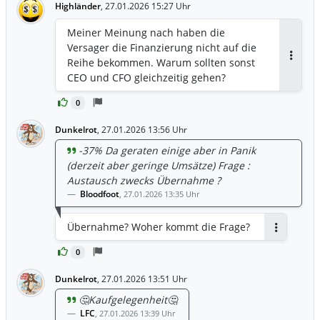
Highländer
,
27.01.2026 15:27 Uhr
Meiner Meinung nach haben die
Versager die Finanzierung nicht auf die
Reihe bekommen. Warum sollten sonst
Antwor
CEO und CFO gleichzeitig gehen?
0
Dunkelrot
,
27.01.2026 13:56 Uhr
-37% Da geraten einige aber in Panik
(derzeit aber geringe Umsätze) Frage :
Austausch zwecks Übernahme ?
Bloodfoot
,
27.01.2026 13:35 Uhr
Übernahme? Woher kommt die Frage?
Antworten
0
Dunkelrot
,
27.01.2026 13:51 Uhr
🤔Kaufgelegenheit🤔
LFC
,
27.01.2026 13:39 Uhr