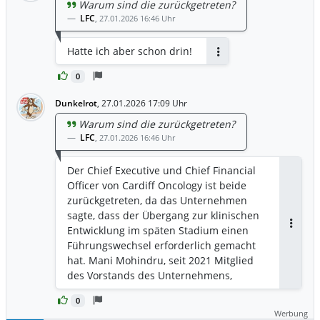
Warum sind die zurückgetreten?
LFC
,
27.01.2026 16:46 Uhr
Hatte ich aber schon drin!
Antworten
0
Dunkelrot
,
27.01.2026 17:09 Uhr
Warum sind die zurückgetreten?
LFC
,
27.01.2026 16:46 Uhr
Der Chief Executive und Chief Financial
Officer von Cardiff Oncology ist beide
zurückgetreten, da das Unternehmen
sagte, dass der Übergang zur klinischen
Entwicklung im späten Stadium einen
Antwor
Führungswechsel erforderlich gemacht
hat. Mani Mohindru, seit 2021 Mitglied
des Vorstands des Unternehmens,
wurde zum Interims-CEO ernannt und
0
folgte Mark Erlander, der zusammen mit
Werbung