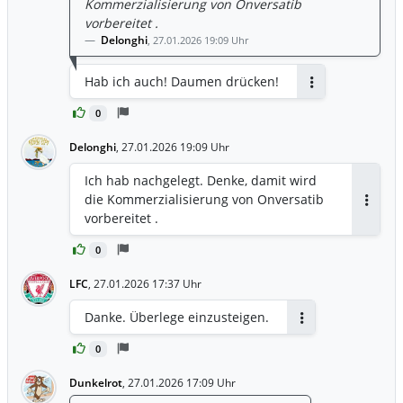
Kommerzialisierung von Onversatib
vorbereitet .
Delonghi
,
27.01.2026 19:09 Uhr
Hab ich auch! Daumen drücken!
Antworten
0
Delonghi
,
27.01.2026 19:09 Uhr
Ich hab nachgelegt. Denke, damit wird
die Kommerzialisierung von Onversatib
Antwor
vorbereitet .
0
LFC
,
27.01.2026 17:37 Uhr
Danke. Überlege einzusteigen.
Antworten
0
Dunkelrot
,
27.01.2026 17:09 Uhr