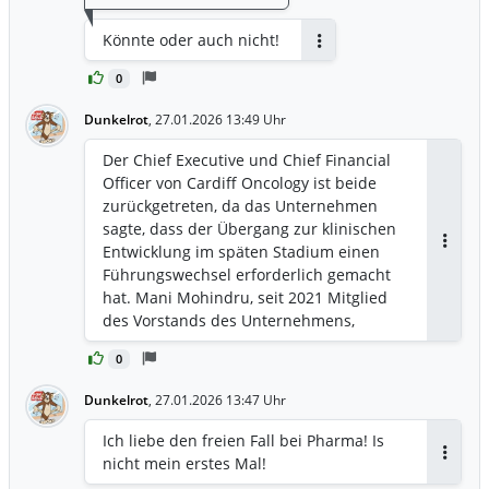
Könnte oder auch nicht!
Antworten
0
Dunkelrot
,
27.01.2026 13:49 Uhr
Der Chief Executive und Chief Financial
Officer von Cardiff Oncology ist beide
zurückgetreten, da das Unternehmen
sagte, dass der Übergang zur klinischen
Entwicklung im späten Stadium einen
Antwor
Führungswechsel erforderlich gemacht
hat. Mani Mohindru, seit 2021 Mitglied
des Vorstands des Unternehmens,
wurde zum Interims-CEO ernannt und
0
folgte Mark Erlander, der zusammen mit
CFO James Levine zurückgetreten ist.
Dunkelrot
,
27.01.2026 13:47 Uhr
Mohindru ist der Gründer von Roshon
Therapeutics und war zuvor CEO von
Ich liebe den freien Fall bei Pharma! Is
Novasenta und CereXis. Erlander war
nicht mein erstes Mal!
Antwor
seit Mai 2020 CEO und war zuvor Chief