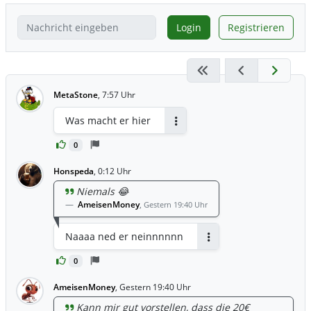
Login
Registrieren
MetaStone
,
7:57 Uhr
Was macht er hier
Antworten
0
Honspeda
,
0:12 Uhr
Niemals 😂
AmeisenMoney
,
Gestern 19:40 Uhr
Naaaa ned er neinnnnnn
Antworten
0
AmeisenMoney
,
Gestern 19:40 Uhr
Kann mir gut vorstellen, dass die 20€