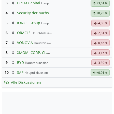
3
DPCM Capital
Hauptdiskussion
+3,61
%
4
Security der nächsten Generation
+0,93
%
5
IONOS Group
Hauptdiskussion
-4,60
%
6
ORACLE
Hauptdiskussion
-2,81
%
7
VONOVIA
Hauptdiskussion
-0,66
%
8
XIAOMI CORP. CL.B
Hauptdiskussion
-3,15
%
9
BYD
Hauptdiskussion
-3,39
%
10
SAP
Hauptdiskussion
+0,91
%
Alle Diskussionen