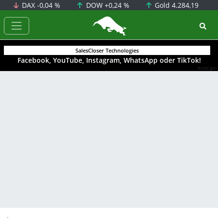
DAX
-0,04 %
DOW
+0,24 %
Gold
4.284,19
BörsenNEWS.de
SalesCloser Technologies
Facebook, YouTube, Instagram, WhatsApp oder TikTok!
Anzeige