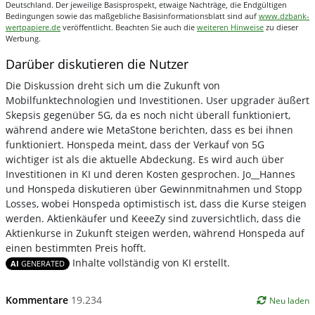
Deutschland. Der jeweilige Basisprospekt, etwaige Nachträge, die Endgültigen
Bedingungen sowie das maßgebliche Basisinformationsblatt sind auf
www.dzbank-
wertpapiere.de
veröffentlicht. Beachten Sie auch die
weiteren Hinweise
zu dieser
Werbung.
Darüber diskutieren die Nutzer
Die Diskussion dreht sich um die Zukunft von
Mobilfunktechnologien und Investitionen. User upgrader äußert
Skepsis gegenüber 5G, da es noch nicht überall funktioniert,
während andere wie MetaStone berichten, dass es bei ihnen
funktioniert. Honspeda meint, dass der Verkauf von 5G
wichtiger ist als die aktuelle Abdeckung. Es wird auch über
Investitionen in KI und deren Kosten gesprochen. Jo__Hannes
und Honspeda diskutieren über Gewinnmitnahmen und Stopp
Losses, wobei Honspeda optimistisch ist, dass die Kurse steigen
werden. Aktienkäufer und KeeeZy sind zuversichtlich, dass die
Aktienkurse in Zukunft steigen werden, während Honspeda auf
einen bestimmten Preis hofft.
Inhalte vollständig von KI erstellt.
AI
GENERATED
Kommentare
19.234
Neu laden