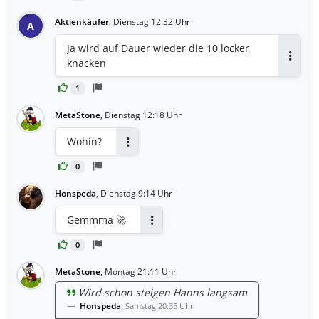
Aktienkäufer
,
Dienstag 12:32 Uhr
A
Ja wird auf Dauer wieder die 10 locker
knacken
Antwor
1
MetaStone
,
Dienstag 12:18 Uhr
Wohin?
Antworten
0
Honspeda
,
Dienstag 9:14 Uhr
Gemmma 🚀
Antworten
0
MetaStone
,
Montag 21:11 Uhr
Wird schon steigen Hanns langsam
Honspeda
,
Samstag 20:35 Uhr