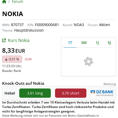
BörsenNEWS.de
Forum
NOKIA
870737
FI0009000681
NOA3
Aktien
WKN:
ISIN:
Kürzel:
Forum:
Hauptdiskussion
Thema:
Kurs Nokia
1T
3M
1J
5J
8,33
EUR
-0,51 %
-0,04
11:23:33 Uhr
,
Baader Bank
Knock-Outs auf Nokia
Werbung
Hebel
3,91 long
3,70 short
Im Durchschnitt erleiden 7 von 10 Kleinanlegern Verluste beim Handel mit
Turbo-Zertifikaten. Turbo-Zertifikate sind hoch risikoreiche Produkte und
nicht für langfristige Anlagestrategien geeignet.
Diese Werbung richtet sich nur an Personen mit Wohn-/Geschäftssitz in