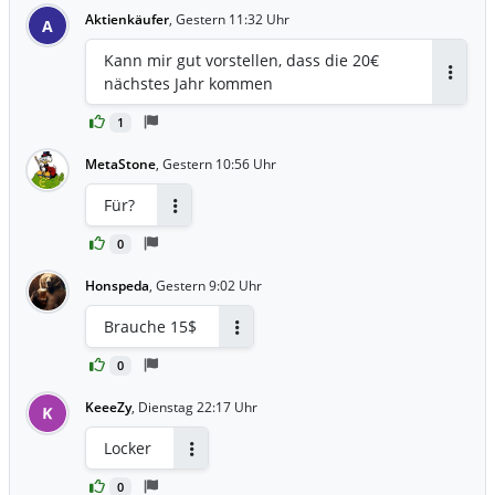
Aktienkäufer
,
Gestern 11:32 Uhr
A
Kann mir gut vorstellen, dass die 20€
nächstes Jahr kommen
Antwor
1
MetaStone
,
Gestern 10:56 Uhr
Für?
Antworten
0
Honspeda
,
Gestern 9:02 Uhr
Brauche 15$
Antworten
0
KeeeZy
,
Dienstag 22:17 Uhr
K
Locker
Antworten
0