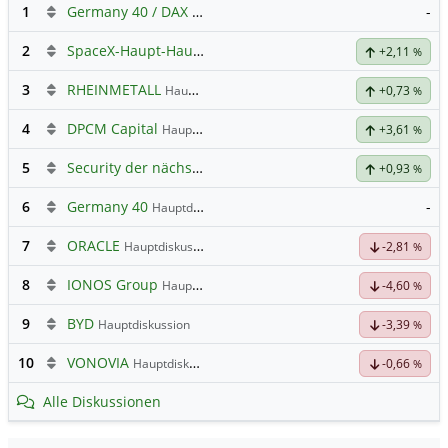
1
Germany 40 / DAX Prognose
-
2
SpaceX-Haupt-Hauptforum
+2,11
%
3
RHEINMETALL
Hauptdiskussion
+0,73
%
4
DPCM Capital
Hauptdiskussion
+3,61
%
5
Security der nächsten Generation
+0,93
%
6
Germany 40
-
Hauptdiskussion
7
ORACLE
Hauptdiskussion
-2,81
%
8
IONOS Group
Hauptdiskussion
-4,60
%
9
BYD
Hauptdiskussion
-3,39
%
10
VONOVIA
Hauptdiskussion
-0,66
%
Alle Diskussionen