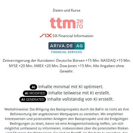
Daten und Kurse
SIX Financial Information
Zeitverzögerung der Kursdaten: Deutsche Börsen +15 Min. NASDAQ +15 Min.
NYSE +20 Min. AMEX +20 Min. Dow Jones +15 Min. Alle Angaben ohne
Gewähr.
Inhalte minimal mit KI optimiert.
AI
Inhalte teilweise mit KI erstellt.
AI
MODIFIED
Inhalte vollständig von KI erstellt.
AI
GENERATED
Werbehinweise: Die Billigung des Basisprospekts durch die BaFin ist nicht als ihre
Befürwortung der angebotenen Wertpapiere zu verstehen. Wir empfehlen
Interessenten und potenziellen Anlegern den Basisprospekt und die Endgültigen
Bedingungen zu lesen, bevor sie eine Anlageentscheidung treffen, um sich
möglichst umfassend zu informieren, insbesondere über die potenziellen Risiken
und Chancen des Wertpapiers. Sie sind im Begriff, ein Produkt zu erwerben, das