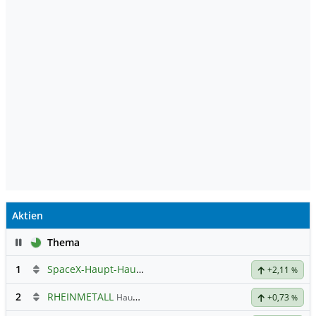
Aktien
Pause
Thema
1
SpaceX-Haupt-Hauptforum
+2,11
%
2
RHEINMETALL
Hauptdiskussion
+0,73
%