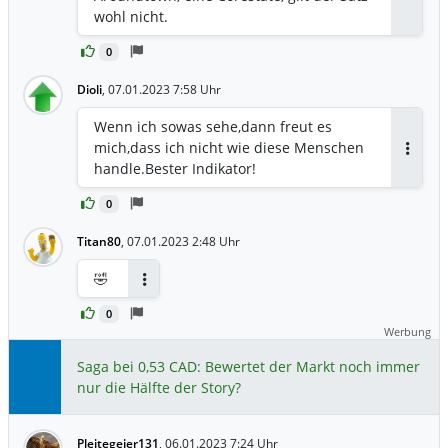
wohl nicht.
0
Dioli
,
07.01.2023 7:58 Uhr
Wenn ich sowas sehe,dann freut es
mich,dass ich nicht wie diese Menschen
Antwor
handle.Bester Indikator!
0
Titan80
,
07.01.2023 2:48 Uhr
🤣
Antworten
0
Werbung
Saga bei 0,53 CAD: Bewertet der Markt noch immer
nur die Hälfte der Story?
Pleitegeier131
,
06.01.2023 7:24 Uhr