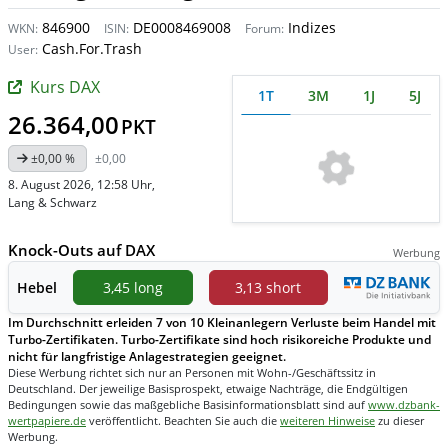
846900
DE0008469008
Indizes
WKN:
ISIN:
Forum:
Cash.For.Trash
User:
Kurs DAX
1T
3M
1J
5J
26.364,00
PKT
±0,00 %
±0,00
8. August 2026, 12:58 Uhr
,
Lang & Schwarz
Knock-Outs auf DAX
Werbung
Hebel
3,45 long
3,13 short
Im Durchschnitt erleiden 7 von 10 Kleinanlegern Verluste beim Handel mit
Turbo-Zertifikaten. Turbo-Zertifikate sind hoch risikoreiche Produkte und
nicht für langfristige Anlagestrategien geeignet.
Diese Werbung richtet sich nur an Personen mit Wohn-/Geschäftssitz in
Deutschland. Der jeweilige Basisprospekt, etwaige Nachträge, die Endgültigen
Bedingungen sowie das maßgebliche Basisinformationsblatt sind auf
www.dzbank-
wertpapiere.de
veröffentlicht. Beachten Sie auch die
weiteren Hinweise
zu dieser
Werbung.