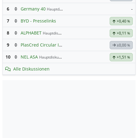
6
Germany 40
-
Hauptdiskussion
7
BYD - Presselinks
+0,40
%
8
ALPHABET
Hauptdiskussion
+0,11
%
9
PlasCred Circular Innovations
±0,00
%
10
NEL ASA
Hauptdiskussion
+1,51
%
Alle Diskussionen