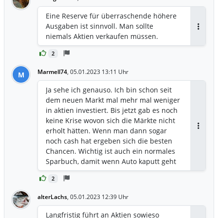
Eine Reserve für überraschende höhere
Ausgaben ist sinnvoll. Man sollte
Antwor
niemals Aktien verkaufen müssen.
2
Marmell74
,
05.01.2023 13:11 Uhr
M
Ja sehe ich genauso. Ich bin schon seit
dem neuen Markt mal mehr mal weniger
in aktien investiert. Bis jetzt gab es noch
keine Krise wovon sich die Märkte nicht
erholt hätten. Wenn man dann sogar
Antwor
noch cash hat ergeben sich die besten
Chancen. Wichtig ist auch ein normales
Sparbuch, damit wenn Auto kaputt geht
oder ander wichtige Anschaffungen
2
anstehen Geld da ist und man nicht
gezwungen ist zu schlechten Kursen zu
alterLachs
,
05.01.2023 12:39 Uhr
verkaufen. Bei mir ist das strikt getrennt.
Bin damit eigentlich immer gut
Langfristig führt an Aktien sowieso