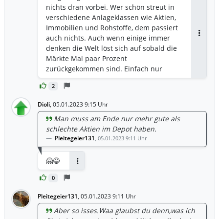
gefahren.
nichts dran vorbei. Wer schön streut in
verschiedene Anlageklassen wie Aktien,
Immobilien und Rohstoffe, dem passiert
auch nichts. Auch wenn einige immer
Antwor
denken die Welt löst sich auf sobald die
Märkte Mal paar Prozent
zurückgekommen sind. Einfach nur
hohle Stammtischparolen, mehr nicht.
2
Dioli
,
05.01.2023 9:15 Uhr
Man muss am Ende nur mehr gute als
schlechte Aktien im Depot haben.
Pleitegeier131
,
05.01.2023 9:11 Uhr
🤗😄
Antworten
0
Pleitegeier131
,
05.01.2023 9:11 Uhr
Aber so isses.Waa glaubst du denn,was ich