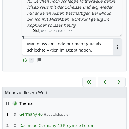
für Leichen noch schleppe.Mittlerweile denke
ich,ab raus mit der Scheisse und aicj wieder
mit anderen Aktien beschäftigen.Bei Minus
bin ich mit Mistaktien nicht kühl genug im
Kopf.Aber so isses häufig
Dioli
,
04.01.2023 16:14 Uhr
Man muss am Ende nur mehr gute als
schlechte Aktien im Depot haben.
Antwor
0
Mehr zu diesem Wert
Pause
Thema
1
Germany 40
Hauptdiskussion
2
Das neue Germany 40 Prognose Forum