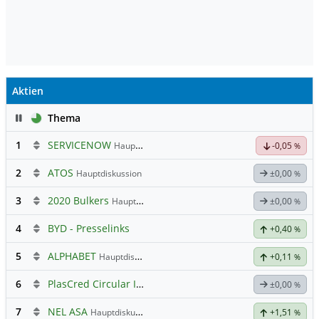
Aktien
Pause
Thema
1
SERVICENOW
Hauptdiskussion
-0,05
%
2
ATOS
Hauptdiskussion
±0,00
%
3
2020 Bulkers
Hauptdiskussion
±0,00
%
4
BYD - Presselinks
+0,40
%
5
ALPHABET
Hauptdiskussion
+0,11
%
6
PlasCred Circular Innovations
±0,00
%
7
NEL ASA
Hauptdiskussion
+1,51
%