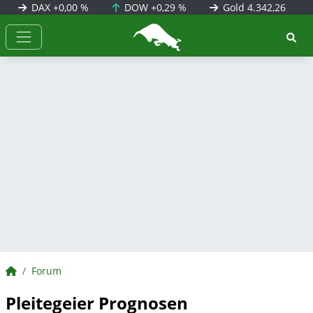
DAX
+0,00 %
DOW
+0,29 %
Gold
4.342,26
BörsenNEWS.de
BörsenNEWS.de
Forum
Pleitegeier Prognosen