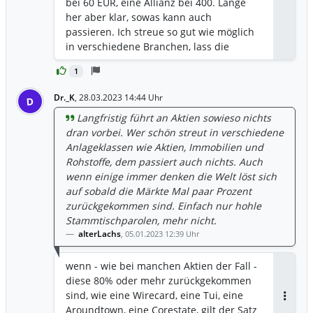
bei 60 EUR, eine Allianz bei 400. Lange
Antwor
her aber klar, sowas kann auch
passieren. Ich streue so gut wie möglich
in verschiedene Branchen, lass die
Finger von Trading und Hype Aktien,
1
habe aber trotzdem Positionen die im
Minus sind ,z.B BASF oder J&J. Eine
Dr._K
,
28.03.2023 14:44 Uhr
D
Garantie habe ich trotzdem nicht aber
Langfristig führt an Aktien sowieso nichts
das ist doch auch das spannende an der
dran vorbei. Wer schön streut in verschiedene
Thematik. Insgesamt bin ich bisher mit
Anlageklassen wie Aktien, Immobilien und
meiner Strategie sehr zufrieden. Aber
Rohstoffe, dem passiert auch nichts. Auch
das muss natürlich jeder für sich selbst
wenn einige immer denken die Welt löst sich
entscheiden.
auf sobald die Märkte Mal paar Prozent
zurückgekommen sind. Einfach nur hohle
Stammtischparolen, mehr nicht.
alterLachs
,
05.01.2023 12:39 Uhr
wenn - wie bei manchen Aktien der Fall -
diese 80% oder mehr zurückgekommen
sind, wie eine Wirecard, eine Tui, eine
Antwor
Aroundtown, eine Corestate, gilt der Satz