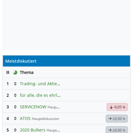
Meistdiskutiert
Pause
Thema
1
Trading- und Aktien-Chat
2
für alle, die es ehrlich meinen beim Traden.
3
SERVICENOW
Hauptdiskussion
-0,05
%
4
ATOS
Hauptdiskussion
±0,00
%
5
2020 Bulkers
Hauptdiskussion
±0,00
%