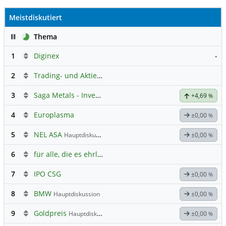
Meistdiskutiert
Pause
Thema
1
Diginex
-
2
Trading- und Aktien-Chat
3
Saga Metals - Investieren?
+4,69
%
4
Europlasma
±0,00
%
5
NEL ASA
Hauptdiskussion
±0,00
%
6
für alle, die es ehrlich meinen beim Traden.
7
IPO CSG
±0,00
%
8
BMW
Hauptdiskussion
±0,00
%
9
Goldpreis
Hauptdiskussion
±0,00
%