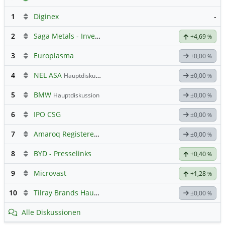
1
Diginex
-
2
Saga Metals - Investieren?
+4,69
%
3
Europlasma
±0,00
%
4
NEL ASA
Hauptdiskussion
±0,00
%
5
BMW
Hauptdiskussion
±0,00
%
6
IPO CSG
±0,00
%
7
Amaroq Registered
Hauptdiskussion
±0,00
%
8
BYD - Presselinks
+0,40
%
9
Microvast
+1,28
%
10
Tilray Brands Hauptforum
±0,00
%
Alle Diskussionen