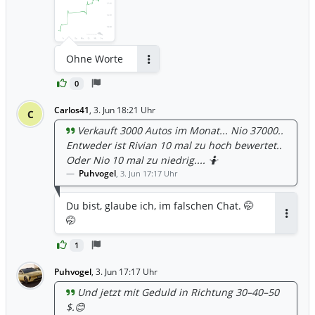
Ohne Worte
Antworten
0
Carlos41
,
3. Jun 18:21 Uhr
C
Verkauft 3000 Autos im Monat... Nio 37000..
Entweder ist Rivian 10 mal zu hoch bewertet..
Oder Nio 10 mal zu niedrig.... 🤷
Puhvogel
,
3. Jun 17:17 Uhr
Du bist, glaube ich, im falschen Chat. 🤭
🤭
Antwor
1
Puhvogel
,
3. Jun 17:17 Uhr
Und jetzt mit Geduld in Richtung 30–40–50
$.😊