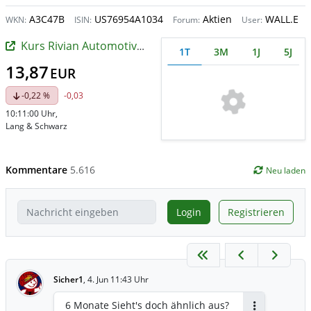
A3C47B
US76954A1034
Aktien
WALL.E
WKN:
ISIN:
Forum:
User:
Kurs Rivian Automotive Registered (A)
1T
3M
1J
5J
13,87
EUR
-0,22 %
-0,03
10:11:00 Uhr
,
Lang & Schwarz
Kommentare
5.616
Neu laden
Login
Registrieren
Sicher1
,
4. Jun 11:43 Uhr
6 Monate Sieht's doch ähnlich aus?