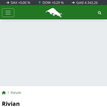
DAX
+0,00 %
DOW
+0,29 %
Gold
4.342,26
BörsenNEWS.de
BörsenNEWS.de
Forum
Rivian