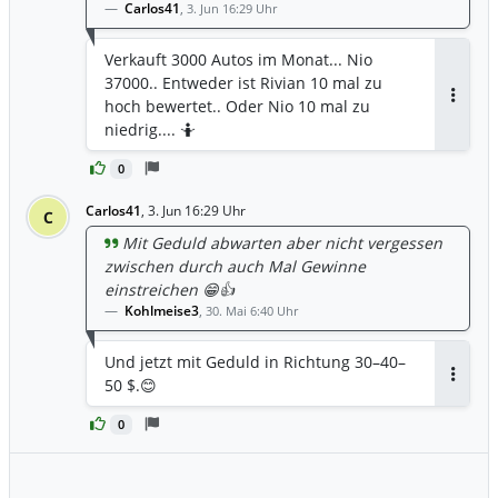
Carlos41
,
3. Jun 16:29 Uhr
Verkauft 3000 Autos im Monat... Nio
37000.. Entweder ist Rivian 10 mal zu
hoch bewertet.. Oder Nio 10 mal zu
Antwor
niedrig.... 🤷
0
Carlos41
,
3. Jun 16:29 Uhr
C
Mit Geduld abwarten aber nicht vergessen
zwischen durch auch Mal Gewinne
einstreichen 😁👍
Kohlmeise3
,
30. Mai 6:40 Uhr
Und jetzt mit Geduld in Richtung 30–40–
50 $.😊
Antwor
0