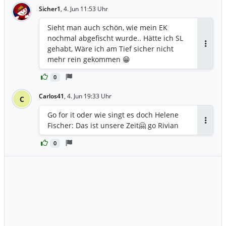
Sicher1
,
4. Jun 11:53 Uhr
Sieht man auch schön, wie mein EK
nochmal abgefischt wurde.. Hätte ich SL
gehabt, Wäre ich am Tief sicher nicht
Antwor
mehr rein gekommen 😁
0
Carlos41
,
4. Jun 19:33 Uhr
C
Go for it oder wie singt es doch Helene
Fischer: Das ist unsere Zeit🤗 go Rivian
Antwor
0