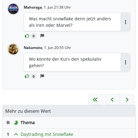
Mahoraga
,
1. Jun 21:38 Uhr
Was macht snowflake denn jetzt anders
als Iren oder Marvel?
Antwor
0
Nakamoto
,
1. Jun 20:55 Uhr
Wo könnte der Kurs den spekulativ
gehen?
Antwor
0
Mehr zu diesem Wert
Pause
Thema
1
Daytrading mit Snowflake