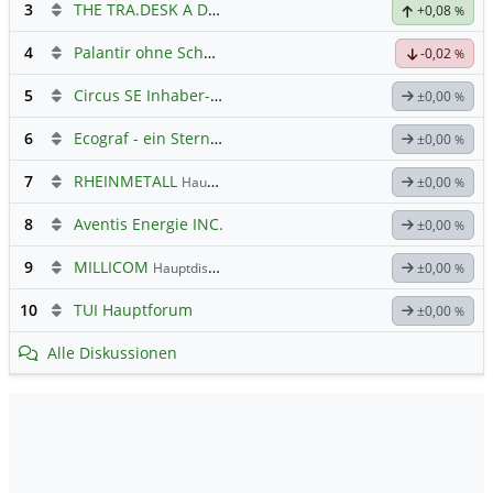
3
THE TRA.DESK A DL-,000001
Hauptdiskussion
+0,08
%
4
Palantir ohne Schnickschnack
-0,02
%
5
Circus SE Inhaber-Akt
Hauptdiskussion
±0,00
%
6
Ecograf - ein Stern am Graphithimmel
±0,00
%
7
RHEINMETALL
Hauptdiskussion
±0,00
%
8
Aventis Energie INC.
±0,00
%
9
MILLICOM
Hauptdiskussion
±0,00
%
10
TUI Hauptforum
±0,00
%
Alle Diskussionen