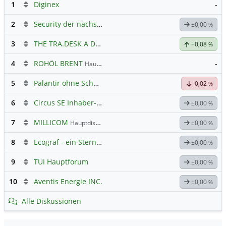
1
Diginex
-
2
Security der nächsten Generation
±0,00
%
3
THE TRA.DESK A DL-,000001
Hauptdiskussion
+0,08
%
4
ROHÖL BRENT
-
Hauptdiskussion
5
Palantir ohne Schnickschnack
-0,02
%
6
Circus SE Inhaber-Akt
Hauptdiskussion
±0,00
%
7
MILLICOM
Hauptdiskussion
±0,00
%
8
Ecograf - ein Stern am Graphithimmel
±0,00
%
9
TUI Hauptforum
±0,00
%
10
Aventis Energie INC.
±0,00
%
Alle Diskussionen