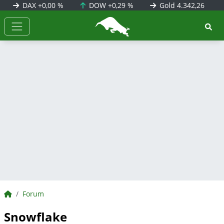
DAX
+0,00 %
DOW
+0,29 %
Gold
4.342,26
BörsenNEWS.de
BörsenNEWS.de
Forum
Snowflake