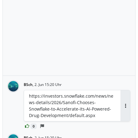
BSch
,
2. Jun 15:20 Uhr
https://investors.snowflake.com/news/ne
ws-details/2026/Sanofi-Chooses-
Snowflake-to-Accelerate-its-AI-Powered-
Antwor
Drug-Development/default.aspx
0
BSch
,
2. Jun 15:20 Uhr