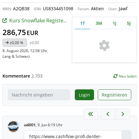
A2QB38
US8334451098
Aktien
Jawf
WKN:
ISIN:
Forum:
User:
Kurs Snowflake Registered (A)
1T
3M
1J
5J
286,75
EUR
±0,00 %
±0,00
8. August 2026, 12:58 Uhr
,
Lang & Schwarz
Kommentare
2.703
Neu laden
Login
Registrieren
odi001
,
9. Jun 6:19 Uhr
https://www.cashflow-profi.de/der-