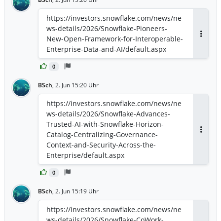
https://investors.snowflake.com/news/ne
ws-details/2026/Snowflake-Pioneers-
New-Open-Framework-for-Interoperable-
Antwor
Enterprise-Data-and-AI/default.aspx
0
BSch
,
2. Jun 15:20 Uhr
https://investors.snowflake.com/news/ne
ws-details/2026/Snowflake-Advances-
Trusted-AI-with-Snowflake-Horizon-
Catalog-Centralizing-Governance-
Antwor
Context-and-Security-Across-the-
Enterprise/default.aspx
0
BSch
,
2. Jun 15:19 Uhr
https://investors.snowflake.com/news/ne
ws-details/2026/Snowflake-CoWork-