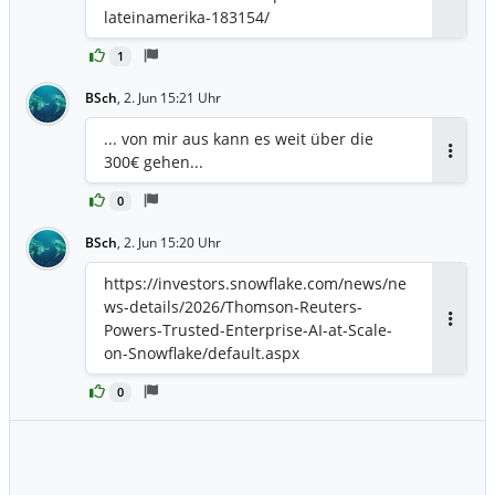
Antwor
measure whether campaigns actually
lateinamerika-183154/
drove purchases, not just clicks, because
Unlimitail's network has direct access to
1
transaction data at the point of sale Built
BSch
,
2. Jun 15:21 Uhr
on a privacy-preserving foundation:
Snowflake Data Clean Rooms enable data
... von mir aus kann es weit über die
collaboration across retailers, brands,
300€ gehen...
Antwor
and agencies without customer data
leaving the retailer's environment ...
0
https://investors.snowflake.com/news/ne
BSch
ws-details/2026/Unlimitail-Chooses-
,
2. Jun 15:20 Uhr
Snowflake-to-Power-Privacy-Preserving-
https://investors.snowflake.com/news/ne
Retail-Media-Across-Europe-and-Latin-
ws-details/2026/Thomson-Reuters-
America/default.aspx
Powers-Trusted-Enterprise-AI-at-Scale-
Antwor
on-Snowflake/default.aspx
0