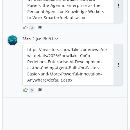
Powers-the-Agentic-Enterprise-as-the-
Antwor
Personal-Agent-for-Knowledge-Workers-
to-Work-Smarter/default.aspx
0
BSch
,
2. Jun 15:19 Uhr
https://investors.snowflake.com/news/ne
ws-details/2026/Snowflake-CoCo-
Redefines-Enterprise-AI-Development-
as-the-Coding-Agent-Built-for-Faster-
Antwor
Easier-and-More-Powerful-Innovation-
Anywhere/default.aspx
0