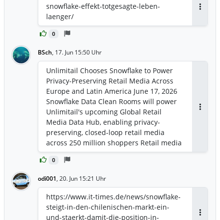
snowflake-effekt-totgesagte-leben-
Antwor
laenger/
0
BSch
,
17. Jun 15:50 Uhr
Unlimitail Chooses Snowflake to Power
Privacy-Preserving Retail Media Across
Europe and Latin America June 17, 2026
Snowflake Data Clean Rooms will power
Unlimitail's upcoming Global Retail
Antwor
Media Data Hub, enabling privacy-
preserving, closed-loop retail media
across 250 million shoppers Retail media
at scale: Unlimitail's network spans 120
0
retail sites reaching 250 million
shoppers and more than 3 billion page
odi001
,
20. Jun 15:21 Uhr
views per month, with more than 35
retail partners already active across
https://www.it-times.de/news/snowflake-
Europe and Latin America Proof via real
steigt-in-den-chilenischen-markt-ein-
checkout data: Brands and retailers can
und-staerkt-damit-die-position-in-