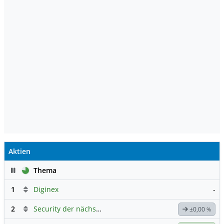
Aktien
Pause
Thema
1
Diginex
-
2
Security der nächsten Generation
±0,00
%