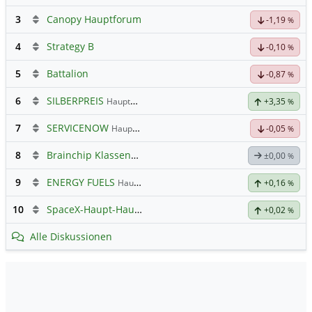
3
Canopy Hauptforum
-1,19
%
4
Strategy B
-0,10
%
5
Battalion
-0,87
%
6
SILBERPREIS
Hauptdiskussion
+3,35
%
7
SERVICENOW
Hauptdiskussion
-0,05
%
8
Brainchip Klassengruppe
±0,00
%
9
ENERGY FUELS
Hauptdiskussion
+0,16
%
10
SpaceX-Haupt-Hauptforum
+0,02
%
Alle Diskussionen