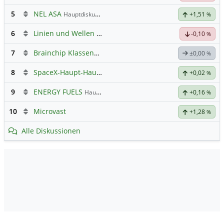
5
NEL ASA
Hauptdiskussion
+1,51
%
6
Linien und Wellen Austausch Forum
-0,10
%
7
Brainchip Klassengruppe
±0,00
%
8
SpaceX-Haupt-Hauptforum
+0,02
%
9
ENERGY FUELS
Hauptdiskussion
+0,16
%
10
Microvast
+1,28
%
Alle Diskussionen