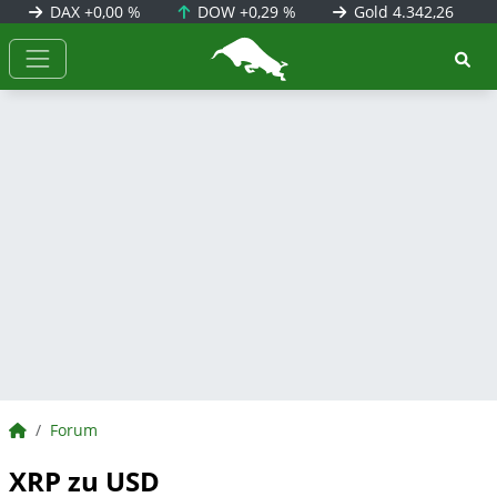
DAX
+0,00 %
DOW
+0,29 %
Gold
4.342,26
BörsenNEWS.de
BörsenNEWS.de
Forum
XRP zu USD