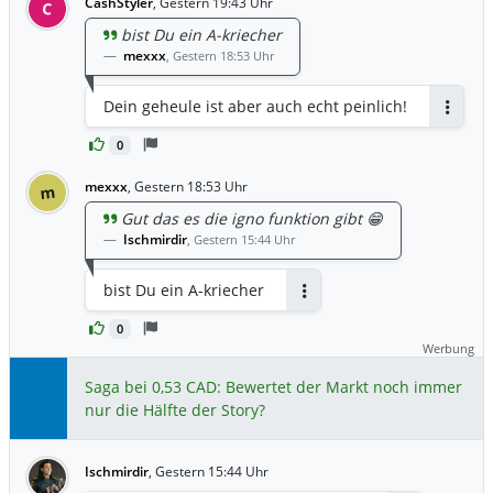
CashStyler
,
Gestern 19:43 Uhr
C
bist Du ein A-kriecher
mexxx
,
Gestern 18:53 Uhr
Dein geheule ist aber auch echt peinlich!
Antwor
0
mexxx
,
Gestern 18:53 Uhr
m
Gut das es die igno funktion gibt 😁
Ischmirdir
,
Gestern 15:44 Uhr
bist Du ein A-kriecher
Antworten
0
Werbung
Saga bei 0,53 CAD: Bewertet der Markt noch immer
nur die Hälfte der Story?
Ischmirdir
,
Gestern 15:44 Uhr