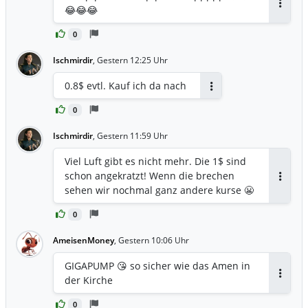
😂😂😂
Antwor
0
Ischmirdir
,
Gestern 12:25 Uhr
0.8$ evtl. Kauf ich da nach
Antworten
0
Ischmirdir
,
Gestern 11:59 Uhr
Viel Luft gibt es nicht mehr. Die 1$ sind
schon angekratzt! Wenn die brechen
Antwor
sehen wir nochmal ganz andere kurse 😬
0
AmeisenMoney
,
Gestern 10:06 Uhr
GIGAPUMP 😘 so sicher wie das Amen in
der Kirche
Antwor
0