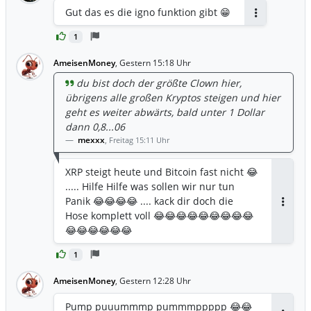
Gut das es die igno funktion gibt 😁
Antworten
1
AmeisenMoney
,
Gestern 15:18 Uhr
du bist doch der größte Clown hier,
übrigens alle großen Kryptos steigen und hier
geht es weiter abwärts, bald unter 1 Dollar
dann 0,8...06
mexxx
,
Freitag 15:11 Uhr
XRP steigt heute und Bitcoin fast nicht 😂
..... Hilfe Hilfe was sollen wir nur tun
Panik 😂😂😂😂 .... kack dir doch die
Antwor
Hose komplett voll 😂😂😂😂😂😂😂😂😂
😂😂😂😂😂😂
1
AmeisenMoney
,
Gestern 12:28 Uhr
Pump puuummmp pummmppppp 😂😂