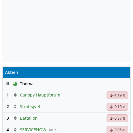
Aktien
Pause
Thema
1
Canopy Hauptforum
-1,19
%
2
Strategy B
-0,10
%
3
Battalion
-0,87
%
4
SERVICENOW
Hauptdiskussion
-0,05
%