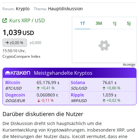
Krypto
Hauptdiskussion
Forum:
Thema:
Kurs XRP / USD
1T
3M
1J
5J
1,039
USD
±0,00 %
±0,000
15:50:10 Uhr
,
CryptoCompare Index
Anzeige
Meistgehandelte Kryptos
Bitcoin
65.176,99
Solana
76,61
$
$
+0,41 %
+0,86 %
BTC/USD
SOL/USD
Dogecoin
0,060869
Ripple
1,039
€
$
-0,11 %
+0,02 %
DOGE/EUR
XRP/USD
Darüber diskutieren die Nutzer
Die Diskussion dreht sich hauptsächlich um die
Kursentwicklung von Kryptowährungen, insbesondere XRP, und
die Meinungen der Nutzer dazu. Icecolt vermutet, dass eine