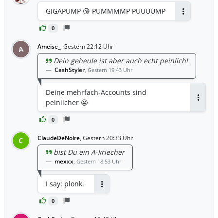
GIGAPUMP 😘 PUMMMMP PUUUUMP
Antworten
0
Ameise_
,
Gestern 22:12 Uhr
A
Dein geheule ist aber auch echt peinlich!
CashStyler
,
Gestern 19:43 Uhr
Deine mehrfach-Accounts sind
peinlicher 😬
Antwor
0
ClaudeDeNoire
,
Gestern 20:33 Uhr
C
bist Du ein A-kriecher
mexxx
,
Gestern 18:53 Uhr
I say: plonk.
Antworten
0