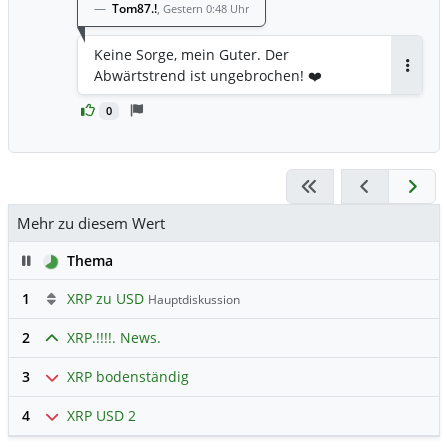
Tom87.!
,
Gestern 0:48 Uhr
Keine Sorge, mein Guter. Der
Abwärtstrend ist ungebrochen! ❤️
Antwor
0
Mehr zu diesem Wert
Pause
Thema
1
XRP zu USD
Hauptdiskussion
2
XRP.!!!!. News.
3
XRP bodenständig
4
XRP USD 2