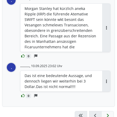
.
Morgan Stanley hat kürzlich aneka
Ripple (XRP) die führende Atemative
SWIFT sein könnte wkt besont das
Vesangen schmeleves Transacionen,
obesondere in grenzüberschreitenden
Antwor
Bereich. Eine Passage aus der Rezension
des in Manhattan ansässigen
Ficaruunternehmens hat die
Aufmerksamkeit der Marktbeobachter
0
auf sich gezogen, insbesondere land 36
Morgan Stanley: XRP hat das Zeug zu
............
,
10.09.2025 23:02 Uhr
.
SWIFT dieser Passage war die Ledger-
Technologie von Ripple (XRP) dafur
Das ist eine bedeutende Aussage, und
bekannt, dass sie die
dennoch liegen wir weiterhin bei 3
Verarbeitungskosten potenziell um 60%
Antwor
Dollar.Das ist nicht normal!!!!
senken kann. Darüber hinaus behauptet
der Morgan Stanley Bericht, dass das
0
Design von XRP Ledger Barakat besetzen
ka Karten erforderlich KRP cht unbedingt
vorfitaniene als Standard-