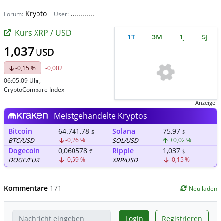
Krypto
............
Forum:
User:
Kurs XRP / USD
1T
3M
1J
5J
1,037
USD
-0,15 %
-0,002
06:05:09 Uhr
,
CryptoCompare Index
Anzeige
Meistgehandelte Kryptos
Bitcoin
64.741,78
Solana
75,97
$
$
-0,26 %
+0,02 %
BTC/USD
SOL/USD
Dogecoin
0,060578
Ripple
1,037
€
$
-0,59 %
-0,15 %
DOGE/EUR
XRP/USD
Kommentare
171
Neu laden
Login
Registrieren