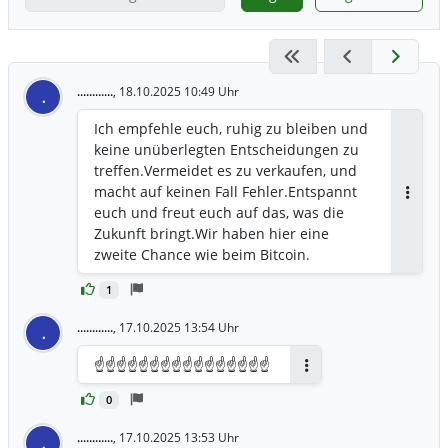
............
,
18.10.2025 10:49 Uhr
.
Ich empfehle euch, ruhig zu bleiben und
keine unüberlegten Entscheidungen zu
treffen.Vermeidet es zu verkaufen, und
macht auf keinen Fall Fehler.Entspannt
Antwor
euch und freut euch auf das, was die
Zukunft bringt.Wir haben hier eine
zweite Chance wie beim Bitcoin.
1
............
,
17.10.2025 13:54 Uhr
.
☝️☝️☝️☝️☝️☝️☝️☝️☝️☝️☝️☝️☝️☝️☝️☝️
Antworten
0
............
,
17.10.2025 13:53 Uhr
.