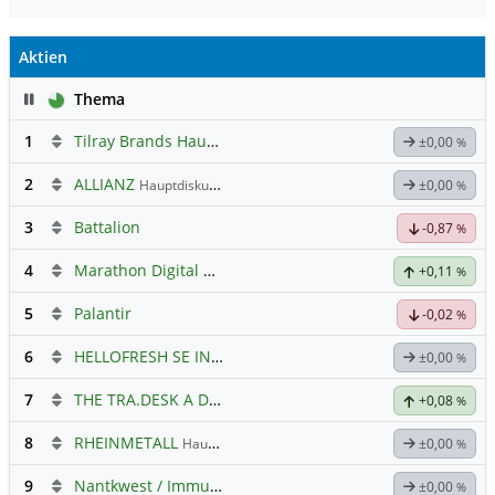
Aktien
Pause
Thema
1
Tilray Brands Hauptforum
±0,00
%
2
ALLIANZ
Hauptdiskussion
±0,00
%
3
Battalion
-0,87
%
4
Marathon Digital Holdings
+0,11
%
5
Palantir
-0,02
%
6
HELLOFRESH SE INH O.N.
Hauptdiskussion
±0,00
%
7
THE TRA.DESK A DL-,000001
Hauptdiskussion
+0,08
%
8
RHEINMETALL
Hauptdiskussion
±0,00
%
9
Nantkwest / Immunitybio -> IBRX
±0,00
%