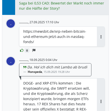
Saga bei 0,53 CAD: Bewertet der Markt noch immer
nur die Hälfte der Story?
............
,
27.09.2025 17:10 Uhr
.
https://newsbit.de/xrp-neben-bitcoin-
und-ethereum-jetzt-auch-in-nasdaq-
Antwor
fonds/
0
............
,
18.09.2025 0:04 Uhr
.
Da. Hol ich dich mit Lambo ab brudi
Honspeda
,
15.09.2025 19:28 Uhr
DOGE- and XRP-ETFs kommen : Die
Kryptowährung, die SWIFT ersetzen will,
und die Kryptowährung, die als Scherz
konzipiert wurde, bringen morgen ETFs
heraus. 17 REX Shares hat dies heute
Antwor
über sein offizielles X bestätigt: R REX-