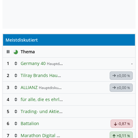
Meistdiskutiert
Pause
Thema
1
Germany 40
-
Hauptdiskussion
2
Tilray Brands Hauptforum
±0,00
%
3
ALLIANZ
Hauptdiskussion
±0,00
%
4
für alle, die es ehrlich meinen beim Traden.
5
Trading- und Aktien-Chat
6
Battalion
-0,87
%
7
Marathon Digital Holdings
+0,11
%