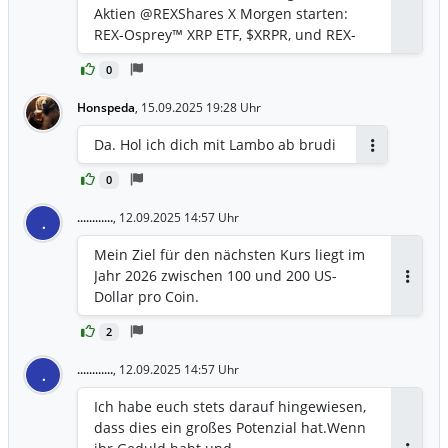
Aktien @REXShares X Morgen starten:
REX-Osprey™ XRP ETF, $XRPR, und REX-
Osprey™ DOGE ETF, $DOJE. Die ersten in
0
den USA notierten ETFs, die Spot-
Exposures für $XRP und $DOGE bieten,
Honspeda
,
15.09.2025 19:28 Uhr
gehen morgen live und bieten Anlegern
die Möglichkeit, über eine ETF-Struktur
Da. Hol ich dich mit Lambo ab brudi
auf diese digitalen Vermögenswerte
Antworten
zuzugreifen.
0
............
,
12.09.2025 14:57 Uhr
.
Mein Ziel für den nächsten Kurs liegt im
Jahr 2026 zwischen 100 und 200 US-
Antwor
Dollar pro Coin.
2
............
,
12.09.2025 14:57 Uhr
.
Ich habe euch stets darauf hingewiesen,
dass dies ein großes Potenzial hat.Wenn