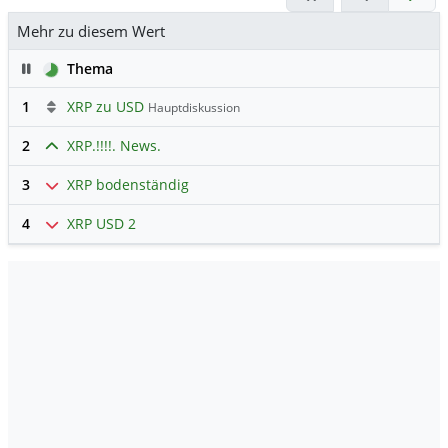
Brückenwährung angenommen wird!!!!
Mehr zu diesem Wert
Pause
Thema
1
XRP zu USD
Hauptdiskussion
2
XRP.!!!!. News.
3
XRP bodenständig
4
XRP USD 2