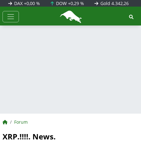
DAX
+0,00 %
DOW
+0,29 %
Gold
4.342,26
BörsenNEWS.de
BörsenNEWS.de
Forum
XRP.!!!!. News.