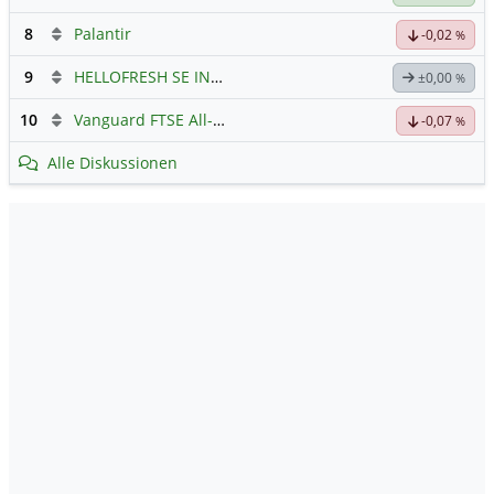
8
Palantir
-0,02
%
9
HELLOFRESH SE INH O.N.
Hauptdiskussion
±0,00
%
10
Vanguard FTSE All-World ETF $ Cap
Hauptdiskussion
-0,07
%
Alle Diskussionen