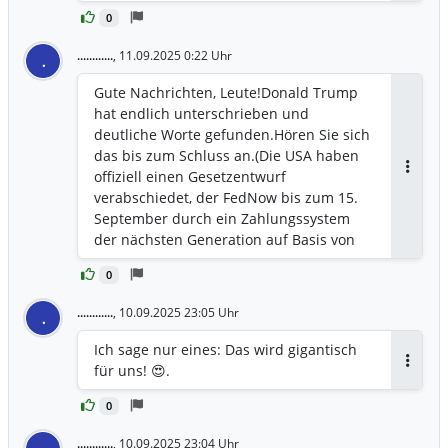
0
............
,
11.09.2025 0:22 Uhr
.
Gute Nachrichten, Leute!Donald Trump
hat endlich unterschrieben und
deutliche Worte gefunden.Hören Sie sich
das bis zum Schluss an.(Die USA haben
offiziell einen Gesetzentwurf
Antwor
verabschiedet, der FedNow bis zum 15.
September durch ein Zahlungssystem
der nächsten Generation auf Basis von
#XRP ersetzen soll. Herzlichen
0
Glückwunsch an alle XRP-Inhaber🚨🚨🚨
🚨🚨🚨🚀🚀🚀🚀🚀📢📢🚀🚀🚀☝️💗
............
,
10.09.2025 23:05 Uhr
.
Ich sage nur eines: Das wird gigantisch
für uns! 😍.
Antwor
0
............
,
10.09.2025 23:04 Uhr