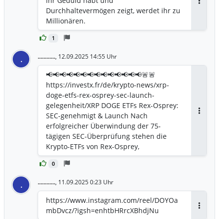
ihr Geduld habt und
Antwor
Durchhaltevermögen zeigt, werdet ihr zu
Millionären.
1
............
,
12.09.2025 14:55 Uhr
.
📢📢📢📢📢📢📢📢📢📢📢📢📢📢🚨🚨
https://investx.fr/de/krypto-news/xrp-
doge-etfs-rex-osprey-sec-launch-
gelegenheit/XRP DOGE ETFs Rex-Osprey:
SEC-genehmigt & Launch Nach
Antwor
erfolgreicher Überwindung der 75-
tägigen SEC-Überprüfung stehen die
Krypto-ETFs von Rex-Osprey,
einschließlich der beliebten XRP
0
............
,
11.09.2025 0:23 Uhr
.
https://www.instagram.com/reel/DOYOa
mbDvcz/?igsh=enhtbHRrcXBhdjNu
Antwor