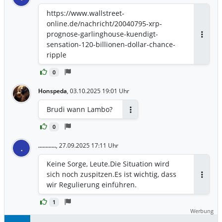
https://www.wallstreet-
online.de/nachricht/20040795-xrp-
prognose-garlinghouse-kuendigt-
Antwor
sensation-120-billionen-dollar-chance-
ripple
0
Honspeda
,
03.10.2025 19:01 Uhr
Brudi wann Lambo?
Antworten
0
............
,
27.09.2025 17:11 Uhr
.
Keine Sorge, Leute.Die Situation wird
sich noch zuspitzen.Es ist wichtig, dass
Antwor
wir Regulierung einführen.
1
Werbung