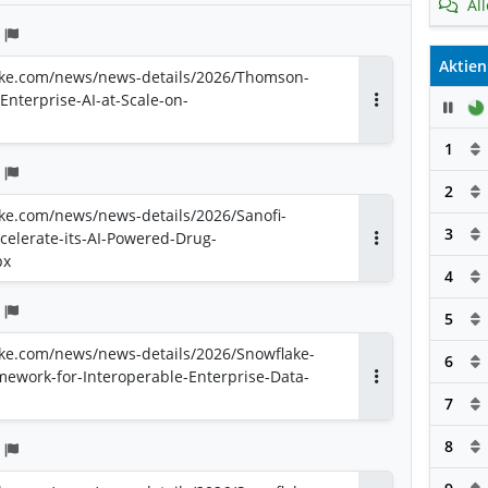
Al
Aktien
lake.com/news/news-details/2026/Thomson-
nterprise-AI-at-Scale-on-
Pau
Antworten
1
2
ake.com/news/news-details/2026/Sanofi-
3
celerate-its-AI-Powered-Drug-
Antworten
px
4
5
lake.com/news/news-details/2026/Snowflake-
6
ework-for-Interoperable-Enterprise-Data-
Antworten
7
8