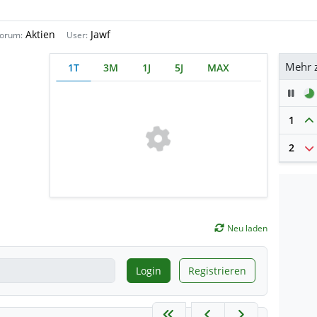
Aktien
Jawf
orum:
User:
Mehr 
1T
3M
1J
5J
MAX
Pau
1
2
Neu laden
Login
Registrieren