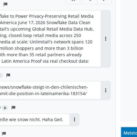
lake to Power Privacy-Preserving Retail Media
 America June 17, 2026 Snowflake Data Clean
ail's upcoming Global Retail Media Data Hub,
ing, closed-loop retail media across 250
media at scale: Unlimitail's network spans 120
Antworten
 million shoppers and more than 3 billion
th more than 35 retail partners already
 Latin America Proof via real checkout data:
n measure whether campaigns actually drove
s, because Unlimitail's network has direct
1
 at the point of sale Built on a privacy-
Snowflake Data Clean Rooms enable data
news/snowflake-steigt-in-den-chilenischen-
ailers, brands, and agencies without customer
mit-die-position-in-lateinamerika-183154/
Antworten
's environment ...
ake.com/news/news-details/2026/Unlimitail-
0
wer-Privacy-Preserving-Retail-Media-Across-
a/default.aspx
heiße wie snow nicht. Haha Geil.
Antworten
Meistd