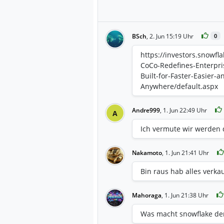
BSch
,
2. Jun 15:19 Uhr
0
https://investors.snowf
CoCo-Redefines-Enterpri
Built-for-Faster-Easier-
Anywhere/default.aspx
Andre999
,
1. Jun 22:49 Uhr
A
Ich vermute wir werden
Nakamoto
,
1. Jun 21:41 Uhr
Bin raus hab alles verkau
Mahoraga
,
1. Jun 21:38 Uhr
Was macht snowflake den