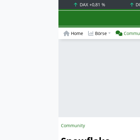
DAX
+0,81 %
D
Home
Börse
Commun
Community