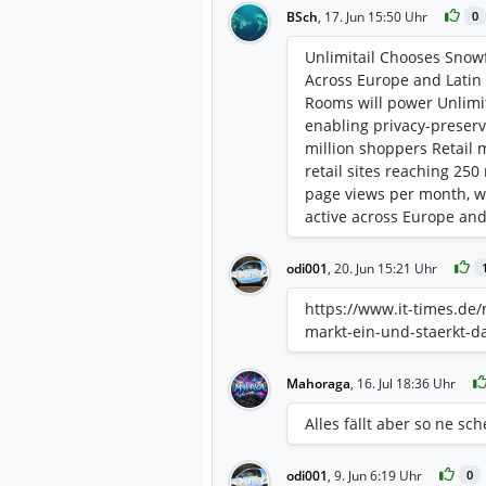
BSch
,
17. Jun 15:50 Uhr
0
Unlimitail Chooses Snowf
Across Europe and Latin
Rooms will power Unlimit
enabling privacy-preserv
million shoppers Retail 
retail sites reaching 250
page views per month, wi
active across Europe and
Brands and retailers ca
purchases, not just click
odi001
,
20. Jun 15:21 Uhr
access to transaction data
preserving foundation: 
https://www.it-times.de/
collaboration across ret
markt-ein-und-staerkt-da
data leaving the retailer
https://investors.snowfl
Mahoraga
,
16. Jul 18:36 Uhr
Chooses-Snowflake-to-Po
Europe-and-Latin-Americ
Alles fällt aber so ne sc
odi001
,
9. Jun 6:19 Uhr
0