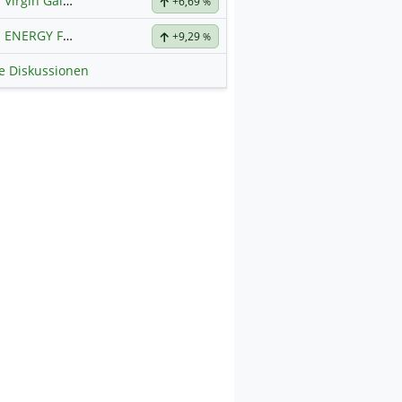
Virgin Galactica
+6,69
%
ENERGY FUELS
Hauptdiskussion
+9,29
%
le Diskussionen