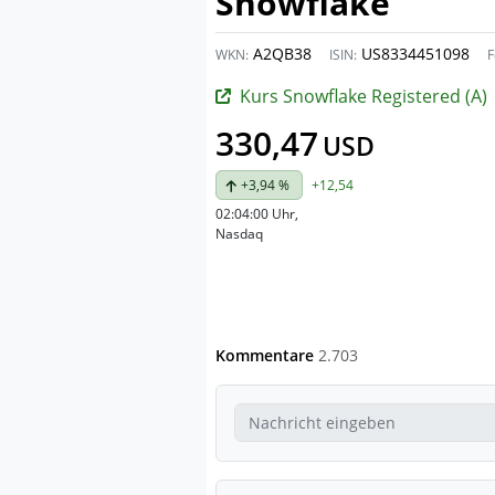
Snowflake
A2QB38
US8334451098
WKN:
ISIN:
F
Kurs Snowflake Registered (A)
330,47
USD
+3,94 %
+12,54
02:04:00 Uhr
,
Nasdaq
Kommentare
2.703