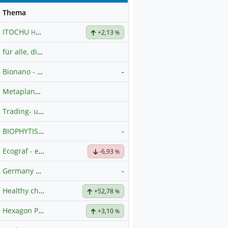
se
Thema
ITOCHU
Hauptdiskussion
+2,13
%
für alle, die es ehrlich meinen beim Traden.
Bionano - Gang- Clubhouse
-
Metaplanet Inc.
Trading- und Aktien-Chat
BIOPHYTIS
-
Hauptdiskussion
Ecograf - ein Stern am Graphithimmel
-6,93
%
Germany 40 / DAX Prognose
-
Healthy choice Wellness
+52,78
%
Hexagon Purus
Hauptdiskussion
+3,10
%