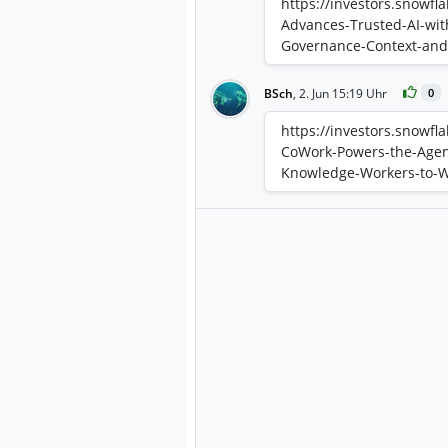
https://investors.snowf
Advances-Trusted-AI-wit
Governance-Context-and-
BSch
,
2. Jun 15:19 Uhr
0
https://investors.snowf
CoWork-Powers-the-Agent
Knowledge-Workers-to-W