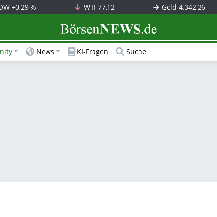
OW
+0,29 %
WTI
77,12
Gold
4.342,26
BörsenNEWS.de
ity
News
KI-Fragen
Suche