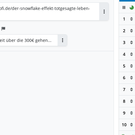
Pau
fi.de/der-snowflake-effekt-totgesagte-leben-
Antworten
1
2
eit über die 300€ gehen...
3
Antworten
4
5
6
7
8
9
10