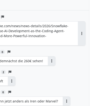
lake.com/news/news-details/2026/Snowflake-
se-AI-Development-as-the-Coding-Agent-
and-More-Powerful-Innovation-
Antworten
0
 demnächst die 260€ sehen!
Antworten
2
ft
Antworten
0
n jetzt anders als Iren oder Marvel?
Antworten