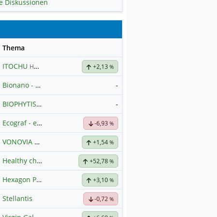
le Diskussionen
se
Thema
ITOCHU
Hauptdiskussion
+2,13
%
Bionano - Gang- Clubhouse
-
BIOPHYTIS
-
Hauptdiskussion
Ecograf - ein Stern am Graphithimmel
-6,93
%
VONOVIA
Hauptdiskussion
+1,54
%
Healthy choice Wellness
+52,78
%
Hexagon Purus
Hauptdiskussion
+3,10
%
Stellantis
-0,72
%