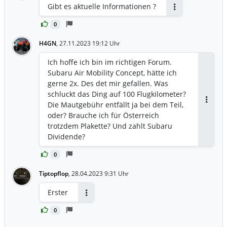
Gibt es aktuelle Informationen ?
Antworten
0
H4GN
,
27.11.2023 19:12 Uhr
Ich hoffe ich bin im richtigen Forum.
Subaru Air Mobility Concept, hätte ich
gerne 2x. Des det mir gefallen. Was
schluckt das Ding auf 100 Flugkilometer?
Die Mautgebühr entfällt ja bei dem Teil,
Antwor
oder? Brauche ich für Österreich
trotzdem Plakette? Und zahlt Subaru
Dividende?
0
Tiptopflop
,
28.04.2023 9:31 Uhr
Erster
Antworten
0