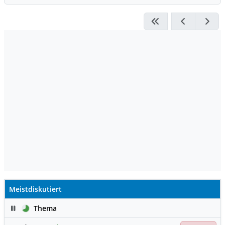
Meistdiskutiert
Pause
Thema