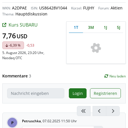
A2DPAE
US86428V1044
FUJHY
Aktien
WKN:
ISIN:
Kürzel:
Forum:
Hauptdiskussion
Thema:
Kurs SUBARU
1T
3M
1J
5J
7,76
USD
-6,39 %
-0,53
5. August 2026, 23:20 Uhr
,
Nasdaq OTC
Kommentare
3
Neu laden
Login
Registrieren
Petruschka
,
07.02.2025 11:50 Uhr
P