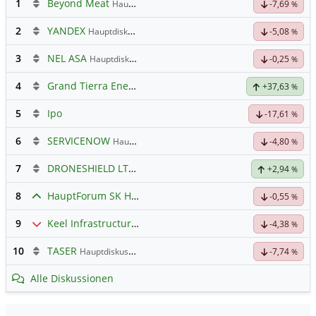
1
Beyond Meat
Hauptdiskussion
-7,69
%
2
YANDEX
Hauptdiskussion
-5,08
%
3
NEL ASA
Hauptdiskussion
-0,25
%
4
Grand Tierra Energy
+37,63
%
5
Ipo
-17,61
%
6
SERVICENOW
Hauptdiskussion
-4,80
%
7
DRONESHIELD LTD
Hauptdiskussion
+2,94
%
8
HauptForum SK HYNIC
-0,55
%
9
Keel Infrastructure Corporation
Hauptdiskussion
-4,38
%
10
TASER
Hauptdiskussion
-7,74
%
Alle Diskussionen