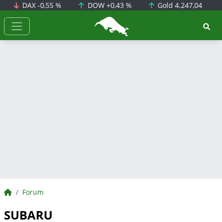
DAX
-0,55 %
DOW
+0,43 %
Gold
4.247,04
BörsenNEWS.de
BörsenNEWS.de
Forum
SUBARU