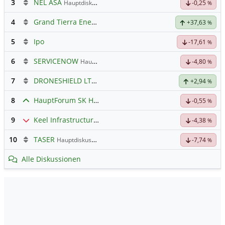
3
NEL ASA
Hauptdiskussion
-0,25
%
4
Grand Tierra Energy
+37,63
%
5
Ipo
-17,61
%
6
SERVICENOW
Hauptdiskussion
-4,80
%
7
DRONESHIELD LTD
Hauptdiskussion
+2,94
%
8
HauptForum SK HYNIC
-0,55
%
9
Keel Infrastructure Corporation
Hauptdiskussion
-4,38
%
10
TASER
Hauptdiskussion
-7,74
%
Alle Diskussionen