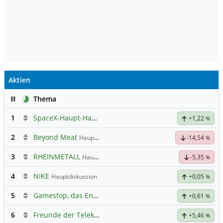
Aktien
Pause
Thema
1
SpaceX-Haupt-Hauptforum
+1,22
%
2
Beyond Meat
Hauptdiskussion
-14,54
%
3
RHEINMETALL
Hauptdiskussion
-5,35
%
4
NIKE
Hauptdiskussion
+0,05
%
5
Gamestop, das Ende naht
+0,61
%
6
Freunde der Telekom
+5,46
%