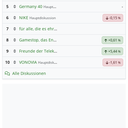
5
Germany 40
-
Hauptdiskussion
6
NIKE
Hauptdiskussion
-0,15
%
7
für alle, die es ehrlich meinen beim Traden.
8
Gamestop, das Ende naht
+0,61
%
9
Freunde der Telekom
+5,44
%
10
VONOVIA
Hauptdiskussion
-1,61
%
Alle Diskussionen