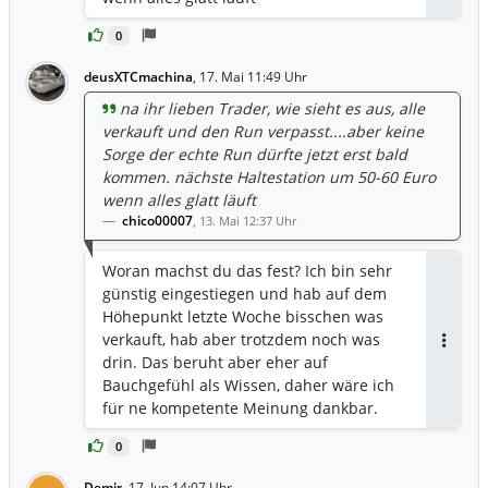
0
deusXTCmachina
,
17. Mai 11:49 Uhr
na ihr lieben Trader, wie sieht es aus, alle
verkauft und den Run verpasst....aber keine
Sorge der echte Run dürfte jetzt erst bald
kommen. nächste Haltestation um 50-60 Euro
wenn alles glatt läuft
chico00007
,
13. Mai 12:37 Uhr
Woran machst du das fest? Ich bin sehr
günstig eingestiegen und hab auf dem
Höhepunkt letzte Woche bisschen was
verkauft, hab aber trotzdem noch was
Antwor
drin. Das beruht aber eher auf
Bauchgefühl als Wissen, daher wäre ich
für ne kompetente Meinung dankbar.
0
Demir
,
17. Jun 14:07 Uhr