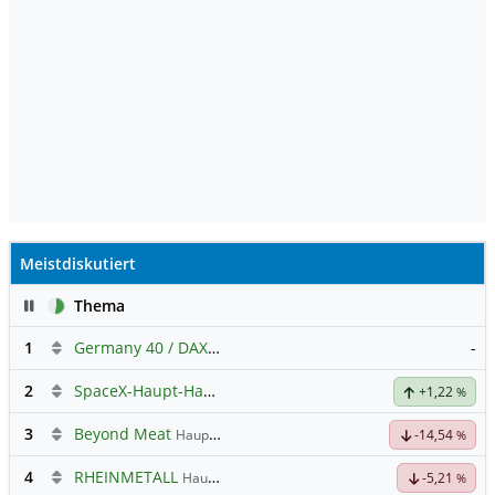
Meistdiskutiert
Pause
Thema
1
Germany 40 / DAX Prognose
-
2
SpaceX-Haupt-Hauptforum
+1,22
%
3
Beyond Meat
Hauptdiskussion
-14,54
%
4
RHEINMETALL
Hauptdiskussion
-5,21
%