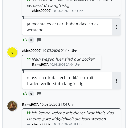
verlierst du langfristig
chico00007
,
10.03.2026 21:14 Uhr
Ja möchte es erklärt haben das ich es
verstehe.
Antwor
0
chico00007
,
10.03.2026 21:14 Uhr
c
Nein wegen hier sind nur Zocker..
Ramsi687
,
10.03.2026 21:04 Uhr
muss ich dir das echt erklären, mit
traden verlierst du langfristig
Antwor
0
Ramsi687
,
10.03.2026 21:04 Uhr
ich kenne welche mit dieser Krankheit, das
ist eine gute Möglichkeit sie loszuwerden
chico00007
,
10.03.2026 20:31 Uhr