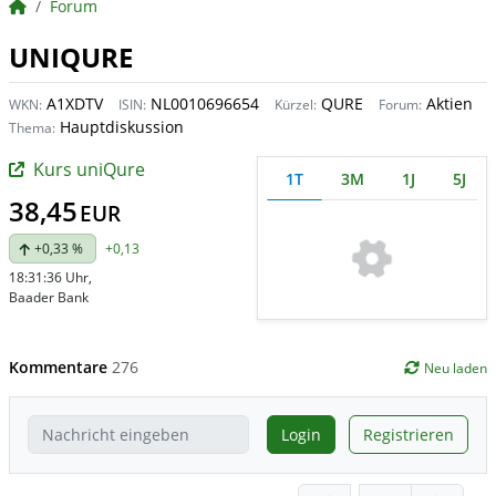
BörsenNEWS.de
Forum
UNIQURE
A1XDTV
NL0010696654
QURE
Aktien
WKN:
ISIN:
Kürzel:
Forum:
Hauptdiskussion
Thema:
Kurs uniQure
1T
3M
1J
5J
38,45
EUR
+0,33 %
+0,13
18:31:36 Uhr
,
Baader Bank
Kommentare
276
Neu laden
Login
Registrieren