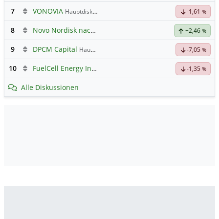
7
VONOVIA
Hauptdiskussion
-1,61
%
8
Novo Nordisk nach Split
+2,46
%
9
DPCM Capital
Hauptdiskussion
-7,05
%
10
FuelCell Energy Inc Registered Shs
Hauptdiskussion
-1,35
%
Alle Diskussionen