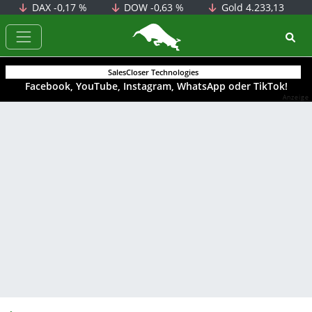
DAX
-0,17 %
DOW
-0,63 %
Gold
4.233,13
BörsenNEWS.de
SalesCloser Technologies
Facebook, YouTube, Instagram, WhatsApp oder TikTok!
Anzeige