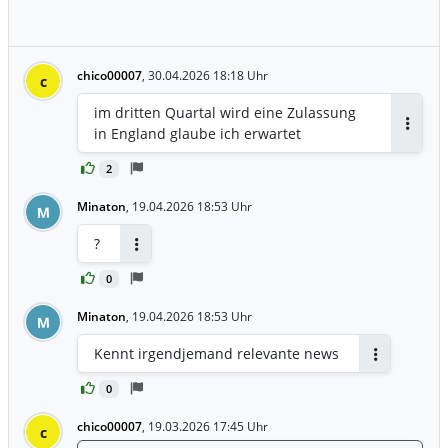
chico00007
,
30.04.2026 18:18 Uhr
c
im dritten Quartal wird eine Zulassung
in England glaube ich erwartet
Antwor
2
Minaton
,
19.04.2026 18:53 Uhr
M
?
Antworten
0
Minaton
,
19.04.2026 18:53 Uhr
M
Kennt irgendjemand relevante news
Antworten
0
chico00007
,
19.03.2026 17:45 Uhr
c