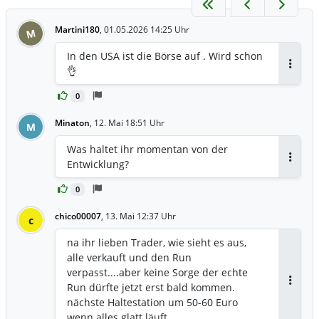
Martini180
,
01.05.2026 14:25 Uhr
M
In den USA ist die Börse auf . Wird schon
👌
Antwor
0
Minaton
,
12. Mai 18:51 Uhr
M
Was haltet ihr momentan von der
Entwicklung?
Antwor
0
chico00007
,
13. Mai 12:37 Uhr
c
na ihr lieben Trader, wie sieht es aus,
alle verkauft und den Run
verpasst....aber keine Sorge der echte
Run dürfte jetzt erst bald kommen.
Antwor
nächste Haltestation um 50-60 Euro
wenn alles glatt läuft