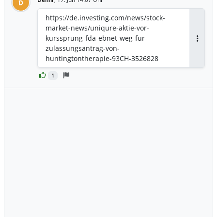
D
https://de.investing.com/news/stock-
market-news/uniqure-aktie-vor-
kurssprung-fda-ebnet-weg-fur-
Antwor
zulassungsantrag-von-
huntingtontherapie-93CH-3526828
1