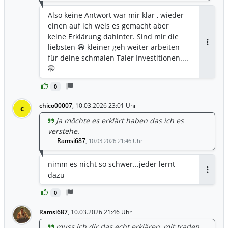
Also keine Antwort war mir klar , wieder
einen auf ich weis es gemacht aber
keine Erklärung dahinter. Sind mir die
liebsten 😆 kleiner geh weiter arbeiten
Antwor
für deine schmalen Taler Investitionen....
🤭
0
chico00007
,
10.03.2026 23:01 Uhr
c
Ja möchte es erklärt haben das ich es
verstehe.
Ramsi687
,
10.03.2026 21:46 Uhr
nimm es nicht so schwer...jeder lernt
dazu
Antwor
0
Ramsi687
,
10.03.2026 21:46 Uhr
muss ich dir das echt erklären, mit traden