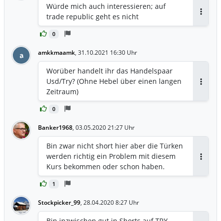
Würde mich auch interessieren; auf
trade republic geht es nicht
Antwor
0
amkkmaamk
,
31.10.2021 16:30 Uhr
a
Worüber handelt ihr das Handelspaar
Usd/Try? (Ohne Hebel über einen langen
Antwor
Zeitraum)
0
Banker1968
,
03.05.2020 21:27 Uhr
Bin zwar nicht short hier aber die Türken
werden richtig ein Problem mit diesem
Antwor
Kurs bekommen oder schon haben.
1
Stockpicker_99
,
28.04.2020 8:27 Uhr
Bin inzwischen gut in Shorts auf TRY