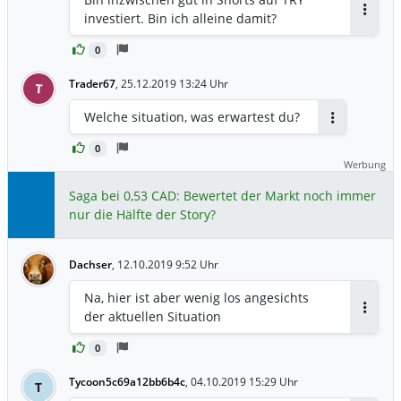
investiert. Bin ich alleine damit?
Antwor
0
Trader67
,
25.12.2019 13:24 Uhr
T
Welche situation, was erwartest du?
Antworten
0
Werbung
Saga bei 0,53 CAD: Bewertet der Markt noch immer
nur die Hälfte der Story?
Dachser
,
12.10.2019 9:52 Uhr
Na, hier ist aber wenig los angesichts
der aktuellen Situation
Antwor
0
Tycoon5c69a12bb6b4c
,
04.10.2019 15:29 Uhr
T