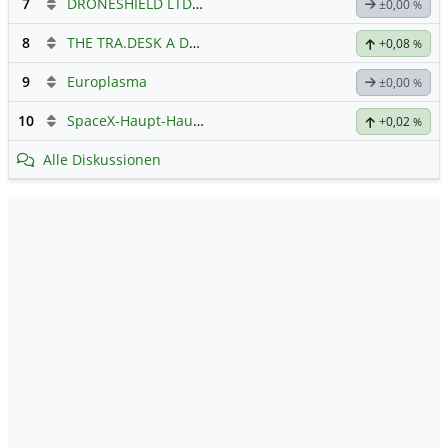
7
DRONESHIELD LTD
Hauptdiskussion
±0,00
%
8
THE TRA.DESK A DL-,000001
Hauptdiskussion
+0,08
%
9
Europlasma
±0,00
%
10
SpaceX-Haupt-Hauptforum
+0,02
%
Alle Diskussionen