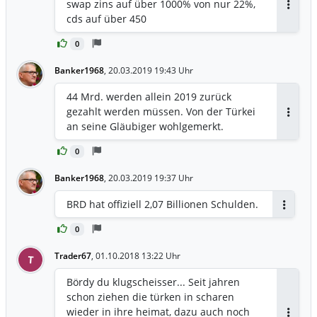
Autoindustrie auf. «Meine große Sorge
swap zins auf über 1000% von nur 22%,
ist, dass ohne erneute gemeinsame
Antwor
cds auf über 450
Kraftanstrengungen von Land, Bund und
der EU die anstehenden
0
Herausforderungen nicht bewältigt
Banker1968
,
20.03.2019 19:43 Uhr
werden können», formulierte Hans in
dem Schreiben. Auch der Weg hin zu
44 Mrd. werden allein 2019 zurück
einer teureren umweltfreundlicheren
gezahlt werden müssen. Von der Türkei
Stahlproduktion werde nicht ohne
Antwor
an seine Gläubiger wohlgemerkt.
Unterstützung des Bundes und der EU
machbar sein.
0
Banker1968
,
20.03.2019 19:37 Uhr
BRD hat offiziell 2,07 Billionen Schulden.
Antwort
0
Trader67
,
01.10.2018 13:22 Uhr
T
Bördy du klugscheisser... Seit jahren
schon ziehen die türken in scharen
wieder in ihre heimat, dazu auch noch