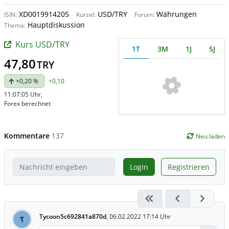
XD0019914205
USD/TRY
Währungen
ISIN:
Kürzel:
Forum:
Hauptdiskussion
Thema:
Kurs USD/TRY
1T
3M
1J
5J
47,80
TRY
+0,20 %
+0,10
11:07:05 Uhr
,
Forex berechnet
Kommentare
137
Neu laden
Login
Registrieren
Tycoon5c692841a870d
,
06.02.2022 17:14 Uhr
T