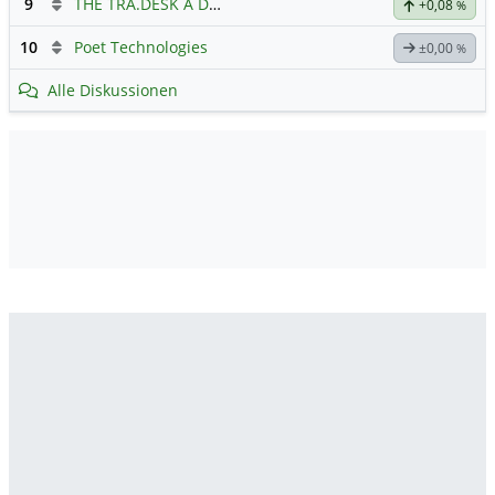
9
THE TRA.DESK A DL-,000001
Hauptdiskussion
+0,08
%
10
Poet Technologies
±0,00
%
Alle Diskussionen