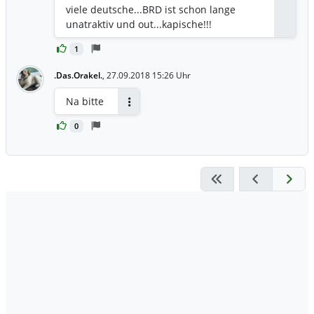
Antwor
viele deutsche...BRD ist schon lange
unatraktiv und out...kapische!!!
1
.Das.Orakel.
,
27.09.2018 15:26 Uhr
Na bitte
Antworten
0