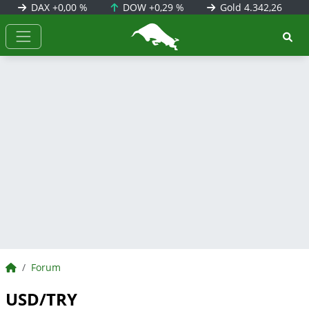
DAX
+0,00 %
DOW
+0,29 %
Gold
4.342,26
BörsenNEWS.de
BörsenNEWS.de
Forum
USD/TRY