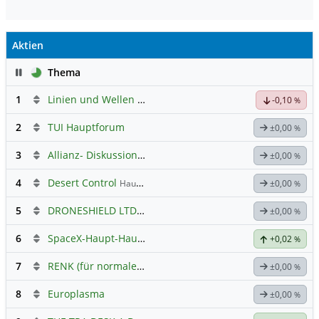
Aktien
Pause
Thema
1
Linien und Wellen Austausch Forum
-0,10
%
2
TUI Hauptforum
±0,00
%
3
Allianz- Diskussion mit derminator
±0,00
%
4
Desert Control
Hauptdiskussion
±0,00
%
5
DRONESHIELD LTD
Hauptdiskussion
±0,00
%
6
SpaceX-Haupt-Hauptforum
+0,02
%
7
RENK (für normale, sachliche Kommunikation!)
±0,00
%
8
Europlasma
±0,00
%