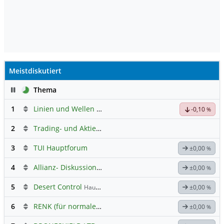
Meistdiskutiert
Pause
Thema
1
Linien und Wellen Austausch Forum
-0,10
%
2
Trading- und Aktien-Chat
3
TUI Hauptforum
±0,00
%
4
Allianz- Diskussion mit derminator
±0,00
%
5
Desert Control
Hauptdiskussion
±0,00
%
6
RENK (für normale, sachliche Kommunikation!)
±0,00
%