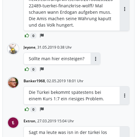
Menschen. Zuletzt hatten IG Metall und
22489-tuerkei-finanzkrise-wolff/ Mal
Betriebsräte an der Saar angekündigt,
schauen wann Erdogan aufgeben muss.
Antwor
mit den saarländischen
Die Amis machen seine Währung kaputt
Bundespolitikern Peter Altmaier
und das Volk hungert.
(CDU) und Heiko Maas (SPD)
zusammenkommen zu wollen. Am
0
Mittwoch hatten der Gewerkschaft
Jeyone
zufolge bei einer Kundgebung vor dem
,
31.05.2019 0:38 Uhr
Landtag in Saarbrücken etwa 1200
Sollte man hier einsteigen?
Menschen gegen die Gefährdung
Antworten
zahlreicher Arbeitsplätze im Land
0
demonstriert. Auch die zweite große
Branche an der Saar, die Autoindustrie,
Banker1968
,
02.05.2019 18:01 Uhr
kriselt derzeit. Hans schreibt in dem
Die Türkei bekommt spätestens bei
Brief an Merkel von großen Umbrüchen
einem Kurs 1:7 ein riesiges Problem.
für die gesamte deutsche Stahlindustrie.
Antwor
Er listet als Herausforderungen etwa
0
globale Überkapazitäten, Dumping- und
Subventionspraktiken in anderen
Extron
,
27.03.2019 15:04 Uhr
E
Ländern, die Folgen von US-Strafzöllen
und die sinkende Stahlnachfrage der
Sagt ma leute was isn in der türkei los