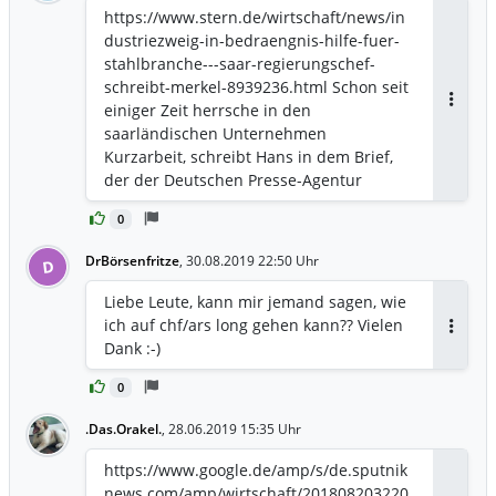
https://www.stern.de/wirtschaft/news/in
dustriezweig-in-bedraengnis-hilfe-fuer-
stahlbranche---saar-regierungschef-
schreibt-merkel-8939236.html Schon seit
einiger Zeit herrsche in den
Antwor
saarländischen Unternehmen
Kurzarbeit, schreibt Hans in dem Brief,
der der Deutschen Presse-Agentur
vorlag und über den zuvor schon die
0
«Frankfurter Allgemeine Zeitung»
berichtet hatte. Nun hätten sich die
DrBörsenfritze
,
30.08.2019 22:50 Uhr
D
Verhältnisse nochmals deutlich
verschärft, schreibt Hans weiter. Die
Liebe Leute, kann mir jemand sagen, wie
Dillinger Hütte und Saarstahl hätten
ich auf chf/ars long gehen kann?? Vielen
einen Abbau von annähernd 20 Prozent
Antwor
Dank :-)
der Beschäftigten in den kommenden
drei Jahren angekündigt. Die
0
Stahlbranche ist im Saarland der
.Das.Orakel.
,
28.06.2019 15:35 Uhr
zweitwichtigste Industriezweig. Allein die
Dillinger Hütte und Saarstahl
https://www.google.de/amp/s/de.sputnik
beschäftigen weltweit rund 14.000
news.com/amp/wirtschaft/201808203220