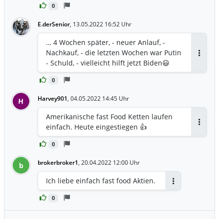
0
E.derSenior
,
13.05.2022 16:52 Uhr
… 4 Wochen später, - neuer Anlauf, -
Nachkauf, - die letzten Wochen war Putin
Antwor
- Schuld, - vielleicht hilft jetzt Biden😃
0
Harvey901
,
04.05.2022 14:45 Uhr
H
Amerikanische fast Food Ketten laufen
einfach. Heute eingestiegen 👍
Antwor
0
brokerbroker1
,
20.04.2022 12:00 Uhr
b
Ich liebe einfach fast food Aktien.
Antworten
0