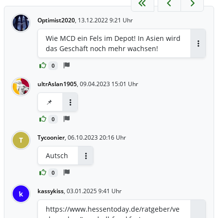
Optimist2020
,
13.12.2022 9:21 Uhr
Wie MCD ein Fels im Depot! In Asien wird
das Geschäft noch mehr wachsen!
Antwor
0
ultrAslan1905
,
09.04.2023 15:01 Uhr
📌
Antworten
0
Tycoonier
,
06.10.2023 20:16 Uhr
T
Autsch
Antworten
0
kassykiss
,
03.01.2025 9:41 Uhr
k
https://www.hessentoday.de/ratgeber/ve