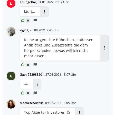
LoungeBar
,
01.01.2022 21:37 Uhr
L
läuft...
Antworten
0
sigi33
,
23.08.2021 7:40 Uhr
Keine artgerechte Hühnchen, stattessen
Antibiotika und Zusatzstoffe die dem
Körper schaden , sowas will ich nicht
Antwor
mehr essen .
0
Gast-752988201
,
27.03.2021 18:07 Uhr
G
👀
Antworten
0
MacheteAustria
,
09.02.2021 18:05 Uhr
Top Aktie für Investoren 👍