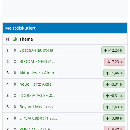
Meistdiskutiert
Pause
Thema
1
SpaceX-Haupt-Hauptforum
+12,24
%
2
BLOOM ENERGY A
Hauptdiskussion
-7,23
%
3
Aktuelles zu Almonty Industries
+1,46
%
4
neue Hertz Aktie
+3,31
%
5
IDORSIA AG SF-,05
Hauptdiskussion
+0,31
%
6
Beyond Meat
Hauptdiskussion
+1,63
%
7
DPCM Capital
Hauptdiskussion
+3,88
%
8
RHEINMETALL
Hauptdiskussion
-0,47
%