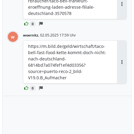
rbraucher/taco-bell-frankfurt-
eroeffnung-laden-adresse-filiale-
Antwor
deutschland-3570578
0
woernitz
,
02.05.2025 17:59 Uhr
w
https://m.bild.de/geld/wirtschaft/taco-
bell-fast-food-kette-kommt-doch-nicht-
nach-deutschland-
6814bd7a074fef1ef4d03356?
Antwor
source=puerto-reco-2_bild-
V19.0.B_Aufmacher
0