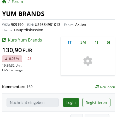
BörsenNEWS.de
Forum
YUM BRANDS
909190
US9884981013
Aktien
WKN:
ISIN:
Forum:
Hauptdiskussion
Thema:
Kurs Yum Brands
1T
3M
1J
5J
130,90
EUR
-0,93 %
-1,23
19:39:32 Uhr
,
L&S Exchange
Kommentare
169
Neu laden
Login
Registrieren