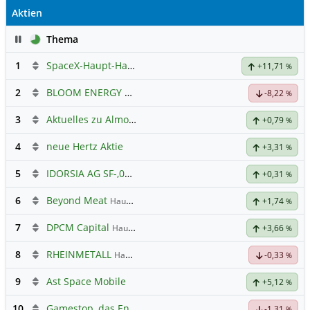
Aktien
Pause
Thema
1
SpaceX-Haupt-Hauptforum
+11,71
%
2
BLOOM ENERGY A
Hauptdiskussion
-8,22
%
3
Aktuelles zu Almonty Industries
+0,79
%
4
neue Hertz Aktie
+3,31
%
5
IDORSIA AG SF-,05
Hauptdiskussion
+0,31
%
6
Beyond Meat
Hauptdiskussion
+1,74
%
7
DPCM Capital
Hauptdiskussion
+3,66
%
8
RHEINMETALL
Hauptdiskussion
-0,33
%
9
Ast Space Mobile
+5,12
%
10
Gamestop, das Ende naht
-1,31
%