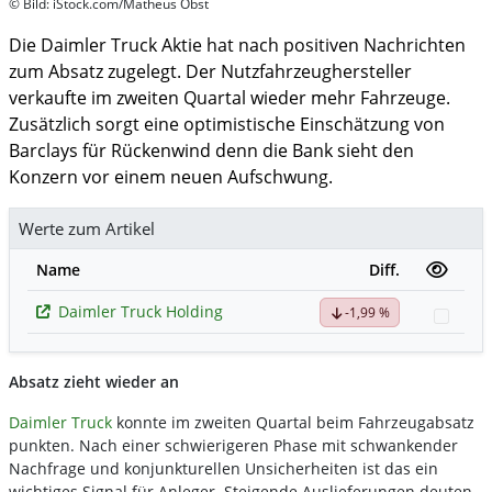
© Bild: iStock.com/Matheus Obst
Die Daimler Truck Aktie hat nach positiven Nachrichten
zum Absatz zugelegt. Der Nutzfahrzeughersteller
verkaufte im zweiten Quartal wieder mehr Fahrzeuge.
Zusätzlich sorgt eine optimistische Einschätzung von
Barclays für Rückenwind denn die Bank sieht den
Konzern vor einem neuen Aufschwung.
Werte zum Artikel
Name
Diff.
Daimler Truck Holding
-1,99 %
Watc
Absatz zieht wieder an
Daimler Truck
konnte im zweiten Quartal beim Fahrzeugabsatz
punkten. Nach einer schwierigeren Phase mit schwankender
Nachfrage und konjunkturellen Unsicherheiten ist das ein
wichtiges Signal für Anleger. Steigende Auslieferungen deuten