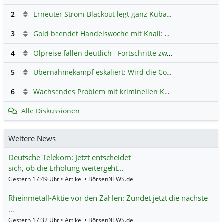
2
Erneuter Strom-Blackout legt ganz Kuba lahm
Hauptdiskus
3
Gold beendet Handelswoche mit Knall: Barrick Mining – Ist diese Aktie wieder ein Kauf?
4
Ölpreise fallen deutlich - Fortschritte zwischen USA und Iran belasten
5
Übernahmekampf eskaliert: Wird die Commerzbank italienisch?
6
Wachsendes Problem mit kriminellen Kunden im Online-Handel
Alle Diskussionen
Weitere News
Deutsche Telekom: Jetzt entscheidet
sich, ob die Erholung weitergeht…
Gestern 17:49 Uhr • Artikel • BörsenNEWS.de
Rheinmetall-Aktie vor den Zahlen: Zündet jetzt die nächste
…
Gestern 17:32 Uhr • Artikel • BörsenNEWS.de