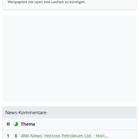
Wertpapiere mit open end-Laufzeit zu kündigen.
News-Kommentare
Pause
Thema
1
IRW-News: Horizon Petroleum Ltd. : Horizon Petroleum beginnt mit der Testförderung im Projekt Lachowice in Polen und schließt die Platzierung einer überzeichneten Wandelanleihe ab