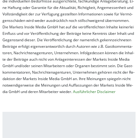
die in­di­vi­du­el­len Be­dür­fnis­se aus­ge­rich­te­te, fach­kun­di­ge An­la­ge­be­ra­tung. Ei­
ne Haf­tung oder Ga­ran­tie für die Ak­tu­ali­tät, Rich­tig­keit, An­ge­mes­sen­heit und
Vol­lständ­ig­keit der zur Ver­fü­gung ge­stel­lt­en In­for­ma­tion­en so­wie für Ver­mö­
gens­schä­den wird we­der aus­drück­lich noch stil­lschwei­gend über­nom­men.
Die Mar­kets In­side Me­dia GmbH hat auf die ver­öf­fent­lich­ten In­hal­te kei­ner­lei
Ein­fluss und vor Ver­öf­fent­lich­ung der Bei­trä­ge kei­ne Ken­nt­nis über In­halt und
Ge­gen­stand die­ser. Die Ver­öf­fent­lich­ung der na­ment­lich ge­kenn­zeich­net­en
Bei­trä­ge er­folgt ei­gen­ver­ant­wort­lich durch Au­tor­en wie z.B. Gast­kom­men­ta­
tor­en, Nach­richt­en­ag­en­tur­en, Un­ter­neh­men. In­fol­ge­des­sen kön­nen die In­hal­
te der Bei­trä­ge auch nicht von An­la­ge­in­te­res­sen der Mar­kets In­side Me­dia
GmbH und/oder sei­nen Mit­ar­bei­tern oder Or­ga­nen be­stim­mt sein. Die Gast­
kom­men­ta­tor­en, Nach­rich­ten­ag­en­tur­en, Un­ter­neh­men ge­hör­en nicht der Re­
dak­tion der Mar­kets In­side Me­dia GmbH an. Ihre Mei­nung­en spie­geln nicht
not­wen­di­ger­wei­se die Mei­nung­en und Auf­fas­sung­en der Mar­kets In­side Me­
dia GmbH und de­ren Mit­ar­bei­ter wie­der.
Aus­führ­lich­er Dis­clai­mer