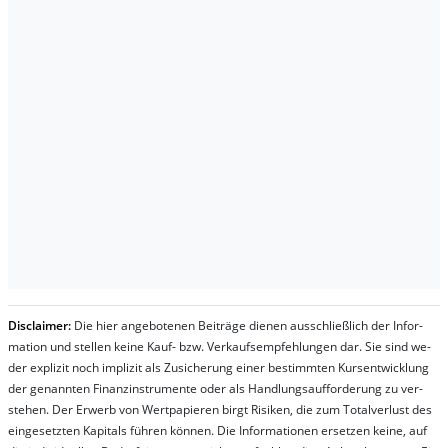
Dis­clai­mer:
Die hier an­ge­bo­te­nen Bei­trä­ge die­nen aus­schließ­lich der In­for­
ma­t­ion und stel­len kei­ne Kauf- bzw. Ver­kaufs­em­pfeh­lung­en dar. Sie sind we­
der ex­pli­zit noch im­pli­zit als Zu­sich­er­ung ei­ner be­stim­mt­en Kurs­ent­wick­lung
der ge­nan­nt­en Fi­nanz­in­stru­men­te oder als Handl­ungs­auf­for­der­ung zu ver­
steh­en. Der Er­werb von Wert­pa­pier­en birgt Ri­si­ken, die zum To­tal­ver­lust des
ein­ge­setz­ten Ka­pi­tals füh­ren kön­nen. Die In­for­ma­tion­en er­setz­en kei­ne, auf