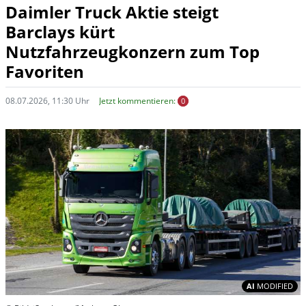
Daimler Truck Aktie steigt
Barclays kürt
Nutzfahrzeugkonzern zum Top
Favoriten
08.07.2026, 11:30 Uhr
Jetzt kommentieren:
0
In
AI
MODIFIED