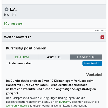
k.A.
k.A.
k.A.
zum Wert
Werbung
Weiter abwärts?
Kurzfristig positionieren
BD1UPM
Ask:
1,15
Hebel:
4,16
mit
kleinem Hebel
Zum Produkt
Im Durchschnitt erleiden 7 von 10 Kleinanlegern Verluste beim
Handel mit Turbo-Zertifikaten. Turbo-Zertifikate sind hoch
risikoreiche Produkte und nicht für langfristige Anlagestrategien
geeignet.
Den Basisprospekt sowie die Endgültigen Bedingungen und die
Basisinformationsblätter erhalten Sie hier:
BD1UPM
. Beachten Sie auch die
weiteren Hinweise
zu dieser Werbung. Der Emittent ist berechtigt,