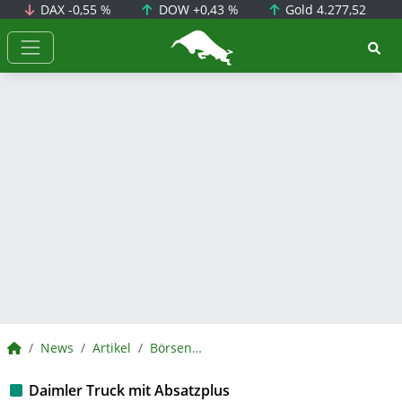
DAX
-0,55 %
DOW
+0,43 %
Gold
4.277,52
BörsenNEWS.de
BörsenNEWS.de
News
Artikel
BörsenNEWS.de
Daimler Truck mit Absatzplus