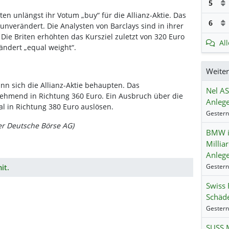
5
en unlängst ihr Votum „buy“ für die Allianz-Aktie. Das
6
 unverändert. Die Analysten von Barclays sind in ihrer
Die Briten erhöhten das Kursziel zuletzt von 320 Euro
Al
ändert „equal weight“.
Weite
n sich die Allianz-Aktie behaupten. Das
Nel AS
ehmend in Richtung 360 Euro. Ein Ausbruch über die
Anlege
al in Richtung 380 Euro auslösen.
er Deutsche Börse AG)
BMW i
Millia
Anlege
it.
Swiss 
Schäde
SUSS M