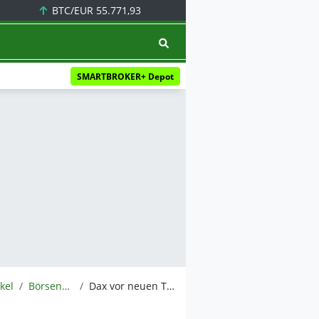
BTC/EUR
55.771,93
SMARTBROKER+ Depot
ikel
BörsenNEWS.de
Dax vor neuen Turbulenzen? Allianz wird als sicherer Hafen angesteuert