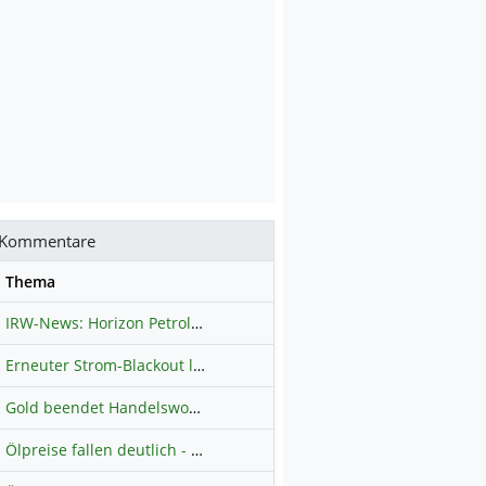
Kommentare
se
Thema
IRW-News: Horizon Petroleum Ltd. : Horizon Petroleum beginnt mit der Testförderung im Projekt Lachowice in Polen und schließt die Platzierung einer überzeichneten Wandelanleihe ab
Erneuter Strom-Blackout legt ganz Kuba lahm
Hauptdiskussion
Gold beendet Handelswoche mit Knall: Barrick Mining – Ist diese Aktie wieder ein Kauf?
Ölpreise fallen deutlich - Fortschritte zwischen USA und Iran belasten