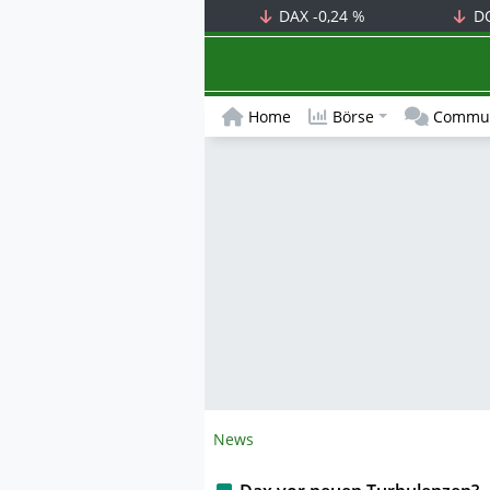
DAX
-0,24 %
D
Home
Börse
Commun
News