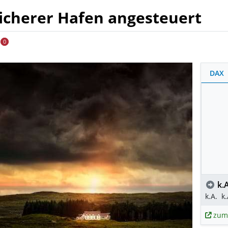
 sicherer Hafen angesteuert
0
DAX
k.A
k.A.
k.
zum