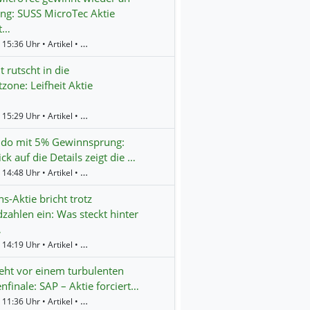
g: SUSS MicroTec Aktie
t…
Gestern 15:36 Uhr • Artikel • BörsenNEWS.de
t rutscht in die
tzone: Leifheit Aktie
Gestern 15:29 Uhr • Artikel • BörsenNEWS.de
ndo mit 5% Gewinnsprung:
ick auf die Details zeigt die …
Gestern 14:48 Uhr • Artikel • BörsenNEWS.de
s-Aktie bricht trotz
zahlen ein: Was steckt hinter
…
Gestern 14:19 Uhr • Artikel • BörsenNEWS.de
eht vor einem turbulenten
finale: SAP – Aktie forciert…
Gestern 11:36 Uhr • Artikel • BörsenNEWS.de