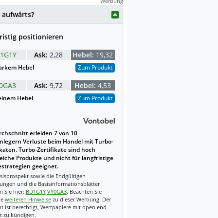
Werbung
weise mit KI erstellt.
 aufwärts?
ristig positionieren
1G1Y
Ask:
2,28
Hebel:
19,32
arkem Hebel
Zum Produkt
0GA3
Ask:
9,72
Hebel:
4,53
einem Hebel
Zum Produkt
chschnitt erleiden 7 von 10
nlegern Verluste beim Handel mit Turbo-
ikaten. Turbo-Zertifikate sind hoch
reiche Produkte und nicht für langfristige
strategien geeignet.
sisprospekt sowie die Endgültigen
ungen und die Basisinformationsblätter
n Sie hier:
BD1G1Y
VY0GA3
. Beachten Sie
ie
weiteren Hinweise
zu dieser Werbung. Der
t ist berechtigt, Wertpapiere mit open end-
t zu kündigen.