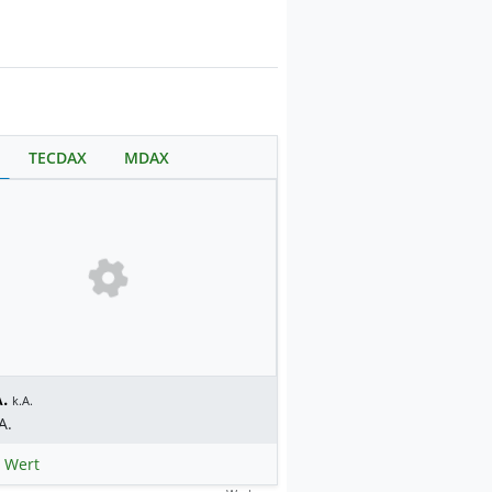
TECDAX
MDAX
.
k.A.
A.
 Wert