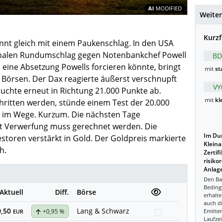
Inhalte teil
AI
MODIFIED
Weiter
Kurzf
nnt gleich mit einem Paukenschlag. In den USA
balen Rundumschlag gegen Notenbankchef Powell
BD
 eine Absetzung Powells forcieren könnte, bringt
mit
st
 Börsen. Der Dax reagierte äußerst verschnupft
VY
uchte erneut in Richtung 21.000 Punkte ab.
mit
kl
chritten werden, stünde einem Test der 20.000
l im Wege. Kurzum. Die nächsten Tage
Mit Verwerfung muss gerechnet werden. Die
Im Dur
estoren verstärkt in Gold. Der Goldpreis markierte
Kleina
h.
Zertif
risiko
Anlage
Den Ba
Beding
Aktuell
Diff.
Börse
erhalte
auch d
0,50
Lang & Schwarz
+0,95 %
Emitten
Watchlist
EUR
Laufzei