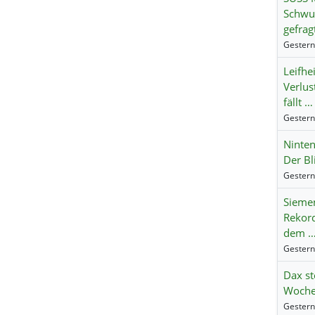
Schwun
gefrag
Leifhei
Verlus
fällt …
Ninte
Der Bl
Siemen
Rekord
dem 
Dax st
Wochen