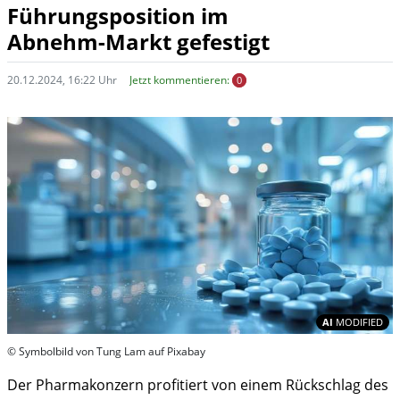
Führungsposition im
Abnehm-Markt gefestigt
20.12.2024, 16:22 Uhr
Jetzt kommentieren:
0
In
AI
MODIFIED
© Symbolbild von Tung Lam auf Pixabay
Der Pharmakonzern profitiert von einem Rückschlag des