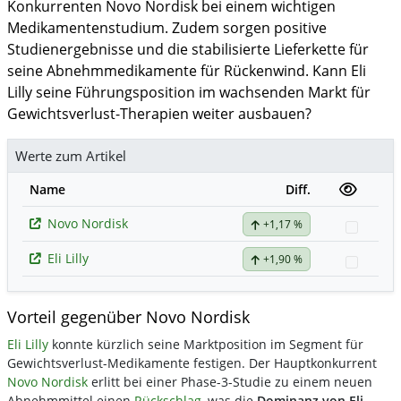
Konkurrenten Novo Nordisk bei einem wichtigen
Medikamentenstudium. Zudem sorgen positive
Studienergebnisse und die stabilisierte Lieferkette für
seine Abnehmmedikamente für Rückenwind. Kann Eli
Lilly seine Führungsposition im wachsenden Markt für
Gewichtsverlust-Therapien weiter ausbauen?
Werte zum Artikel
Name
Diff.
Novo Nordisk
+1,17 %
Watchl
Eli Lilly
+1,90 %
Watchl
Vorteil gegenüber Novo Nordisk
Eli Lilly
konnte kürzlich seine Marktposition im Segment für
Gewichtsverlust-Medikamente festigen. Der Hauptkonkurrent
Novo Nordisk
erlitt bei einer Phase-3-Studie zu einem neuen
Abnehmmittel einen
Rückschlag
, was die
Dominanz von Eli