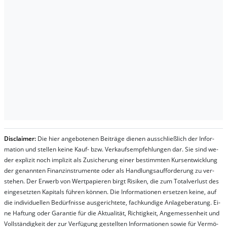
Dis­clai­mer:
Die hier an­ge­bo­te­nen Bei­trä­ge die­nen aus­schließ­lich der In­for­
ma­t­ion und stel­len kei­ne Kauf- bzw. Ver­kaufs­em­pfeh­lung­en dar. Sie sind we­
der ex­pli­zit noch im­pli­zit als Zu­sich­er­ung ei­ner be­stim­mt­en Kurs­ent­wick­lung
der ge­nan­nt­en Fi­nanz­in­stru­men­te oder als Handl­ungs­auf­for­der­ung zu ver­
steh­en. Der Er­werb von Wert­pa­pier­en birgt Ri­si­ken, die zum To­tal­ver­lust des
ein­ge­setz­ten Ka­pi­tals füh­ren kön­nen. Die In­for­ma­tion­en er­setz­en kei­ne, auf
die in­di­vi­du­el­len Be­dür­fnis­se aus­ge­rich­te­te, fach­kun­di­ge An­la­ge­be­ra­tung. Ei­
ne Haf­tung oder Ga­ran­tie für die Ak­tu­ali­tät, Rich­tig­keit, An­ge­mes­sen­heit und
Vol­lständ­ig­keit der zur Ver­fü­gung ge­stel­lt­en In­for­ma­tion­en so­wie für Ver­mö­