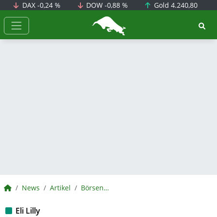
DAX
-0,24 %
DOW
-0,88 %
Gold
4.240,80
BörsenNEWS.de
BörsenNEWS.de
News
Artikel
BörsenNEWS.de
Eli Lilly