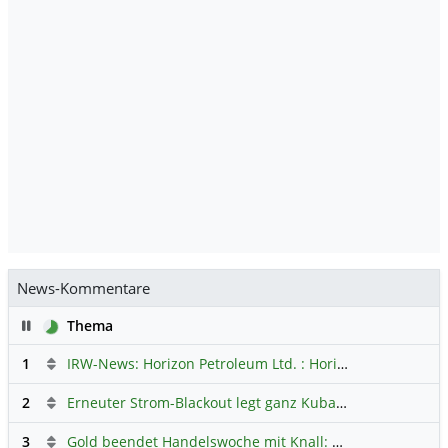
News-Kommentare
Pause
Thema
1
IRW-News: Horizon Petroleum Ltd. : Horizon Petroleum beginnt mit der Testförderung im Projekt Lachowice in Polen und schließt die Platzierung einer überzeichneten Wandelanleihe ab
2
Erneuter Strom-Blackout legt ganz Kuba lahm
Hauptdiskus
3
Gold beendet Handelswoche mit Knall: Barrick Mining – Ist diese Aktie wieder ein Kauf?