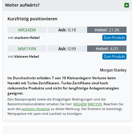
Weiter aufwärts?
Kurzfristig positionieren
MR24ZM
Ask:
0,18
Hebel:
21,96
mit
starkem Hebel
Zum Produkt
MM1YVN
Ask:
0,99
Hebel:
4,03
mit
kleinem Hebel
Zum Produkt
Im Durchschnitt erleiden 7 von 10 Kleinanlegern Verluste beim
Handel mit Turbo-Zertifikaten. Turbo-Zertifikate sind hoch
risikoreiche Produkte und nicht für langfristige Anlagestrategien
geeignet.
Den Basisprospekt sowie die Endgültigen Bedingungen und die
Basisinformationsblätter erhalten Sie hier:
MR24ZM
MM1YVN
. Beachten Sie
auch die
weiteren Hinweise
zu dieser Werbung. Der Emittent ist berechtigt,
Wertpapiere mit open end-Laufzeit zu kündigen.