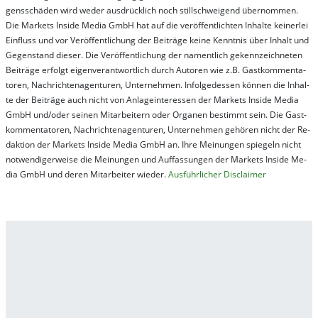
gens­schä­den wird we­der aus­drück­lich noch stil­lschwei­gend über­nom­men.
Die Mar­kets In­side Me­dia GmbH hat auf die ver­öf­fent­lich­ten In­hal­te kei­ner­lei
Ein­fluss und vor Ver­öf­fent­lich­ung der Bei­trä­ge kei­ne Ken­nt­nis über In­halt und
Ge­gen­stand die­ser. Die Ver­öf­fent­lich­ung der na­ment­lich ge­kenn­zeich­net­en
Bei­trä­ge er­folgt ei­gen­ver­ant­wort­lich durch Au­tor­en wie z.B. Gast­kom­men­ta­
tor­en, Nach­richt­en­ag­en­tur­en, Un­ter­neh­men. In­fol­ge­des­sen kön­nen die In­hal­
te der Bei­trä­ge auch nicht von An­la­ge­in­te­res­sen der Mar­kets In­side Me­dia
GmbH und/oder sei­nen Mit­ar­bei­tern oder Or­ga­nen be­stim­mt sein. Die Gast­
kom­men­ta­tor­en, Nach­rich­ten­ag­en­tur­en, Un­ter­neh­men ge­hör­en nicht der Re­
dak­tion der Mar­kets In­side Me­dia GmbH an. Ihre Mei­nung­en spie­geln nicht
not­wen­di­ger­wei­se die Mei­nung­en und Auf­fas­sung­en der Mar­kets In­side Me­
dia GmbH und de­ren Mit­ar­bei­ter wie­der.
Aus­führ­lich­er Dis­clai­mer