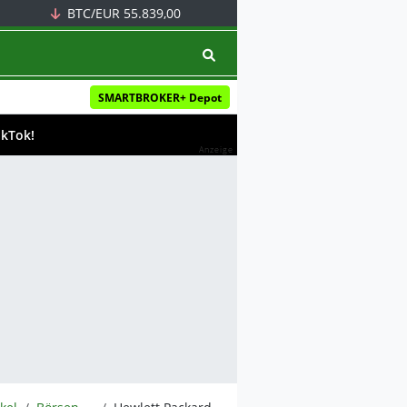
BTC/EUR
55.839,00
SMARTBROKER+ Depot
ikTok!
Anzeige