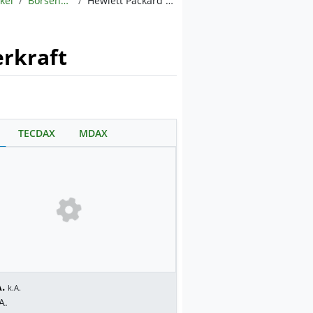
ikel
BörsenNEWS.de
Hewlett Packard Enterprise mit bärenstarken Zahlen: Aktie zündet Kursturbo und entsagt der Schwerkraft
erkraft
TECDAX
MDAX
.
k.A.
A.