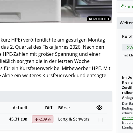
zum
Inhalte teil
AI
MODIFIED
Weiter
Kurzf
 kurz HPE) veröffentlichte am gestrigen Montag
r das 2. Quartal des Fiskaljahres 2026. Nach den
GW
ie HPE-Zahlen mit großer Spannung und einer
mit
kl
ießlich sorgten die in der letzten Woche
ts für ein Kursfeuerwerk bei Mitbewerber HPE. Mit
 Aktie ein weiteres Kursfeuerwerk und entsagte
Im Dur
Kleina
Zertif
risiko
Anlage
Den Ba
Aktuell
Diff.
Börse
Beding
erhalte
weiter
45,31
Lang & Schwarz
-2,09 %
Watchlist
EUR
ist ber
kündig