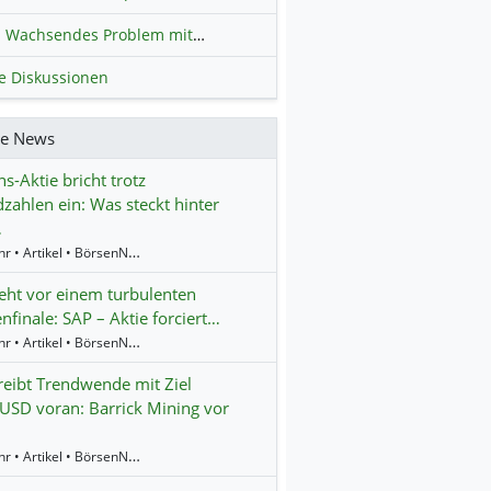
Wachsendes Problem mit kriminellen Kunden im Online-Handel
H
le Diskussionen
re News
s-Aktie bricht trotz
zahlen ein: Was steckt hinter
…
14:19 Uhr • Artikel • BörsenNEWS.de
eht vor einem turbulenten
finale: SAP – Aktie forciert…
11:36 Uhr • Artikel • BörsenNEWS.de
reibt Trendwende mit Ziel
USD voran: Barrick Mining vor
11:18 Uhr • Artikel • BörsenNEWS.de