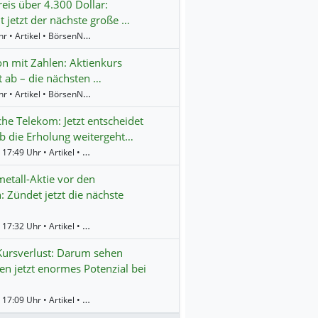
eis über 4.300 Dollar:
jetzt der nächste große …
10:40 Uhr • Artikel • BörsenNEWS.de
on mit Zahlen: Aktienkurs
t ab – die nächsten …
10:16 Uhr • Artikel • BörsenNEWS.de
he Telekom: Jetzt entscheidet
ob die Erholung weitergeht…
Gestern 17:49 Uhr • Artikel • BörsenNEWS.de
etall-Aktie vor den
: Zündet jetzt die nächste
Gestern 17:32 Uhr • Artikel • BörsenNEWS.de
Kursverlust: Darum sehen
en jetzt enormes Potenzial bei
Gestern 17:09 Uhr • Artikel • BörsenNEWS.de