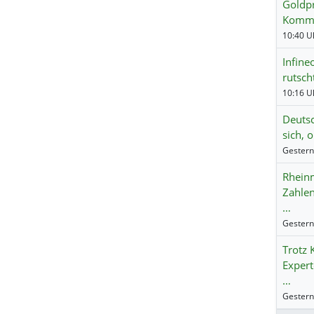
Goldpr
Kommt 
Infine
rutsch
Deutsc
sich, 
Rheinm
Zahlen
…
Trotz 
Expert
…