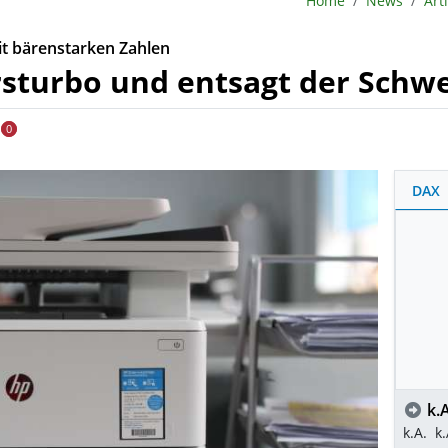
Home
News
Art
it bärenstarken Zahlen
rsturbo und entsagt der Schw
0
DAX
k.A
k.A.
k.