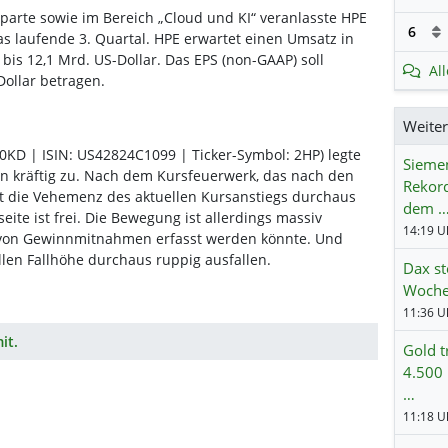
parte sowie im Bereich „Cloud und KI“ veranlasste HPE
6
as laufende 3. Quartal. HPE erwartet einen Umsatz in
bis 12,1 Mrd. US-Dollar. Das EPS (non-GAAP) soll
Al
Dollar betragen.
Weite
0KD | ISIN: US42824C1099 | Ticker-Symbol: 2HP) legte
Siemen
len kräftig zu. Nach dem Kursfeuerwerk, das nach den
Rekord
t die Vehemenz des aktuellen Kursanstiegs durchaus
dem 
ite ist frei. Die Bewegung ist allerdings massiv
it von Gewinnmitnahmen erfasst werden könnte. Und
len Fallhöhe durchaus ruppig ausfallen.
Dax st
Wochen
it.
Gold t
4.500 
…