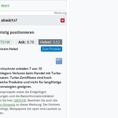
 Wert
Werbung
weise mit KI erstellt.
 abwärts?
ristig positionieren
7S1W
Ask:
8,78
Hebel:
5,52
einem Hebel
Zum Produkt
chschnitt erleiden 7 von 10
nlegern Verluste beim Handel mit Turbo-
ikaten. Turbo-Zertifikate sind hoch
reiche Produkte und nicht für langfristige
strategien geeignet.
sisprospekt sowie die Endgültigen
ungen und die Basisinformationsblätter
n Sie hier:
GW7S1W
. Beachten Sie auch die
en Hinweise
zu dieser Werbung. Der Emittent
echtigt, Wertpapiere mit open end-Laufzeit zu
en.