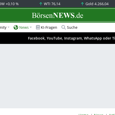
OW
+0,10 %
WTI
76,14
Gold
4.266,04
BörsenNEWS.de
ity
News
KI-Fragen
Suche
Facebook, YouTube, Instagram, WhatsApp oder T
BörsenNEWS.de