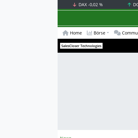
DAX
-0,02 %
D
Home
Börse
Commun
SalesCloser Technologies