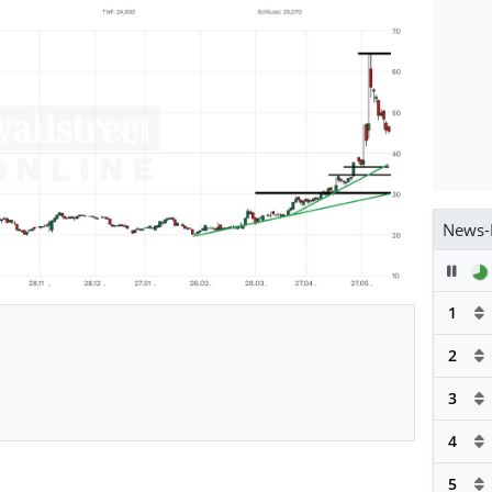
News-
Pau
1
2
3
4
5