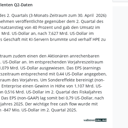
llenten Q2-Daten
des 2. Quartals (3-Monats-Zeitraum zum 30. April 2026)
nehmen veröffentlichte gegenüber dem 2. Quartal des
msatzanstieg von 40 Prozent und gab den Umsatz im
 Mrd. US-Dollar an, nach 7,627 Mrd. US-Dollar im
s Geschäft mit KI-Servern brummte und verhalf HPE zu
zeitraum zudem einen den Aktionären anrechenbaren
. US-Dollar an. Im entsprechenden Vorjahreszeitraum
1,079 Mrd. US-Dollar ausgewiesen. Das EPS (earnings
htszeitraum entsprechend mit 0,44 US-Dollar angegeben,
itraum des Vorjahres. Um Sondereffekte bereinigt (non-
d Enterprise einen Gewinn in Höhe von 1,107 Mrd. US-
n 0,516 Mrd. US-Dollar im 2. Quartal des Fiskaljahres
: Das EPS (non-GAAP) lag somit bei 0,79 US-Dollar, nach
aljahres 2025. Der wichtige free cash flow wurde mit
 -847 Mio. US-Dollar im 2. Quartal 2025.