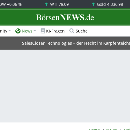
OW
+0,06 %
WTI
78,09
Gold
4.336,98
BörsenNEWS.de
ity
News
KI-Fragen
Suche
SalesCloser Technologies – der Hecht im Karpfenteich!
BörsenNEWS.de