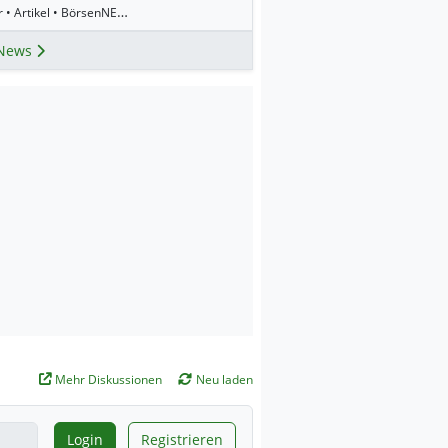
8:45 Uhr • Artikel • BörsenNEWS.de
News
Mehr Diskussionen
Neu laden
Login
Registrieren