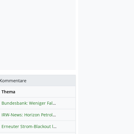
Kommentare
se
Thema
Bundesbank: Weniger Falschgeld in Deutschland
Hauptdiskussion
IRW-News: Horizon Petroleum Ltd. : Horizon Petroleum beginnt mit der Testförderung im Projekt Lachowice in Polen und schließt die Platzierung einer überzeichneten Wandelanleihe ab
Erneuter Strom-Blackout legt ganz Kuba lahm
Hauptdiskussion