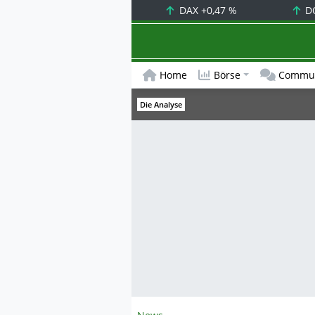
DAX
+0,47 %
D
Home
Börse
Commun
Die Analyse