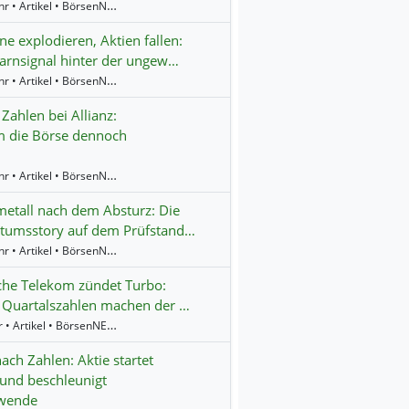
16:17 Uhr • Artikel • BörsenNEWS.de
e explodieren, Aktien fallen:
rnsignal hinter der ungew…
14:24 Uhr • Artikel • BörsenNEWS.de
 Zahlen bei Allianz:
 die Börse dennoch
13:39 Uhr • Artikel • BörsenNEWS.de
etall nach dem Absturz: Die
tumsstory auf dem Prüfstand…
12:57 Uhr • Artikel • BörsenNEWS.de
che Telekom zündet Turbo:
 Quartalszahlen machen der …
9:10 Uhr • Artikel • BörsenNEWS.de
ach Zahlen: Aktie startet
und beschleunigt
wende