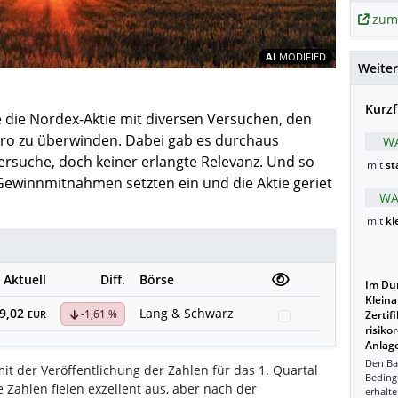
zum
Inhalte teil
AI
MODIFIED
Weiter
Kurzf
e die Nordex-Aktie mit diversen Versuchen, den
ro zu überwinden. Dabei gab es durchaus
WA
rsuche, doch keiner erlangte Relevanz. Und so
mit
st
ewinnmitnahmen setzten ein und die Aktie geriet
WA
mit
kl
Aktuell
Diff.
Börse
Im Dur
Kleina
9,02
Lang & Schwarz
-1,61 %
Watchlist
EUR
Zertif
risiko
Anlage
Den Ba
it der Veröffentlichung der Zahlen für das 1. Quartal
Beding
e Zahlen fielen exzellent aus, aber nach der
erhalte