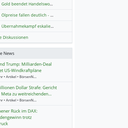
Gold beendet Handelswoche mit Knall: Barrick Mining – Ist diese Aktie wieder ein Kauf?
Ölpreise fallen deutlich - Fortschritte zwischen USA und Iran belasten
Übernahmekampf eskaliert: Wird die Commerzbank italienisch?
H
le Diskussionen
re News
d Trump: Milliarden-Deal
et US-Windkraftpläne
17:04 Uhr • Artikel • BörsenNEWS.de
llionen Dollar Strafe: Gericht
 Meta zu weitreichenden…
16:55 Uhr • Artikel • BörsenNEWS.de
ener Rück im DAX:
rdengewinn trotz
ruck