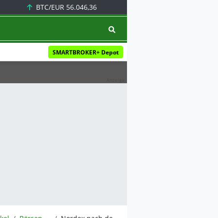
BTC/EUR
56.046,36
SMARTBROKER+ Depot
Anzeige