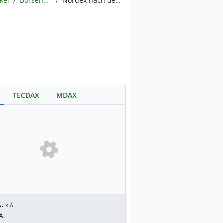
ikel
BörsenNEWS.de
Nordex nach dem Abverkauf: Ist die Aktie reif für das Comeback?
TECDAX
MDAX
.
k.A.
A.