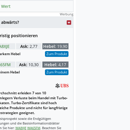
 Wert
Werbung
weise mit KI erstellt.
 abwärts?
ristig positionieren
8XJE
Ask:
2,77
Hebel:
19,90
arkem Hebel
Zum Produkt
65FM
Ask:
10,30
Hebel:
4,17
einem Hebel
Zum Produkt
chschnitt erleiden 7 von 10
nlegern Verluste beim Handel mit Turbo-
ikaten. Turbo-Zertifikate sind hoch
reiche Produkte und nicht für langfristige
strategien geeignet.
sisprospekt sowie die Endgültigen
ungen und die Basisinformationsblätter
n Sie hier:
WA8XJE
WA65FM
. Beachten Sie