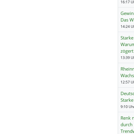
Gewinn
Das Wa
Starke
Warum
zögert
Rheinm
Wachs
Deuts
Starke
Renk n
durch 
Trend