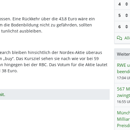
4
5
ossen. Eine Rückkehr über die 43,8 Euro wäre ein
Um die Bodenbildung nicht zu gefährden, sollten
6
 tunlichst ausbleiben.
Al
earch bleiben hinsichtlich der Nordex-Aktie überaus
Weite
um „buy“. Das Kursziel sehen sie nach wie vor bei 59
an hingegen bei der RBC. Das Votum für die Aktie lautet
RWE un
 38 Euro.
beend
567 Mi
it.
zwingt
Münch
Millia
Preisd