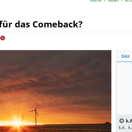
Home
News
Art
f für das Comeback?
0
DAX
k.A
k.A.
k.