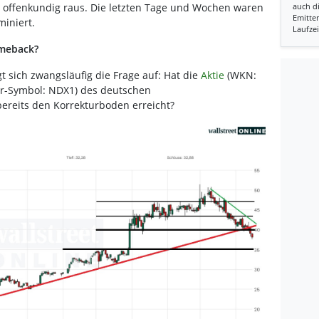
t offenkundig raus. Die letzten Tage und Wochen waren
auch d
Emitten
miniert.
Laufzei
omeback?
t sich zwangsläufig die Frage auf: Hat die
Aktie
(WKN:
er-Symbol: NDX1) des deutschen
reits den Korrekturboden erreicht?