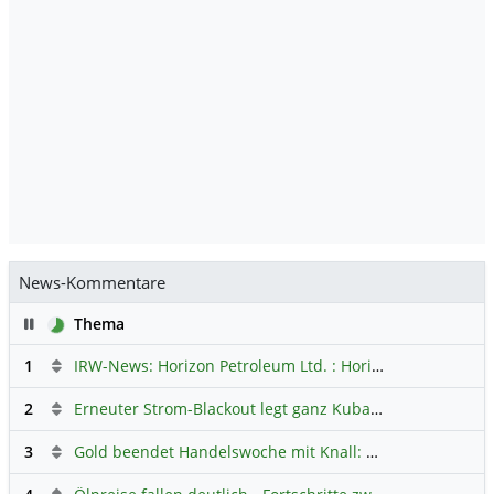
News-Kommentare
Pause
Thema
1
IRW-News: Horizon Petroleum Ltd. : Horizon Petroleum beginnt mit der Testförderung im Projekt Lachowice in Polen und schließt die Platzierung einer überzeichneten Wandelanleihe ab
2
Erneuter Strom-Blackout legt ganz Kuba lahm
Hauptdiskus
3
Gold beendet Handelswoche mit Knall: Barrick Mining – Ist diese Aktie wieder ein Kauf?