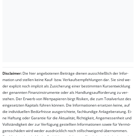
Dis­clai­mer:
Die hier an­ge­bo­te­nen Bei­trä­ge die­nen aus­schließ­lich der In­for­
ma­t­ion und stel­len kei­ne Kauf- bzw. Ver­kaufs­em­pfeh­lung­en dar. Sie sind we­
der ex­pli­zit noch im­pli­zit als Zu­sich­er­ung ei­ner be­stim­mt­en Kurs­ent­wick­lung
der ge­nan­nt­en Fi­nanz­in­stru­men­te oder als Handl­ungs­auf­for­der­ung zu ver­
steh­en. Der Er­werb von Wert­pa­pier­en birgt Ri­si­ken, die zum To­tal­ver­lust des
ein­ge­setz­ten Ka­pi­tals füh­ren kön­nen. Die In­for­ma­tion­en er­setz­en kei­ne, auf
die in­di­vi­du­el­len Be­dür­fnis­se aus­ge­rich­te­te, fach­kun­di­ge An­la­ge­be­ra­tung. Ei­
ne Haf­tung oder Ga­ran­tie für die Ak­tu­ali­tät, Rich­tig­keit, An­ge­mes­sen­heit und
Vol­lständ­ig­keit der zur Ver­fü­gung ge­stel­lt­en In­for­ma­tion­en so­wie für Ver­mö­
gens­schä­den wird we­der aus­drück­lich noch stil­lschwei­gend über­nom­men.