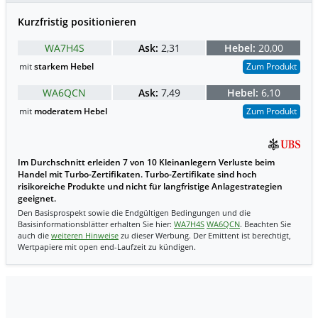
Kurzfristig positionieren
WA7H4S
Ask:
2,31
Hebel:
20,00
mit
starkem Hebel
Zum Produkt
WA6QCN
Ask:
7,49
Hebel:
6,10
mit
moderatem Hebel
Zum Produkt
Im Durchschnitt erleiden 7 von 10 Kleinanlegern Verluste beim
Handel mit Turbo-Zertifikaten. Turbo-Zertifikate sind hoch
risikoreiche Produkte und nicht für langfristige Anlagestrategien
geeignet.
Den Basisprospekt sowie die Endgültigen Bedingungen und die
Basisinformationsblätter erhalten Sie hier:
WA7H4S
WA6QCN
. Beachten Sie
auch die
weiteren Hinweise
zu dieser Werbung. Der Emittent ist berechtigt,
Wertpapiere mit open end-Laufzeit zu kündigen.