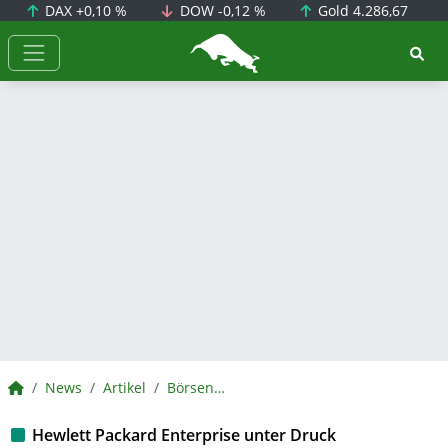
DAX
+0,10 %
DOW
-0,12 %
Gold
4.286,67
BörsenNEWS.de
BörsenNEWS.de
News
Artikel
BörsenNEWS.de
Hewlett Packard Enterprise unter Druck