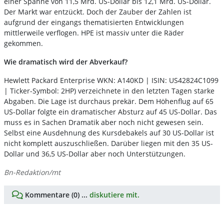
einer Spanne von 11,5 Mrd. US-Dollar bis 12,1 Mrd. US-Dollar.
Der Markt war entzückt. Doch der Zauber der Zahlen ist
aufgrund der eingangs thematisierten Entwicklungen
mittlerweile verflogen. HPE ist massiv unter die Räder
gekommen.
Wie dramatisch wird der Abverkauf?
Hewlett Packard Enterprise WKN: A140KD | ISIN: US42824C1099
| Ticker-Symbol: 2HP) verzeichnete in den letzten Tagen starke
Abgaben. Die Lage ist durchaus prekär. Dem Höhenflug auf 65
US-Dollar folgte ein dramatischer Absturz auf 45 US-Dollar. Das
muss es in Sachen Dramatik aber noch nicht gewesen sein.
Selbst eine Ausdehnung des Kursdebakels auf 30 US-Dollar ist
nicht komplett auszuschließen. Darüber liegen mit den 35 US-
Dollar und 36,5 US-Dollar aber noch Unterstützungen.
Bn-Redaktion/mt
Kommentare (0) ...
diskutiere mit.