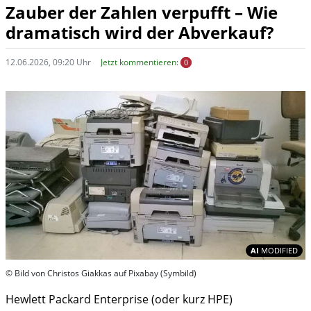
Zauber der Zahlen verpufft – Wie
dramatisch wird der Abverkauf?
12.06.2026, 09:20 Uhr
Jetzt kommentieren:
0
In
AI
MODIFIED
© Bild von Christos Giakkas auf Pixabay (Symbild)
Hewlett Packard Enterprise (oder kurz HPE)