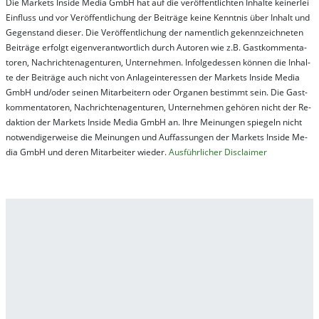
Die Mar­kets In­side Me­dia GmbH hat auf die ver­öf­fent­lich­ten In­hal­te kei­ner­lei
Ein­fluss und vor Ver­öf­fent­lich­ung der Bei­trä­ge kei­ne Ken­nt­nis über In­halt und
Ge­gen­stand die­ser. Die Ver­öf­fent­lich­ung der na­ment­lich ge­kenn­zeich­net­en
Bei­trä­ge er­folgt ei­gen­ver­ant­wort­lich durch Au­tor­en wie z.B. Gast­kom­men­ta­
tor­en, Nach­richt­en­ag­en­tur­en, Un­ter­neh­men. In­fol­ge­des­sen kön­nen die In­hal­
te der Bei­trä­ge auch nicht von An­la­ge­in­te­res­sen der Mar­kets In­side Me­dia
GmbH und/oder sei­nen Mit­ar­bei­tern oder Or­ga­nen be­stim­mt sein. Die Gast­
kom­men­ta­tor­en, Nach­rich­ten­ag­en­tur­en, Un­ter­neh­men ge­hör­en nicht der Re­
dak­tion der Mar­kets In­side Me­dia GmbH an. Ihre Mei­nung­en spie­geln nicht
not­wen­di­ger­wei­se die Mei­nung­en und Auf­fas­sung­en der Mar­kets In­side Me­
dia GmbH und de­ren Mit­ar­bei­ter wie­der.
Aus­führ­lich­er Dis­clai­mer