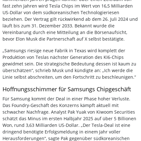
fast zehn Jahren wird Tesla Chips im Wert von 16,5 Milliarden
US-Dollar von dem südkoreanischen Technologieriesen
beziehen. Der Vertrag gilt rückwirkend ab dem 26. Juli 2024 und
läuft bis zum 31. Dezember 2033. Bekannt wurde die
Vereinbarung durch eine Mitteilung an die Börsenaufsicht,
bevor Elon Musk die Partnerschaft auf X selbst bestätigte.
„Samsungs riesige neue Fabrik in Texas wird komplett der
Produktion von Teslas nächster Generation des KI6-Chips
gewidmet sein. Die strategische Bedeutung dessen ist kaum zu
überschätzen“, schrieb Musk und kündigte an: „Ich werde die
Linie selbst abschreiten, um den Fortschritt zu beschleunigen.“
Hoffnungsschimmer für Samsungs Chipgeschäft
Für Samsung kommt der Deal in einer Phase hoher Verluste.
Das Foundry-Geschäft des Konzerns kämpft aktuell mit
schwacher Nachfrage. Analyst Pak Yuak von Kiwoom Securities
schätzt das Minus im ersten Halbjahr 2025 auf über 5 Billionen
Won, rund 3,63 Milliarden US-Dollar. „Der Tesla-Deal ist eine
dringend benötigte Erfolgsmeldung in einem Jahr voller
Herausforderungen“, sagte Pak gegenüber südkoreanischen