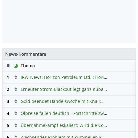
News-Kommentare
Pause
Thema
1
IRW-News: Horizon Petroleum Ltd. : Horizon Petroleum beginnt mit der Testförderung im Projekt Lachowice in Polen und schließt die Platzierung einer überzeichneten Wandelanleihe ab
2
Erneuter Strom-Blackout legt ganz Kuba lahm
Hauptdiskus
3
Gold beendet Handelswoche mit Knall: Barrick Mining – Ist diese Aktie wieder ein Kauf?
4
Ölpreise fallen deutlich - Fortschritte zwischen USA und Iran belasten
5
Übernahmekampf eskaliert: Wird die Commerzbank italienisch?
6
Wachsendes Problem mit kriminellen Kunden im Online-Handel