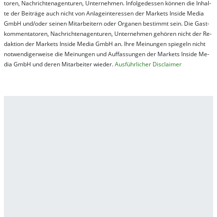
tor­en, Nach­richt­en­ag­en­tur­en, Un­ter­neh­men. In­fol­ge­des­sen kön­nen die In­hal­
te der Bei­trä­ge auch nicht von An­la­ge­in­te­res­sen der Mar­kets In­side Me­dia
GmbH und/oder sei­nen Mit­ar­bei­tern oder Or­ga­nen be­stim­mt sein. Die Gast­
kom­men­ta­tor­en, Nach­rich­ten­ag­en­tur­en, Un­ter­neh­men ge­hör­en nicht der Re­
dak­tion der Mar­kets In­side Me­dia GmbH an. Ihre Mei­nung­en spie­geln nicht
not­wen­di­ger­wei­se die Mei­nung­en und Auf­fas­sung­en der Mar­kets In­side Me­
dia GmbH und de­ren Mit­ar­bei­ter wie­der.
Aus­führ­lich­er Dis­clai­mer