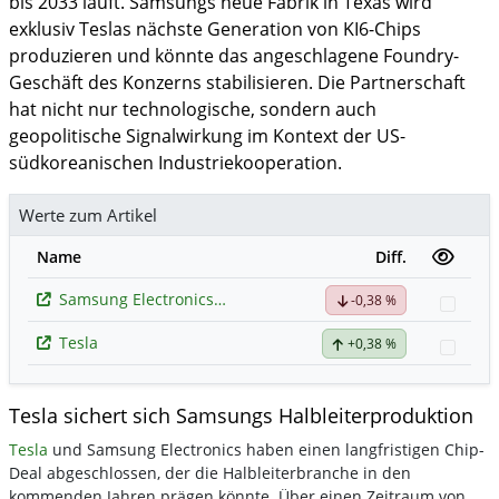
bis 2033 läuft. Samsungs neue Fabrik in Texas wird
exklusiv Teslas nächste Generation von KI6-Chips
produzieren und könnte das angeschlagene Foundry-
Geschäft des Konzerns stabilisieren. Die Partnerschaft
hat nicht nur technologische, sondern auch
geopolitische Signalwirkung im Kontext der US-
südkoreanischen Industriekooperation.
Werte zum Artikel
Name
Diff.
Samsung Electronics (Spons. GDR)
-0,38 %
Watc
Tesla
+0,38 %
Watc
Tesla sichert sich Samsungs Halbleiterproduktion
Tesla
und Samsung Electronics haben einen langfristigen Chip-
Deal abgeschlossen, der die Halbleiterbranche in den
kommenden Jahren prägen könnte. Über einen Zeitraum von