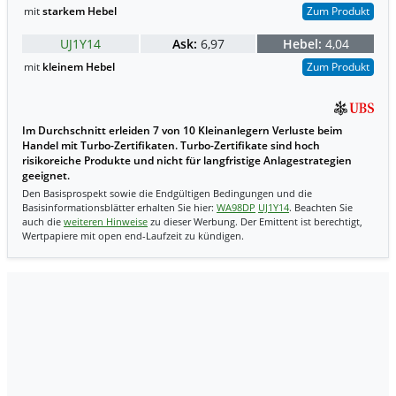
mit
starkem Hebel
Zum Produkt
UJ1Y14
Ask:
6,97
Hebel:
4,04
mit
kleinem Hebel
Zum Produkt
Im Durchschnitt erleiden 7 von 10 Kleinanlegern Verluste beim
Handel mit Turbo-Zertifikaten. Turbo-Zertifikate sind hoch
risikoreiche Produkte und nicht für langfristige Anlagestrategien
geeignet.
Den Basisprospekt sowie die Endgültigen Bedingungen und die
Basisinformationsblätter erhalten Sie hier:
WA98DP
UJ1Y14
. Beachten Sie
auch die
weiteren Hinweise
zu dieser Werbung. Der Emittent ist berechtigt,
Wertpapiere mit open end-Laufzeit zu kündigen.