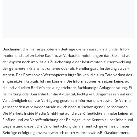
Dis­clai­mer:
Die hier an­ge­bo­te­nen Bei­trä­ge die­nen aus­schließ­lich der In­for­
ma­t­ion und stel­len kei­ne Kauf- bzw. Ver­kaufs­em­pfeh­lung­en dar. Sie sind we­
der ex­pli­zit noch im­pli­zit als Zu­sich­er­ung ei­ner be­stim­mt­en Kurs­ent­wick­lung
der ge­nan­nt­en Fi­nanz­in­stru­men­te oder als Handl­ungs­auf­for­der­ung zu ver­
steh­en. Der Er­werb von Wert­pa­pier­en birgt Ri­si­ken, die zum To­tal­ver­lust des
ein­ge­setz­ten Ka­pi­tals füh­ren kön­nen. Die In­for­ma­tion­en er­setz­en kei­ne, auf
die in­di­vi­du­el­len Be­dür­fnis­se aus­ge­rich­te­te, fach­kun­di­ge An­la­ge­be­ra­tung. Ei­
ne Haf­tung oder Ga­ran­tie für die Ak­tu­ali­tät, Rich­tig­keit, An­ge­mes­sen­heit und
Vol­lständ­ig­keit der zur Ver­fü­gung ge­stel­lt­en In­for­ma­tion­en so­wie für Ver­mö­
gens­schä­den wird we­der aus­drück­lich noch stil­lschwei­gend über­nom­men.
Die Mar­kets In­side Me­dia GmbH hat auf die ver­öf­fent­lich­ten In­hal­te kei­ner­lei
Ein­fluss und vor Ver­öf­fent­lich­ung der Bei­trä­ge kei­ne Ken­nt­nis über In­halt und
Ge­gen­stand die­ser. Die Ver­öf­fent­lich­ung der na­ment­lich ge­kenn­zeich­net­en
Bei­trä­ge er­folgt ei­gen­ver­ant­wort­lich durch Au­tor­en wie z.B. Gast­kom­men­ta­