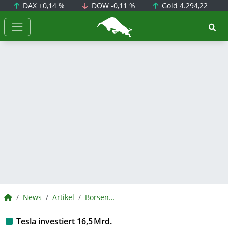
DAX
+0,14 %
DOW
-0,11 %
Gold
4.294,22
BörsenNEWS.de
BörsenNEWS.de
News
Artikel
BörsenNEWS.de
Tesla investiert 16,5 Mrd.