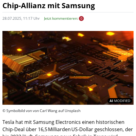
Chip-Allianz mit Samsung
28.07.2025, 11:17 Uhr
Jetzt kommentieren:
0
In
AI
MODIFIED
© Symbolbild von von Carl Wang auf Unsplash
Tesla hat mit Samsung Electronics einen historischen
Chip-Deal über 16,5 Milliarden US-Dollar geschlossen, der