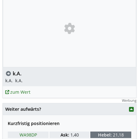
k.A.
k.A.
k.A.
zum Wert
Werbung
Weiter aufwärts?
Kurzfristig positionieren
WA98DP
Ask:
1,40
Hebel:
21,18