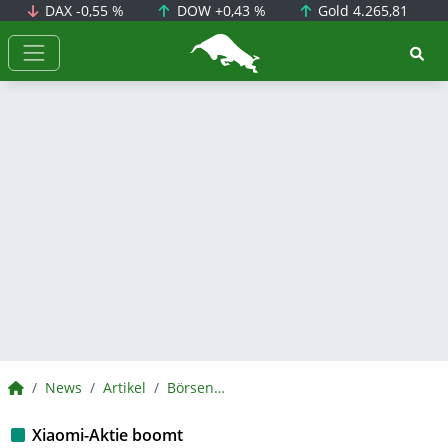
DAX
-0,55 %
DOW
+0,43 %
Gold
4.265,81
BörsenNEWS.de
BörsenNEWS.de
News
Artikel
BörsenNEWS.de
Xiaomi-Aktie boomt