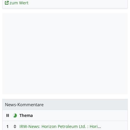
zum Wert
News-Kommentare
Pause
Thema
1
IRW-News: Horizon Petroleum Ltd. : Horizon Petroleum beginnt mit der Testförderung im Projekt Lachowice in Polen und schließt die Platzierung einer überzeichneten Wandelanleihe ab