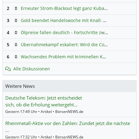
2
Erneuter Strom-Blackout legt ganz Kuba lahm
Hauptdiskus
3
Gold beendet Handelswoche mit Knall: Barrick Mining – Ist diese Aktie wieder ein Kauf?
4
Ölpreise fallen deutlich - Fortschritte zwischen USA und Iran belasten
5
Übernahmekampf eskaliert: Wird die Commerzbank italienisch?
6
Wachsendes Problem mit kriminellen Kunden im Online-Handel
Alle Diskussionen
Weitere News
Deutsche Telekom: Jetzt entscheidet
sich, ob die Erholung weitergeht…
Gestern 17:49 Uhr • Artikel • BörsenNEWS.de
Rheinmetall-Aktie vor den Zahlen: Zündet jetzt die nächste
…
Gestern 17:32 Uhr • Artikel • BörsenNEWS.de