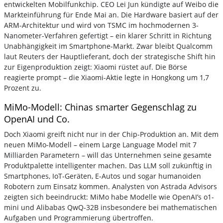
entwickelten Mobilfunkchip. CEO Lei Jun kündigte auf Weibo die
Markteinführung für Ende Mai an. Die Hardware basiert auf der
ARM-Architektur und wird von TSMC im hochmodernen 3-
Nanometer-Verfahren gefertigt – ein klarer Schritt in Richtung
Unabhängigkeit im Smartphone-Markt. Zwar bleibt Qualcomm
laut Reuters der Hauptlieferant, doch der strategische Shift hin
zur Eigenproduktion zeigt: Xiaomi rüstet auf. Die Börse
reagierte prompt – die Xiaomi-Aktie legte in Hongkong um 1,7
Prozent zu.
MiMo-Modell: Chinas smarter Gegenschlag zu
OpenAI und Co.
Doch Xiaomi greift nicht nur in der Chip-Produktion an. Mit dem
neuen MiMo-Modell – einem Large Language Model mit 7
Milliarden Parametern – will das Unternehmen seine gesamte
Produktpalette intelligenter machen. Das LLM soll zukünftig in
Smartphones, IoT-Geräten, E-Autos und sogar humanoiden
Robotern zum Einsatz kommen. Analysten von Astrada Advisors
zeigten sich beeindruckt: MiMo habe Modelle wie OpenAI’s o1-
mini und Alibabas QwQ-32B insbesondere bei mathematischen
Aufgaben und Programmierung übertroffen.