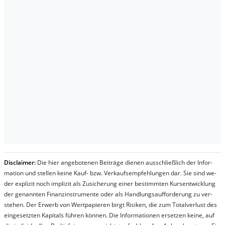
Dis­clai­mer:
Die hier an­ge­bo­te­nen Bei­trä­ge die­nen aus­schließ­lich der In­for­
ma­t­ion und stel­len kei­ne Kauf- bzw. Ver­kaufs­em­pfeh­lung­en dar. Sie sind we­
der ex­pli­zit noch im­pli­zit als Zu­sich­er­ung ei­ner be­stim­mt­en Kurs­ent­wick­lung
der ge­nan­nt­en Fi­nanz­in­stru­men­te oder als Handl­ungs­auf­for­der­ung zu ver­
steh­en. Der Er­werb von Wert­pa­pier­en birgt Ri­si­ken, die zum To­tal­ver­lust des
ein­ge­setz­ten Ka­pi­tals füh­ren kön­nen. Die In­for­ma­tion­en er­setz­en kei­ne, auf