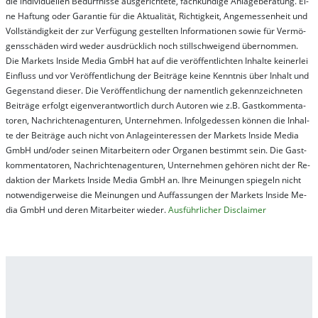
die in­di­vi­du­el­len Be­dür­fnis­se aus­ge­rich­te­te, fach­kun­di­ge An­la­ge­be­ra­tung. Ei­
ne Haf­tung oder Ga­ran­tie für die Ak­tu­ali­tät, Rich­tig­keit, An­ge­mes­sen­heit und
Vol­lständ­ig­keit der zur Ver­fü­gung ge­stel­lt­en In­for­ma­tion­en so­wie für Ver­mö­
gens­schä­den wird we­der aus­drück­lich noch stil­lschwei­gend über­nom­men.
Die Mar­kets In­side Me­dia GmbH hat auf die ver­öf­fent­lich­ten In­hal­te kei­ner­lei
Ein­fluss und vor Ver­öf­fent­lich­ung der Bei­trä­ge kei­ne Ken­nt­nis über In­halt und
Ge­gen­stand die­ser. Die Ver­öf­fent­lich­ung der na­ment­lich ge­kenn­zeich­net­en
Bei­trä­ge er­folgt ei­gen­ver­ant­wort­lich durch Au­tor­en wie z.B. Gast­kom­men­ta­
tor­en, Nach­richt­en­ag­en­tur­en, Un­ter­neh­men. In­fol­ge­des­sen kön­nen die In­hal­
te der Bei­trä­ge auch nicht von An­la­ge­in­te­res­sen der Mar­kets In­side Me­dia
GmbH und/oder sei­nen Mit­ar­bei­tern oder Or­ga­nen be­stim­mt sein. Die Gast­
kom­men­ta­tor­en, Nach­rich­ten­ag­en­tur­en, Un­ter­neh­men ge­hör­en nicht der Re­
dak­tion der Mar­kets In­side Me­dia GmbH an. Ihre Mei­nung­en spie­geln nicht
not­wen­di­ger­wei­se die Mei­nung­en und Auf­fas­sung­en der Mar­kets In­side Me­
dia GmbH und de­ren Mit­ar­bei­ter wie­der.
Aus­führ­lich­er Dis­clai­mer