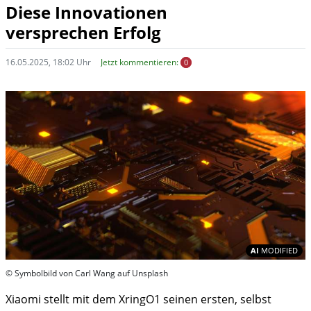
Diese Innovationen
versprechen Erfolg
16.05.2025, 18:02 Uhr
Jetzt kommentieren:
0
In
AI
MODIFIED
© Symbolbild von Carl Wang auf Unsplash
Xiaomi stellt mit dem XringO1 seinen ersten, selbst