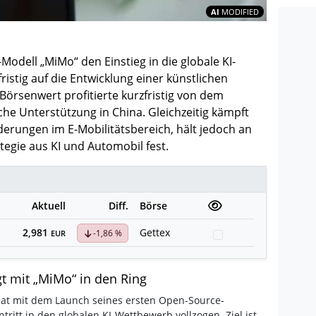
Inhalte teil
AI
MODIFIED
odell „MiMo“ den Einstieg in die globale KI-
ristig auf die Entwicklung einer künstlichen
 Börsenwert profitierte kurzfristig von dem
che Unterstützung in China. Gleichzeitig kämpft
rungen im E-Mobilitätsbereich, hält jedoch an
tegie aus KI und Automobil fest.
Aktuell
Diff.
Börse
2,981
Gettex
-1,86 %
Watchlist
EUR
gt mit „MiMo“ in den Ring
at mit dem Launch seines ersten Open-Source-
tritt in den globalen KI-Wettbewerb vollzogen. Ziel ist