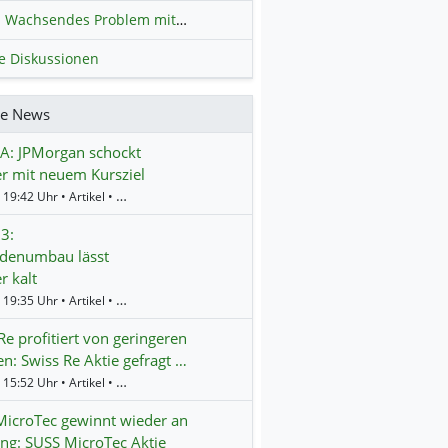
Wachsendes Problem mit kriminellen Kunden im Online-Handel
H
le Diskussionen
re News
A: JPMorgan schockt
r mit neuem Kursziel
Gestern 19:42 Uhr • Artikel • BörsenNEWS.de
3:
rdenumbau lässt
r kalt
Gestern 19:35 Uhr • Artikel • BörsenNEWS.de
Re profitiert von geringeren
n: Swiss Re Aktie gefragt …
Gestern 15:52 Uhr • Artikel • BörsenNEWS.de
icroTec gewinnt wieder an
g: SUSS MicroTec Aktie