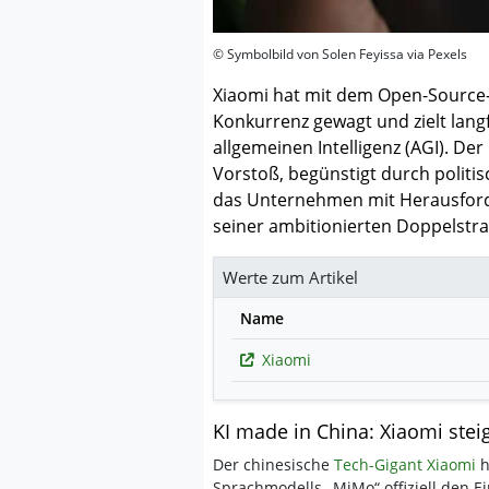
© Symbolbild von Solen Feyissa via Pexels
Xiaomi hat mit dem Open-Source-M
Konkurrenz gewagt und zielt langf
allgemeinen Intelligenz (AGI). Der
Vorstoß, begünstigt durch politis
das Unternehmen mit Herausforde
seiner ambitionierten Doppelstra
Werte zum Artikel
Name
Xiaomi
KI made in China: Xiaomi stei
Der chinesische
Tech-Gigant Xiaomi
h
Sprachmodells „MiMo“ offiziell den Ein