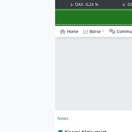
DAX
-0,24 %
D
Home
Börse
Commun
News