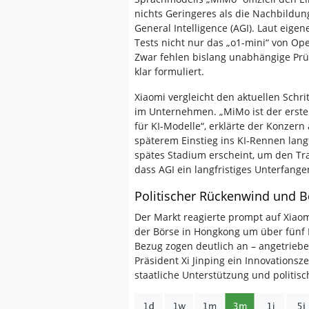
nichts Geringeres als die Nachbildung
General Intelligence (AGI). Laut eig
Tests nicht nur das „o1-mini“ von Op
Zwar fehlen bislang unabhängige Prü
klar formuliert.
Xiaomi vergleicht den aktuellen Schr
im Unternehmen. „MiMo ist der erst
für KI-Modelle“, erklärte der Konzer
späterem Einstieg ins KI-Rennen langfr
spätes Stadium erscheint, um den Tr
dass AGI ein langfristiges Unterfangen
Politischer Rückenwind und Bö
Der Markt reagierte prompt auf Xiaom
der Börse in Hongkong um über fünf P
Bezug zogen deutlich an – angetriebe
Präsident Xi Jinping ein Innovationsze
staatliche Unterstützung und politisc