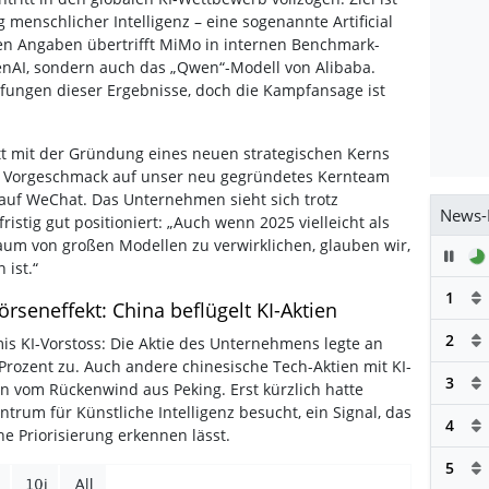
 menschlicher Intelligenz – eine sogenannte Artificial
enen Angaben übertrifft MiMo in internen Benchmark-
enAI, sondern auch das „Qwen“-Modell von Alibaba.
fungen dieser Ergebnisse, doch die Kampfansage ist
itt mit der Gründung eines neuen strategischen Kerns
e Vorgeschmack auf unser neu gegründetes Kernteam
n auf WeChat. Das Unternehmen sieht sich trotz
News-
istig gut positioniert: „Auch wenn 2025 vielleicht als
aum von großen Modellen zu verwirklichen, glauben wir,
Pau
 ist.“
1
rseneffekt: China beflügelt KI-Aktien
2
is KI-Vorstoss: Die Aktie des Unternehmens legte an
rozent zu. Auch andere chinesische Tech-Aktien mit KI-
3
n vom Rückenwind aus Peking. Erst kürzlich hatte
ntrum für Künstliche Intelligenz besucht, ein Signal, das
4
he Priorisierung erkennen lässt.
5