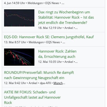
4. Jun 14:59 Uhr • Meldungen • EQS News •
Hannover Rueck
Dax ringt zu Wochenbeginn um
Stabilität: Hannover Rück – Ist das
jetzt endlich die Trendwende?
18. Mai 12:19 Uhr • Artikel • BörsenNEWS.de •
Hann
EQS-DD: Hannover Rück SE: Clemens Jungsthöfel, Kauf
13. Mai 8:57 Uhr • Meldungen • EQS News •
Hannover Rueck
Hannover Rück: Zahlen
da, Ernüchterung auch
12. Mai 10:35 Uhr • Artikel • BörsenNEWS.de •
Hann
ROUNDUP/Preisverfall: Munich Re dampft
nach Gewinnsprung Neugeschäft ein
12. Mai 9:42 Uhr • Artikel • dpa-AFX •
Münchener Rück
,
Hannover Rueck
AKTIE IM FOKUS: Schaden- und
Unfallgeschäft lastet auf Hannover
Rück