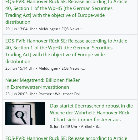
EQS-PVR: Hannover Rück SE: Release according to Article
40, Section 1 of the WpHG [the German Securities
Trading Act] with the objective of Europe-wide
distribution
29. Jun 13:04 Uhr • Meldungen • EQS News •
Hannover Rueck
EQS-PVR: Hannover Rück SE: Release according to Article
40, Section 1 of the WpHG [the German Securities
Trading Act] with the objective of Europe-wide
distribution
25. Jun 15:14 Uhr • Meldungen • EQS News •
Hannover Rueck
Neuer Megatrend: Billionen fließen
in Extremwetter-Investitionen
23. Jun 20:03 Uhr • Partner • Wallstreet Online •
RWE
,
Siemens
,
Münchener Rü
Dax startet überraschend robust in die
Woche der Wahrheit: Hannover Rück
– Chart sieht immer finsterer aus
8. Jun 13:49 Uhr • Artikel • BörsenNEWS.de •
Hannov
EQS-PVR: Hannover Rück SE: Release according to Article