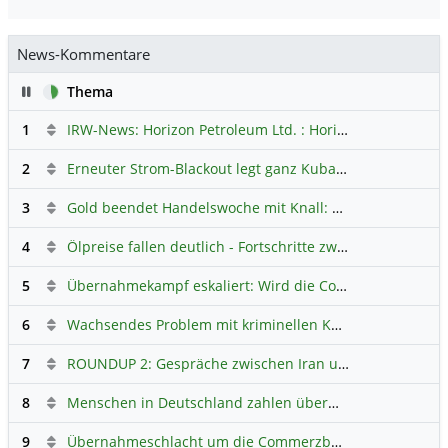
News-Kommentare
Pause
Thema
1
IRW-News: Horizon Petroleum Ltd. : Horizon Petroleum beginnt mit der Testförderung im Projekt Lachowice in Polen und schließt die Platzierung einer überzeichneten Wandelanleihe ab
2
Erneuter Strom-Blackout legt ganz Kuba lahm
Hauptdiskus
3
Gold beendet Handelswoche mit Knall: Barrick Mining – Ist diese Aktie wieder ein Kauf?
4
Ölpreise fallen deutlich - Fortschritte zwischen USA und Iran belasten
5
Übernahmekampf eskaliert: Wird die Commerzbank italienisch?
6
Wachsendes Problem mit kriminellen Kunden im Online-Handel
7
ROUNDUP 2: Gespräche zwischen Iran und USA starten - Vance optimistisch
8
Menschen in Deutschland zahlen überwiegend ohne Bargeld
9
Übernahmeschlacht um die Commerzbank: UniCredit droht dem Frankfurter Vorstand mit Rauswurf