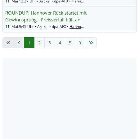
11. Mai 13:37 Uhr • Artikel • dpa-AFX •
Hannover Rueck
ROUNDUP: Hannover Rück startet mit
Gewinnsprung - Preisverfall hält an
11. Mai 9:45 Uhr • Artikel • dpa-AFX •
Hannover Rueck
,
Talanx
1
2
3
4
5