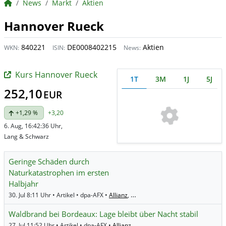
BörsenNEWS.de
News
Markt
Aktien
Hannover Rueck
840221
DE0008402215
Aktien
WKN:
ISIN:
News:
Kurs Hannover Rueck
1T
3M
1J
5J
252,10
EUR
+1,29 %
+3,20
6. Aug, 16:42:36 Uhr,
Lang & Schwarz
Geringe Schäden durch
Naturkatastrophen im ersten
Halbjahr
30. Jul 8:11 Uhr • Artikel • dpa-AFX •
Allianz
,
Münchener Rück
,
AXA
,
Hannover 
Waldbrand bei Bordeaux: Lage bleibt über Nacht stabil
27. Jul 11:52 Uhr • Artikel • dpa-AFX •
Allianz
,
Münchener Rück
,
AXA
,
Hannover