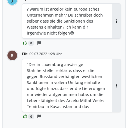
? warum ist arcelor kein europäisches
Unternehmen mehr? Du schreibst doch
selber dass sie die Sanktionen des
Antwor
Westens einhalten? ich kann dir
irgendwie nicht folgen😅
0
Elle
,
09.07.2022 1:28 Uhr
E
"Der in Luxemburg ansässige
Stahlhersteller erklärte, dass er die
gegen Russland verhängten westlichen
Sanktionen in vollem Umfang einhalte
und fügte hinzu, dass er die Lieferungen
Antwor
nur wieder aufgenommen habe, um die
Lebensfähigkeit des ArcelorMittal-Werks
Temirtau in Kasachstan und das
Einkommen seiner 35.000 Beschäftigten
0
zu schützen." Entweder es gibt nach
Russland eine Sanktionssperre oder