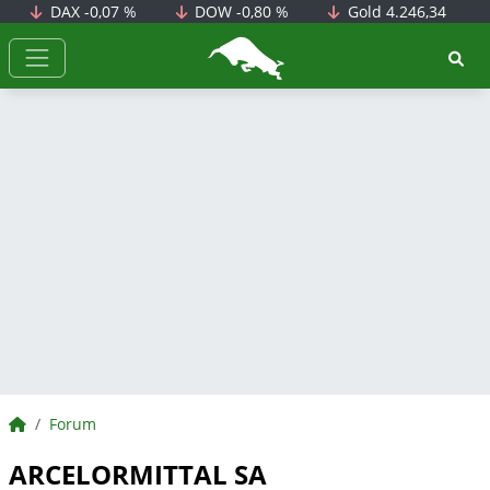
DAX
-0,07 %
DOW
-0,80 %
Gold
4.246,34
BörsenNEWS.de
BörsenNEWS.de
Forum
ARCELORMITTAL SA