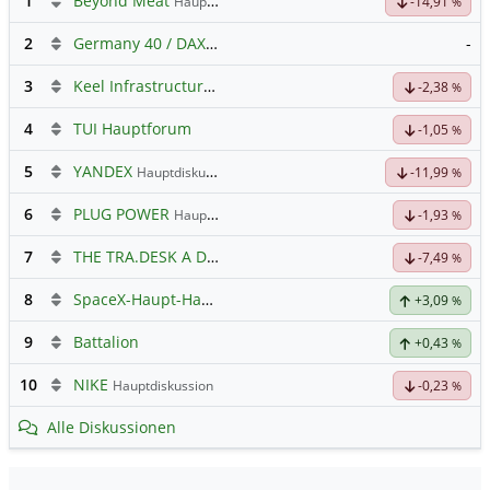
1
Beyond Meat
Hauptdiskussion
-14,91
%
2
Germany 40 / DAX Prognose
-
3
Keel Infrastructure Corporation
Hauptdiskussion
-2,38
%
4
TUI Hauptforum
-1,05
%
5
YANDEX
Hauptdiskussion
-11,99
%
6
PLUG POWER
Hauptdiskussion
-1,93
%
7
THE TRA.DESK A DL-,000001
Hauptdiskussion
-7,49
%
8
SpaceX-Haupt-Hauptforum
+3,09
%
9
Battalion
+0,43
%
10
NIKE
Hauptdiskussion
-0,23
%
Alle Diskussionen