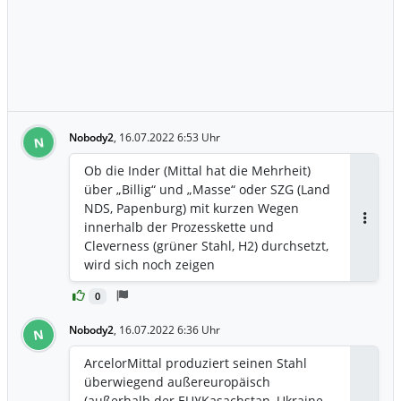
Nobody2
,
16.07.2022 6:53 Uhr
N
Ob die Inder (Mittal hat die Mehrheit)
über „Billig“ und „Masse“ oder SZG (Land
NDS, Papenburg) mit kurzen Wegen
innerhalb der Prozesskette und
Antwor
Cleverness (grüner Stahl, H2) durchsetzt,
wird sich noch zeigen
0
Nobody2
,
16.07.2022 6:36 Uhr
N
ArcelorMittal produziert seinen Stahl
überwiegend außereuropäisch
(außerhalb der EU)(Kasachstan, Ukraine