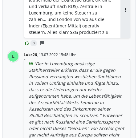
und verkauft nach RUS), Zentrale in
Luxemburg, um keine Steuern zu
Antwor
zahlen… und London von wo aus die
Inder (Eigentümer Mittal) operativ
steuern. Alles Klar? SZG produziert z.B.
zu 100% den Stahl in D, in… Salzgitter.
0
Die Lieferkette vieler Industrien beginnt
mit hier in D produzierten Stahl.
Luke26
,
13.07.2022 15:48 Uhr
L
Ausnahmsweise mal nicht in China,
"Der in Luxemburg ansässige
Indien (ArcelorMittal), Kasachstan oder
Stahlhersteller erklärte, dass er die gegen
gar in der Ukraine! Das Werk in
Russland verhängten westlichen Sanktionen
„Eisenhüttenstadt“ ist ein „Feigenblatt“,
in vollem Umfang einhalte und fügte hinzu,
das
dass er die Lieferungen nur wieder
aufgenommen habe, um die Lebensfähigkeit
des ArcelorMittal-Werks Temirtau in
Kasachstan und das Einkommen seiner
35.000 Beschäftigten zu schützen." Entweder
es gibt nach Russland eine Sanktionssperre
oder nicht! Dieses "Gebaren" von Arcelor geht
gar nicht! Aufträge aus Europa sollten nicht