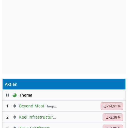
Aktien
Pause
Thema
1
Beyond Meat
Hauptdiskussion
-14,91
%
2
Keel Infrastructure Corporation
Hauptdiskussion
-2,38
%