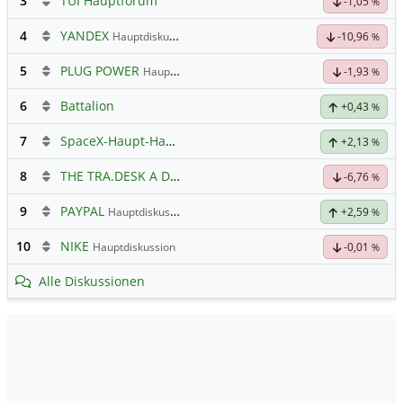
3
TUI Hauptforum
-1,05
%
4
YANDEX
Hauptdiskussion
-10,96
%
5
PLUG POWER
Hauptdiskussion
-1,93
%
6
Battalion
+0,43
%
7
SpaceX-Haupt-Hauptforum
+2,13
%
8
THE TRA.DESK A DL-,000001
Hauptdiskussion
-6,76
%
9
PAYPAL
Hauptdiskussion
+2,59
%
10
NIKE
Hauptdiskussion
-0,01
%
Alle Diskussionen