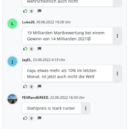
wahrscheinlich auch nicht
Antwor
0
Luke26
,
30.06.2022 19:28 Uhr
L
19 Milliarden Martbewertung bei einem
Gewinn von 14 Milliarden 2021🤣
Antwor
0
JayEL
,
23.06.2022 4:19 Uhr
J
naja, etwas mehr als 10% im letzten
Monat. Ist jetzt auch nicht die Welt
Antwor
0
FEARandGREED
,
22.06.2022 16:59 Uhr
Stahlpreis is stark runter
Antworten
0