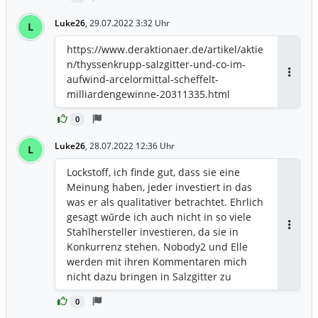
Luke26
,
29.07.2022 3:32 Uhr
L
https://www.deraktionaer.de/artikel/aktie
n/thyssenkrupp-salzgitter-und-co-im-
aufwind-arcelormittal-scheffelt-
Antwor
milliardengewinne-20311335.html
0
Luke26
,
28.07.2022 12:36 Uhr
L
Lockstoff, ich finde gut, dass sie eine
Meinung haben, jeder investiert in das
was er als qualitativer betrachtet. Ehrlich
gesagt wűrde ich auch nicht in so viele
Stahlhersteller investieren, da sie in
Antwor
Konkurrenz stehen. Nobody2 und Elle
werden mit ihren Kommentaren mich
nicht dazu bringen in Salzgitter zu
investieren, genauso wenig meine
0
Anteile in Arcelor zu verkaufen👌