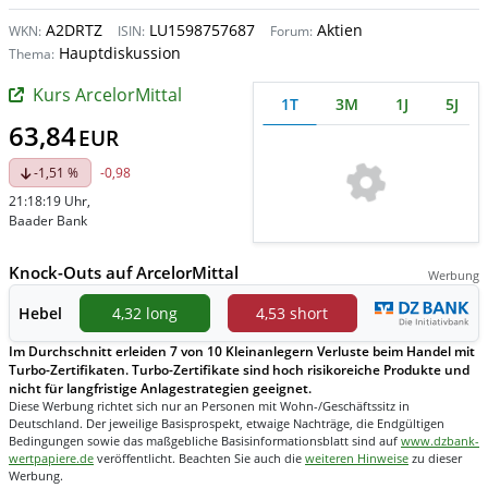
A2DRTZ
LU1598757687
Aktien
WKN:
ISIN:
Forum:
Hauptdiskussion
Thema:
Kurs ArcelorMittal
1T
3M
1J
5J
63,84
EUR
-1,51 %
-0,98
21:18:19 Uhr
,
Baader Bank
Knock-Outs auf ArcelorMittal
Werbung
Hebel
4,32 long
4,53 short
Im Durchschnitt erleiden 7 von 10 Kleinanlegern Verluste beim Handel mit
Turbo-Zertifikaten. Turbo-Zertifikate sind hoch risikoreiche Produkte und
nicht für langfristige Anlagestrategien geeignet.
Diese Werbung richtet sich nur an Personen mit Wohn-/Geschäftssitz in
Deutschland. Der jeweilige Basisprospekt, etwaige Nachträge, die Endgültigen
Bedingungen sowie das maßgebliche Basisinformationsblatt sind auf
www.dzbank-
wertpapiere.de
veröffentlicht. Beachten Sie auch die
weiteren Hinweise
zu dieser
Werbung.