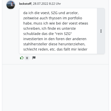
lockstoff
,
28.07.2022 8:22 Uhr
da ich die voest, SZG und arcelor,
zeitweise auch thyssen im portfolio
habe, muss ich wie bei der voest etwas
schreiben, ich finde es unterste
schublade das die "rein SZG"
Antwor
investierten in den foren der anderen
stahlhersteller diese herunterziehen,
schlecht reden, etc. das fällt mir leider
auf, welche forumsteilnehmer das sind
0
ist ja leicht zu erkennen und ich finde
das echt ne miese nummer,