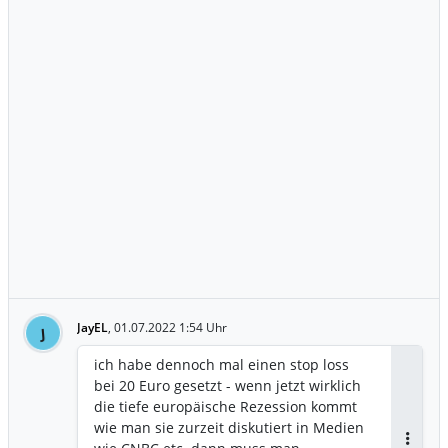
nicht! Dieses "Gebaren" von Arcelor geht
gar nicht! Aufträge aus Europa sollten
nicht mehr an dieses Unternehmen
vergeben werden! Es gibt genug
Interessenten, die einspringen möchten
(ThyssenKrupp, Voestalpine, SZG, ...) (Die
Arcelor will lieber Russlands Rüstung
stützen!) (Arcelor ist nun in meinen
Augen kein Europäisches Unternehmen
mehr und sollte geächtet werden)
JayEL
,
01.07.2022 1:54 Uhr
J
ich habe dennoch mal einen stop loss
bei 20 Euro gesetzt - wenn jetzt wirklich
die tiefe europäische Rezession kommt
wie man sie zurzeit diskutiert in Medien