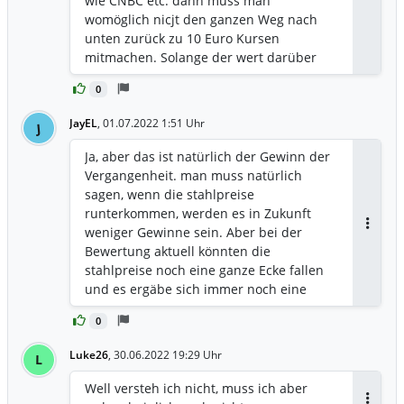
wie CNBC etc. dann muss man
Antwor
womöglich nicjt den ganzen Weg nach
unten zurück zu 10 Euro Kursen
mitmachen. Solange der wert darüber
notiert werd ich aber dabeibleiben und
0
mich über dividenden und
aktienrückkäufe freuen…
JayEL
,
01.07.2022 1:51 Uhr
J
Ja, aber das ist natürlich der Gewinn der
Vergangenheit. man muss natürlich
sagen, wenn die stahlpreise
runterkommen, werden es in Zukunft
weniger Gewinne sein. Aber bei der
Antwor
Bewertung aktuell könnten die
stahlpreise noch eine ganze Ecke fallen
und es ergäbe sich immer noch eine
attraktive zu erwartende Rendite🤷🏻‍♂️
0
Luke26
,
30.06.2022 19:29 Uhr
L
Well versteh ich nicht, muss ich aber