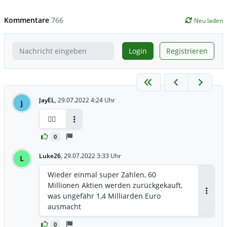
Kommentare
766
Neu laden
Login
Registrieren
JayEL
,
29.07.2022 4:24 Uhr
J
👍🏼
Antworten
0
Luke26
,
29.07.2022 3:33 Uhr
L
Wieder einmal super Zahlen, 60
Millionen Aktien werden zurückgekauft,
was ungefähr 1,4 Milliarden Euro
Antwor
ausmacht
0