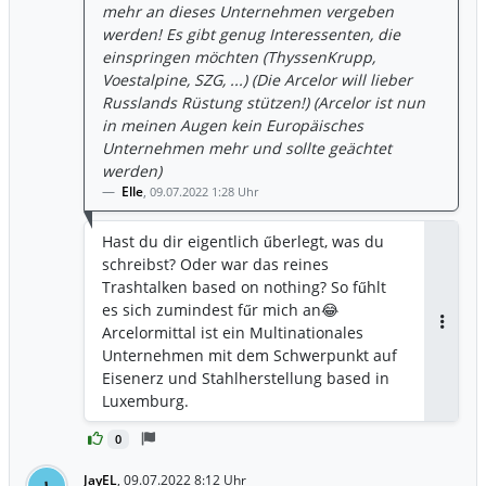
mehr an dieses Unternehmen vergeben
werden! Es gibt genug Interessenten, die
einspringen möchten (ThyssenKrupp,
Voestalpine, SZG, ...) (Die Arcelor will lieber
Russlands Rüstung stützen!) (Arcelor ist nun
in meinen Augen kein Europäisches
Unternehmen mehr und sollte geächtet
werden)
Elle
,
09.07.2022 1:28 Uhr
Hast du dir eigentlich űberlegt, was du
schreibst? Oder war das reines
Trashtalken based on nothing? So fűhlt
es sich zumindest fűr mich an😂
Arcelormittal ist ein Multinationales
Antwor
Unternehmen mit dem Schwerpunkt auf
Eisenerz und Stahlherstellung based in
Luxemburg.
0
JayEL
,
09.07.2022 8:12 Uhr
J