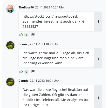
TheBoss96
,
22.11.2023 10:24 Uhr
https://stock3.com/news/autodesk-
spannendes-investment-auch-dank-ki-
Antwor
13633527
0
Connie
,
22.11.2023 10:21 Uhr
Ich warte gerne mal 2, 3 Tage ab, bis sich
die Lage beruhigt und man eine klare
Antwor
Richtung erkennen kann.
0
Connie
,
22.11.2023 10:21 Uhr
Das war die erste (logische) Reaktion auf
die guten Zahlen. Oft gibt es dann mehr
Einblick im Telefoncall. Die Analysten tun
Antwor
ihr übriges dazu.