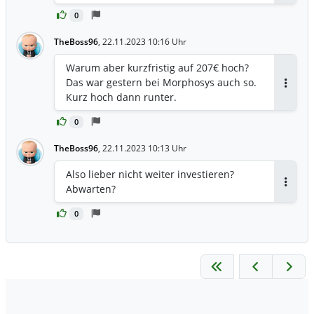
0
TheBoss96
,
22.11.2023 10:16 Uhr
Warum aber kurzfristig auf 207€ hoch?
Das war gestern bei Morphosys auch so.
Antwor
Kurz hoch dann runter.
0
TheBoss96
,
22.11.2023 10:13 Uhr
Also lieber nicht weiter investieren?
Abwarten?
Antwor
0