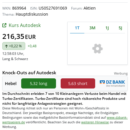
869964
US0527691069
Aktien
WKN:
ISIN:
Forum:
Hauptdiskussion
Thema:
Kurs Autodesk
1T
3M
1J
5J
216,35
EUR
+0,22 %
+0,48
12:58:03 Uhr
,
Lang & Schwarz
Knock-Outs auf Autodesk
Werbung
Hebel
5,32 long
5,63 short
Im Durchschnitt erleiden 7 von 10 Kleinanlegern Verluste beim Handel mit
Turbo-Zertifikaten. Turbo-Zertifikate sind hoch risikoreiche Produkte und
nicht für langfristige Anlagestrategien geeignet.
Diese Werbung richtet sich nur an Personen mit Wohn-/Geschäftssitz in
Deutschland. Der jeweilige Basisprospekt, etwaige Nachträge, die Endgültigen
Bedingungen sowie das maßgebliche Basisinformationsblatt sind auf
www.dzbank-
wertpapiere.de
veröffentlicht. Beachten Sie auch die
weiteren Hinweise
zu dieser
Werbung.