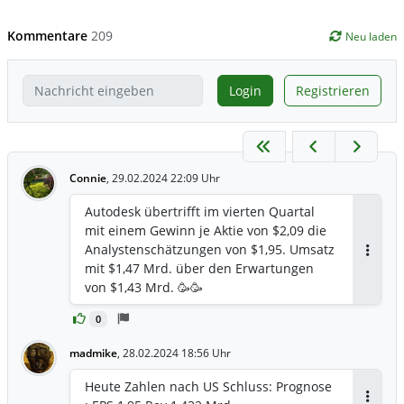
Kommentare
209
Neu laden
Login
Registrieren
Connie
,
29.02.2024 22:09 Uhr
Autodesk übertrifft im vierten Quartal
mit einem Gewinn je Aktie von $2,09 die
Analystenschätzungen von $1,95. Umsatz
Antwor
mit $1,47 Mrd. über den Erwartungen
von $1,43 Mrd. 🥳🥳
0
madmike
,
28.02.2024 18:56 Uhr
Heute Zahlen nach US Schluss: Prognose