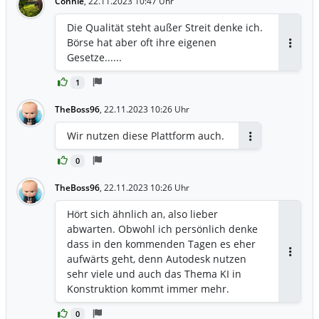
Connie
,
22.11.2023 10:47 Uhr
Die Qualität steht außer Streit denke ich.
Börse hat aber oft ihre eigenen
Antwor
Gesetze......
1
TheBoss96
,
22.11.2023 10:26 Uhr
Wir nutzen diese Plattform auch.
Antworten
0
TheBoss96
,
22.11.2023 10:26 Uhr
Hört sich ähnlich an, also lieber
abwarten. Obwohl ich persönlich denke
dass in den kommenden Tagen es eher
aufwärts geht, denn Autodesk nutzen
Antwor
sehr viele und auch das Thema KI in
Konstruktion kommt immer mehr.
0