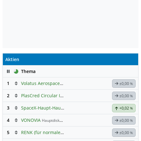
Aktien
Pause
Thema
1
Volatus Aerospace (Offener Austausch)
±0,00
%
2
PlasCred Circular Innovations
±0,00
%
3
SpaceX-Haupt-Hauptforum
+0,02
%
4
VONOVIA
Hauptdiskussion
±0,00
%
5
RENK (für normale, sachliche Kommunikation!)
±0,00
%