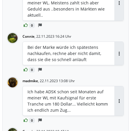
meiner WL. Meistens zahlt sich aber
Antwor
Geduld aus ..besonders in Märkten wie
aktuell..
0
Connie
,
22.11.2023 16:24 Uhr
Bei der Marke würde ich spätestens
nachkaufen, rechne aber nicht damit,
Antwor
dass sie die so schnell anläuft
0
madmike
,
22.11.2023 13:08 Uhr
Ich habe ADSK schon seit Monaten auf
meiner WL mit Kaufsignal für erste
Tranche um 180 Dollar... Vielleicht komm
Antwor
ich endlich zum Zug...
0