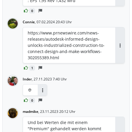
: EPS 1,95 Rev 1,432 Mrd
Antwor
0
Connie
,
07.02.2024 20:43 Uhr
https://www.prnewswire.com/news-
releases/autodesk-informed-design-
unlocks-industrialized-construction-to-
Antwor
connect-design-and-make-workflows-
302055389.html
1
Inder
,
27.11.2023 7:40 Uhr
👳
Antworten
0
madmike
,
23.11.2023 20:12 Uhr
Und bei Werten die mit einem
"Premium" gehandelt werden kommt