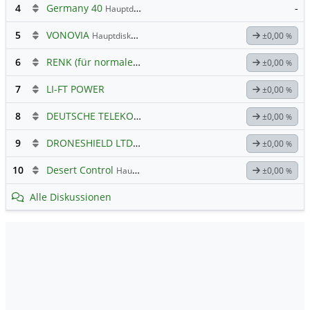
4
Germany 40
-
Hauptdiskussion
5
VONOVIA
Hauptdiskussion
±0,00
%
6
RENK (für normale, sachliche Kommunikation!)
±0,00
%
7
LI-FT POWER
±0,00
%
8
DEUTSCHE TELEKOM
Hauptdiskussion
±0,00
%
9
DRONESHIELD LTD
Hauptdiskussion
±0,00
%
10
Desert Control
Hauptdiskussion
±0,00
%
Alle Diskussionen