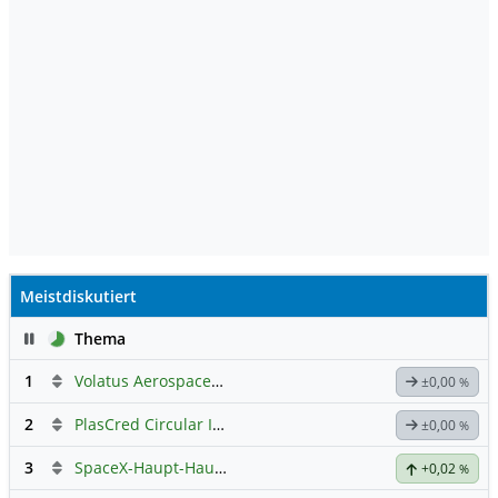
Meistdiskutiert
Pause
Thema
1
Volatus Aerospace (Offener Austausch)
±0,00
%
2
PlasCred Circular Innovations
±0,00
%
3
SpaceX-Haupt-Hauptforum
+0,02
%