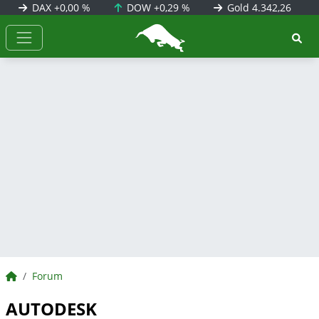
DAX
+0,00 %
DOW
+0,29 %
Gold
4.342,26
BörsenNEWS.de
BörsenNEWS.de
Forum
AUTODESK