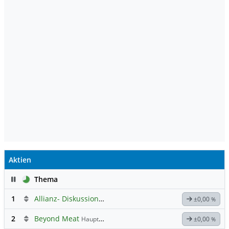
Aktien
Pause
Thema
1
Allianz- Diskussion mit derminator
±0,00
%
2
Beyond Meat
Hauptdiskussion
±0,00
%