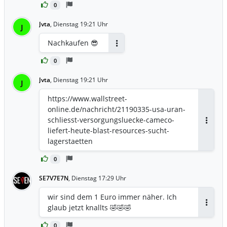
0
Jvta
,
Dienstag 19:21 Uhr
J
Nachkaufen 😎
Antworten
0
Jvta
,
Dienstag 19:21 Uhr
J
https://www.wallstreet-
online.de/nachricht/21190335-usa-uran-
schliesst-versorgungsluecke-cameco-
Antwor
liefert-heute-blast-resources-sucht-
lagerstaetten
0
SE7V7E7N
,
Dienstag 17:29 Uhr
wir sind dem 1 Euro immer näher. Ich
glaub jetzt knallts 🤣🤣🤣
Antwor
0