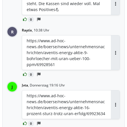
steht. Die Kassen sind wieder voll. Mal
Antwor
etwas Positives💪
0
Raytix
,
10:38 Uhr
R
https://www.ad-hoc-
news.de/boerse/news/unternehmensnac
hrichten/aventis-energy-aktie-9-
Antwor
bohrloecher-mit-uran-ueber-100-
ppm/69928561
0
Jvta
,
Donnerstag 19:16 Uhr
J
https://www.ad-hoc-
news.de/boerse/news/unternehmensnac
hrichten/aventis-energy-aktie-16-
Antwor
prozent-sturz-trotz-uran-erfolg/69923634
0