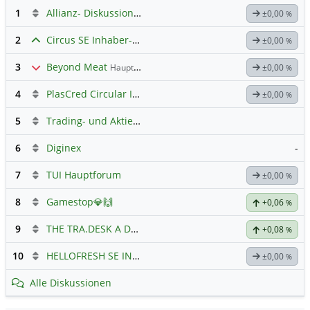
1
Allianz- Diskussion mit derminator
±0,00
%
2
Circus SE Inhaber-Akt
Hauptdiskussion
±0,00
%
3
Beyond Meat
Hauptdiskussion
±0,00
%
4
PlasCred Circular Innovations
±0,00
%
5
Trading- und Aktien-Chat
6
Diginex
-
7
TUI Hauptforum
±0,00
%
8
Gamestop💎🙌
+0,06
%
9
THE TRA.DESK A DL-,000001
Hauptdiskussion
+0,08
%
10
HELLOFRESH SE INH O.N.
Hauptdiskussion
±0,00
%
Alle Diskussionen