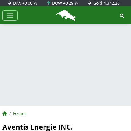
DAX
+0,00 %
DOW
+0,29 %
Gold
4.342,26
BörsenNEWS.de
BörsenNEWS.de
Forum
Aventis Energie INC.