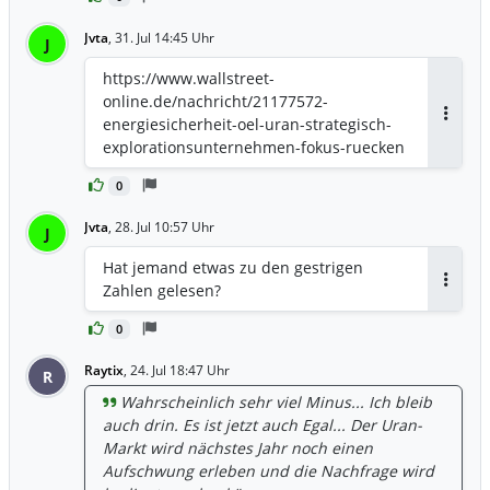
Jvta
,
31. Jul 14:45 Uhr
J
https://www.wallstreet-
online.de/nachricht/21177572-
energiesicherheit-oel-uran-strategisch-
Antwor
explorationsunternehmen-fokus-ruecken
0
Jvta
,
28. Jul 10:57 Uhr
J
Hat jemand etwas zu den gestrigen
Zahlen gelesen?
Antwor
0
Raytix
,
24. Jul 18:47 Uhr
R
Wahrscheinlich sehr viel Minus... Ich bleib
auch drin. Es ist jetzt auch Egal... Der Uran-
Markt wird nächstes Jahr noch einen
Aufschwung erleben und die Nachfrage wird