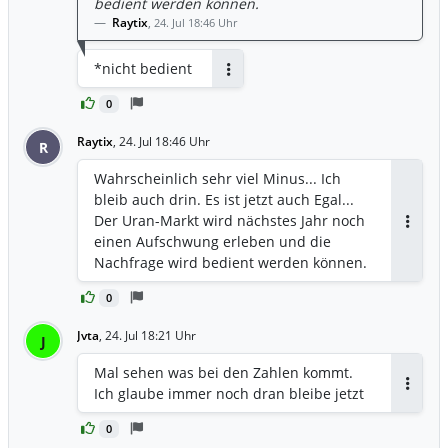
bedient werden können.
Raytix
,
24. Jul 18:46 Uhr
*nicht bedient
Antworten
0
Raytix
,
24. Jul 18:46 Uhr
R
Wahrscheinlich sehr viel Minus... Ich
bleib auch drin. Es ist jetzt auch Egal...
Der Uran-Markt wird nächstes Jahr noch
Antwor
einen Aufschwung erleben und die
Nachfrage wird bedient werden können.
0
Jvta
,
24. Jul 18:21 Uhr
J
Mal sehen was bei den Zahlen kommt.
Ich glaube immer noch dran bleibe jetzt
Antwor
0