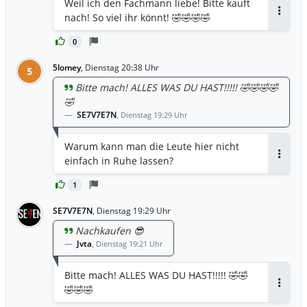
Weil ich den Fachmann liebe! Bitte kauft
nach! So viel ihr könnt! 🤣🤣🤣🤣
Antwor
0
5lomey
,
Dienstag 20:38 Uhr
5
Bitte mach! ALLES WAS DU HAST!!!!! 🤣🤣🤣🤣
🤣
SE7V7E7N
,
Dienstag 19:29 Uhr
Warum kann man die Leute hier nicht
einfach in Ruhe lassen?
Antwor
1
SE7V7E7N
,
Dienstag 19:29 Uhr
Nachkaufen 😎
Jvta
,
Dienstag 19:21 Uhr
Bitte mach! ALLES WAS DU HAST!!!!! 🤣🤣
🤣🤣🤣
Antwor