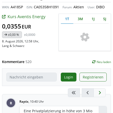
A418SP
CA05358H1091
Aktien
DIBO
WKN:
ISIN:
Forum:
User:
Kurs Aventis Energy
1T
3M
1J
5J
0,0355
EUR
±0,00 %
±0,0000
8. August 2026, 12:58 Uhr
,
Lang & Schwarz
Kommentare
520
Neu laden
Login
Registrieren
Raytix
,
10:40 Uhr
R
Eine Privatplatzierung in höhe von 3 Mio