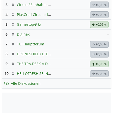
3
Circus SE Inhaber-Akt
Hauptdiskussion
±0,00
%
4
PlasCred Circular Innovations
±0,00
%
5
Gamestop💎🙌
+0,06
%
6
Diginex
-
7
TUI Hauptforum
±0,00
%
8
DRONESHIELD LTD
Hauptdiskussion
±0,00
%
9
THE TRA.DESK A DL-,000001
Hauptdiskussion
+0,08
%
10
HELLOFRESH SE INH O.N.
Hauptdiskussion
±0,00
%
Alle Diskussionen