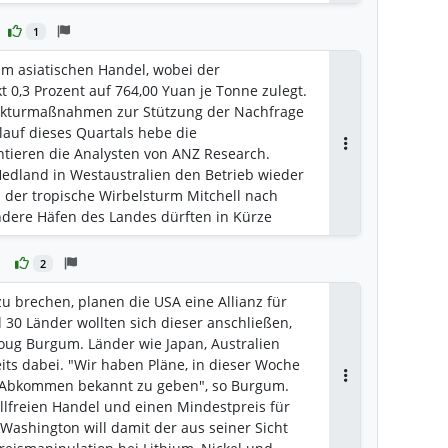
1
 im asiatischen Handel, wobei der
 0,3 Prozent auf 764,00 Yuan je Tonne zulegt.
nkturmaßnahmen zur Stützung der Nachfrage
lauf dieses Quartals hebe die
ieren die Analysten von ANZ Research.
Antworten
edland in Westaustralien den Betrieb wieder
er tropische Wirbelsturm Mitchell nach
dere Häfen des Landes dürften in Kürze
2
 brechen, planen die USA eine Allianz für
d 30 Länder wollten sich dieser anschließen,
oug Burgum. Länder wie Japan, Australien
its dabei. "Wir haben Pläne, in dieser Woche
r Abkommen bekannt zu geben", so Burgum.
Antworten
zollfreien Handel und einen Mindestpreis für
Washington will damit der aus seiner Sicht