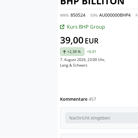
BHP BILLITON
850524
AU000000BHP4
WKN:
ISIN:
F
Kurs BHP Group
39,00
EUR
+2,38 %
+0,91
7. August 2026, 23:00 Uhr
,
Lang & Schwarz
Kommentare
457