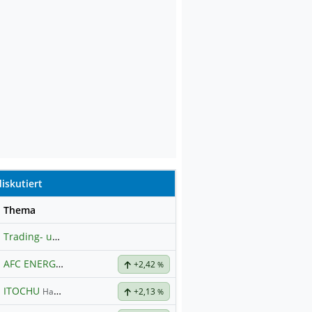
iskutiert
se
Thema
Trading- und Aktien-Chat
AFC ENERGY
Hauptdiskussion
+2,42
%
ITOCHU
Hauptdiskussion
+2,13
%