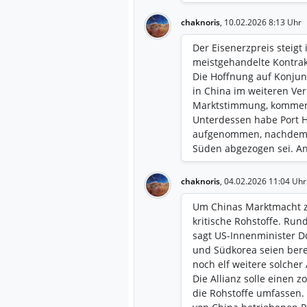
chaknoris
,
10.02.2026 8:13 Uhr
Der Eisenerzpreis steigt
meistgehandelte Kontrakt
Die Hoffnung auf Konju
in China im weiteren Ver
Marktstimmung, komment
Unterdessen habe Port H
aufgenommen, nachdem d
Süden abgezogen sei. An
folgen, fügt ANZ hinzu.
chaknoris
,
04.02.2026 11:04 Uhr
Um Chinas Marktmacht zu
kritische Rohstoffe. Run
sagt US-Innenminister D
und Südkorea seien bere
noch elf weitere solche
Die Allianz solle einen 
die Rohstoffe umfassen. 