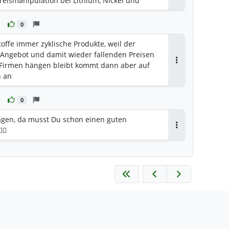
reismanipulation bei Lithium, Nickel und
irken. Diese Rohstoffe sind für die
utos, Hightech-Waffen und Elektronik von
0
ng.
offe immer zyklische Produkte, weil der
 Angebot und damit wieder fallenden Preisen
 Firmen hängen bleibt kommt dann aber auf
Antworten
n an
0
agen, da musst Du schon einen guten
♂️
Antworten