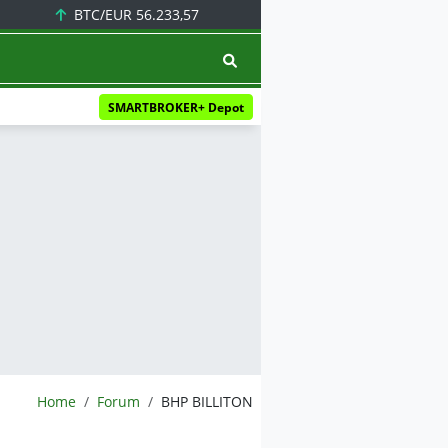
BTC/EUR
56.233,57
SMARTBROKER+ Depot
BörsenNEWS.de
Home
Forum
BHP BILLITON