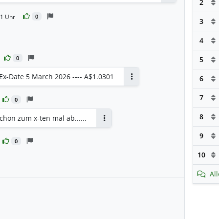
2
21 Uhr
0
3
4
0
5
Ex-Date 5 March 2026 ---- A$1.0301
6
Antworten
7
0
8
chon zum x-ten mal ab......
Antworten
9
0
10
en
Al