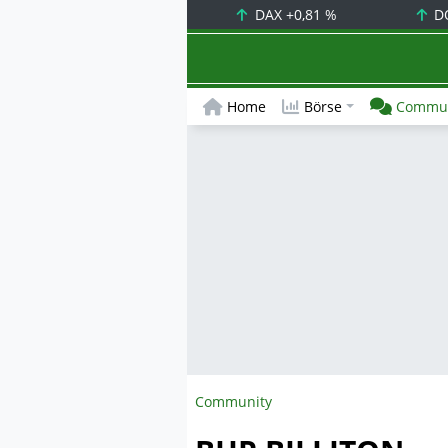
DAX
+0,81 %
D
Home
Börse
Commun
Community