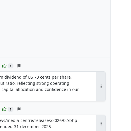
1
m dividend of US 73 cents per share,
t ratio, reflecting strong operating
 capital allocation and confidence in our
Antworten
1
ws/media-centre/releases/2026/02/bhp-
ar-ended-31-december-2025
Antworten