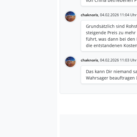
von China betriebenen P
Seltenen Erden entgegenw
Herstellung von Elektroa
chaknoris
,
04.02.2026 11:04 Uhr
entscheidender Bedeutu
Grundsätzlich sind Rohst
steigende Preis zu mehr
führt, was dann bei den
die entstandenen Koste
chaknoris
,
04.02.2026 11:03 Uhr
Das kann Dir niemand s
Wahrsager beauftragen 🧙‍