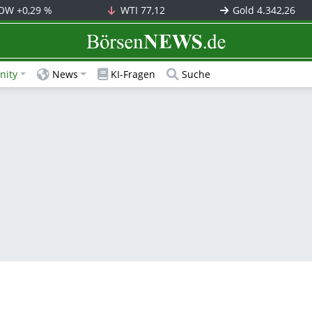
OW
+0,29 %
WTI
77,12
Gold
4.342,26
BörsenNEWS.de
ity
News
KI-Fragen
Suche