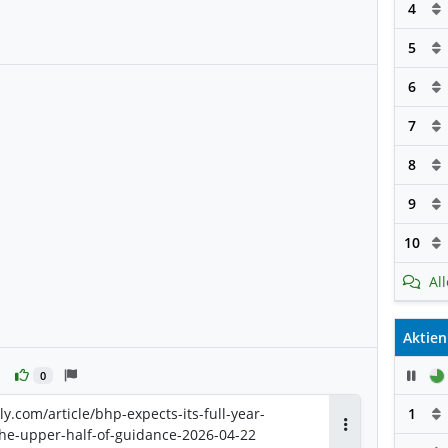
4
5
6
7
8
9
10
Al
Aktien
Pau
0
.com/article/bhp-expects-its-full-year-
1
the-upper-half-of-guidance-2026-04-22
Antworten