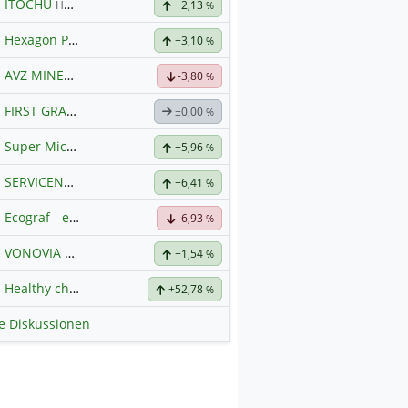
ITOCHU
Hauptdiskussion
+2,13
%
Hexagon Purus
Hauptdiskussion
+3,10
%
AVZ MINERALS
Hauptdiskussion
-3,80
%
FIRST GRAPHENE
Hauptdiskussion
±0,00
%
Super Micro Computer
Hauptdiskussion
+5,96
%
SERVICENOW
Hauptdiskussion
+6,41
%
Ecograf - ein Stern am Graphithimmel
-6,93
%
VONOVIA
Hauptdiskussion
+1,54
%
Healthy choice Wellness
+52,78
%
le Diskussionen