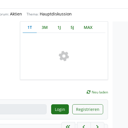
Aktien
Hauptdiskussion
orum:
Thema:
1T
3M
1J
5J
MAX
Neu laden
Login
Registrieren