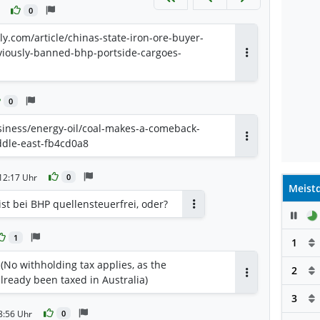
0
.com/article/chinas-state-iron-ore-buyer-
viously-banned-bhp-portside-cargoes-
Antworten
0
iness/energy-oil/coal-makes-a-comeback-
ddle-east-fb4cd0a8
Antworten
12:17 Uhr
0
Meistd
 ist bei BHP quellensteuerfrei, oder?
Pau
Antworten
1
1
(No withholding tax applies, as the
2
lready been taxed in Australia)
Antworten
3
8:56 Uhr
0