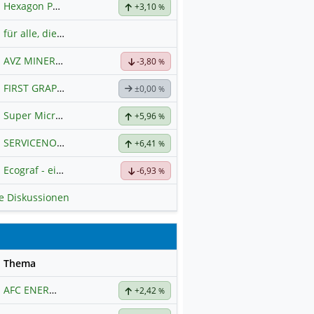
Hexagon Purus
Hauptdiskussion
+3,10
%
für alle, die es ehrlich meinen beim Traden.
AVZ MINERALS
Hauptdiskussion
-3,80
%
FIRST GRAPHENE
Hauptdiskussion
±0,00
%
Super Micro Computer
Hauptdiskussion
+5,96
%
SERVICENOW
Hauptdiskussion
+6,41
%
Ecograf - ein Stern am Graphithimmel
-6,93
%
le Diskussionen
se
Thema
AFC ENERGY
Hauptdiskussion
+2,42
%