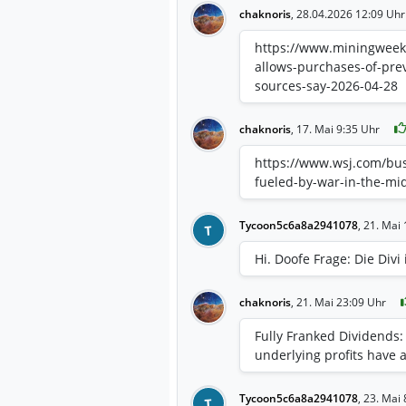
chaknoris
,
28.04.2026 12:09 Uhr
https://www.miningweekly
allows-purchases-of-pre
sources-say-2026-04-28
chaknoris
,
17. Mai 9:35 Uhr
https://www.wsj.com/bus
fueled-by-war-in-the-mi
Tycoon5c6a8a2941078
,
21. Mai 
T
Hi. Doofe Frage: Die Divi
chaknoris
,
21. Mai 23:09 Uhr
Fully Franked Dividends: 
underlying profits have a
Tycoon5c6a8a2941078
,
23. Mai 
T