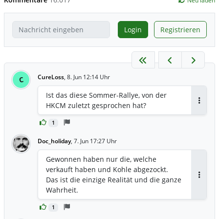
Neu laden
Login
Registrieren
CureLoss
,
8. Jun 12:14 Uhr
C
Ist das diese Sommer-Rallye, von der
HKCM zuletzt gesprochen hat?
Antwor
1
Doc_holiday
,
7. Jun 17:27 Uhr
Gewonnen haben nur die, welche
verkauft haben und Kohle abgezockt.
Das ist die einzige Realität und die ganze
Antwor
Wahrheit.
1