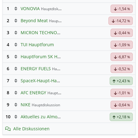
1
VONOVIA
Hauptdiskussion
-1,54
%
2
Beyond Meat
Hauptdiskussion
-14,72
%
3
MICRON TECHNOLOGY
Hauptdiskussion
-0,44
%
4
TUI Hauptforum
-1,09
%
5
HauptForum SK HYNIC
-6,87
%
6
ENERGY FUELS
Hauptdiskussion
-0,52
%
7
SpaceX-Haupt-Hauptforum
+2,43
%
8
AFC ENERGY
Hauptdiskussion
-1,01
%
9
NIKE
Hauptdiskussion
-0,64
%
10
Aktuelles zu Almonty Industries
+2,18
%
Alle Diskussionen