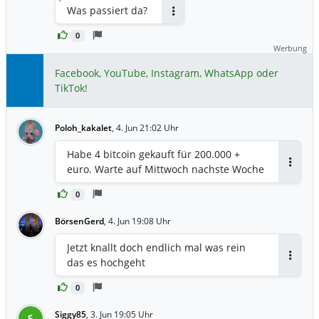
Was passiert da?
Antworten
0
Werbung
Facebook, YouTube, Instagram, WhatsApp oder
TikTok!
Poloh_kakalet
,
4. Jun 21:02 Uhr
Habe 4 bitcoin gekauft für 200.000 +
euro. Warte auf Mittwoch nachste Woche
Antwor
0
BörsenGerd
,
4. Jun 19:08 Uhr
Jetzt knallt doch endlich mal was rein
das es hochgeht
Antwor
0
Siggy85
,
3. Jun 19:05 Uhr
S