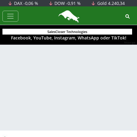
DAX
-0,06 %
DOW
-0,91 %
Gold
4.240,34
BörsenNEWS.de
SalesCloser Technologies
Facebook, YouTube, Instagram, WhatsApp oder TikTok!
Anzeige