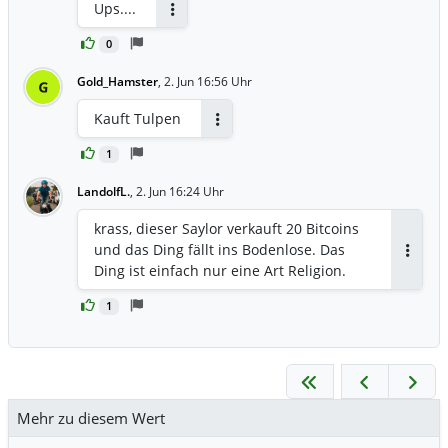
Ups....
Antworten
0
Gold_Hamster
,
2. Jun 16:56 Uhr
G
Kauft Tulpen
Antworten
1
LandolfL.
,
2. Jun 16:24 Uhr
krass, dieser Saylor verkauft 20 Bitcoins
und das Ding fällt ins Bodenlose. Das
Antwor
Ding ist einfach nur eine Art Religion.
1
Mehr zu diesem Wert