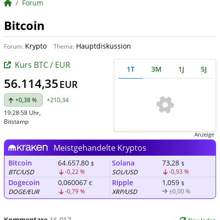
BörsenNEWS.de
Forum
Bitcoin
Krypto
Hauptdiskussion
Forum:
Thema:
Kurs BTC / EUR
1T
3M
1J
5J
56.114,35
EUR
+0,38 %
+210,34
19:28:58 Uhr
,
Bitstamp
Anzeige
Meistgehandelte Kryptos
Bitcoin
64.657,80
Solana
73,28
$
$
-0,22 %
-0,93 %
BTC/USD
SOL/USD
Dogecoin
0,060067
Ripple
1,059
€
$
-0,79 %
±0,00 %
DOGE/EUR
XRP/USD
Kommentare
16.017