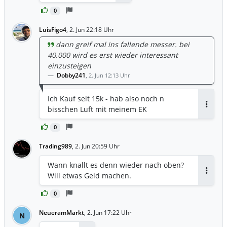
Antworten
0
LuisFigo4
,
2. Jun 22:18 Uhr
dann greif mal ins fallende messer. bei
40.000 wird es erst wieder interessant
einzusteigen
Dobby241
,
2. Jun 12:13 Uhr
Ich Kauf seit 15k - hab also noch n
bisschen Luft mit meinem EK
Antwor
0
Trading989
,
2. Jun 20:59 Uhr
Wann knallt es denn wieder nach oben?
Will etwas Geld machen.
Antwor
0
NeueramMarkt
,
2. Jun 17:22 Uhr
N