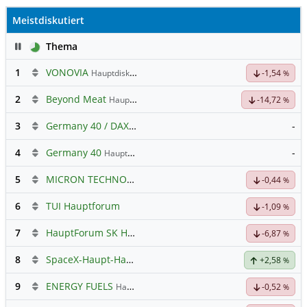
Meistdiskutiert
Pause
Thema
1
VONOVIA
Hauptdiskussion
-1,54
%
2
Beyond Meat
Hauptdiskussion
-14,72
%
3
Germany 40 / DAX Prognose
-
4
Germany 40
-
Hauptdiskussion
5
MICRON TECHNOLOGY
Hauptdiskussion
-0,44
%
6
TUI Hauptforum
-1,09
%
7
HauptForum SK HYNIC
-6,87
%
8
SpaceX-Haupt-Hauptforum
+2,58
%
9
ENERGY FUELS
Hauptdiskussion
-0,52
%