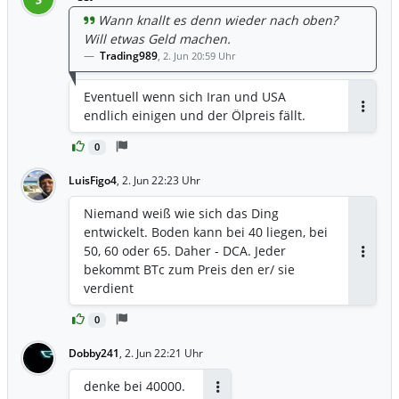
Wann knallt es denn wieder nach oben?
Will etwas Geld machen.
Trading989
,
2. Jun 20:59 Uhr
Eventuell wenn sich Iran und USA
endlich einigen und der Ölpreis fällt.
Antwor
0
LuisFigo4
,
2. Jun 22:23 Uhr
Niemand weiß wie sich das Ding
entwickelt. Boden kann bei 40 liegen, bei
50, 60 oder 65. Daher - DCA. Jeder
Antwor
bekommt BTc zum Preis den er/ sie
verdient
0
Dobby241
,
2. Jun 22:21 Uhr
denke bei 40000.