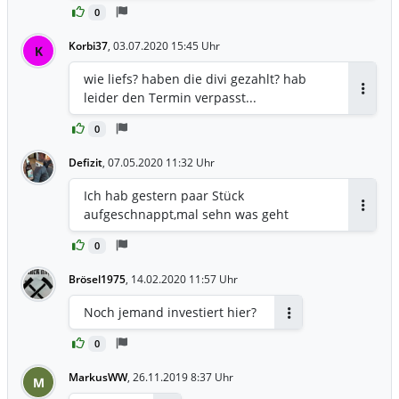
0
Korbi37
,
03.07.2020 15:45 Uhr
K
wie liefs? haben die divi gezahlt? hab
leider den Termin verpasst...
Antwor
0
Defizit
,
07.05.2020 11:32 Uhr
Ich hab gestern paar Stück
aufgeschnappt,mal sehn was geht
Antwor
0
Brösel1975
,
14.02.2020 11:57 Uhr
Noch jemand investiert hier?
Antworten
0
MarkusWW
,
26.11.2019 8:37 Uhr
M