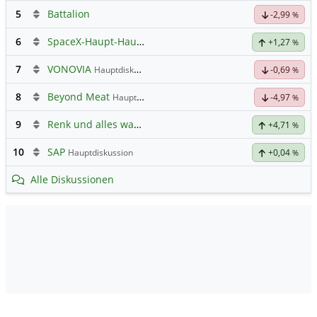
5
Battalion
-2,99
%
6
SpaceX-Haupt-Hauptforum
+1,27
%
7
VONOVIA
Hauptdiskussion
-0,69
%
8
Beyond Meat
Hauptdiskussion
-4,97
%
9
Renk und alles was dazugehört
+4,71
%
10
SAP
Hauptdiskussion
+0,04
%
Alle Diskussionen