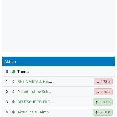
Aktien
Pause
Thema
1
RHEINMETALL
Hauptdiskussion
-1,72
%
2
Palantir ohne Schnickschnack
-1,20
%
3
DEUTSCHE TELEKOM
Hauptdiskussion
+5,13
%
4
Aktuelles zu Almonty Industries
+2,50
%