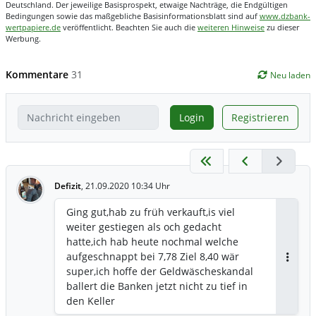
Deutschland. Der jeweilige Basisprospekt, etwaige Nachträge, die Endgültigen
Bedingungen sowie das maßgebliche Basisinformationsblatt sind auf
www.dzbank-
wertpapiere.de
veröffentlicht. Beachten Sie auch die
weiteren Hinweise
zu dieser
Werbung.
Kommentare
31
Neu laden
Login
Registrieren
Defizit
,
21.09.2020 10:34 Uhr
Ging gut,hab zu früh verkauft,is viel
weiter gestiegen als och gedacht
hatte,ich hab heute nochmal welche
aufgeschnappt bei 7,78 Ziel 8,40 wär
Antwor
super,ich hoffe der Geldwäscheskandal
ballert die Banken jetzt nicht zu tief in
den Keller