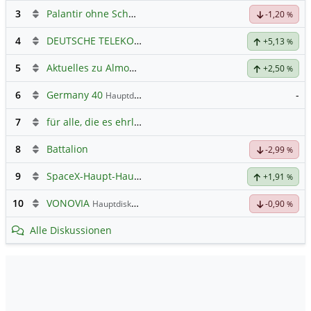
3
Palantir ohne Schnickschnack
-1,20
%
4
DEUTSCHE TELEKOM
Hauptdiskussion
+5,13
%
5
Aktuelles zu Almonty Industries
+2,50
%
6
Germany 40
-
Hauptdiskussion
7
für alle, die es ehrlich meinen beim Traden.
8
Battalion
-2,99
%
9
SpaceX-Haupt-Hauptforum
+1,91
%
10
VONOVIA
Hauptdiskussion
-0,90
%
Alle Diskussionen