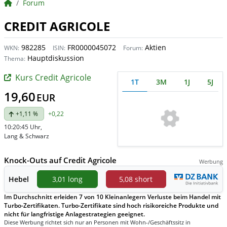
BörsenNEWS.de
Forum
CREDIT AGRICOLE
982285
FR0000045072
Aktien
WKN:
ISIN:
Forum:
Hauptdiskussion
Thema:
Kurs Credit Agricole
1T
3M
1J
5J
19,60
EUR
+1,11 %
+0,22
10:20:45 Uhr
,
Lang & Schwarz
Knock-Outs auf Credit Agricole
Werbung
Hebel
3,01 long
5,08 short
Im Durchschnitt erleiden 7 von 10 Kleinanlegern Verluste beim Handel mit
Turbo-Zertifikaten. Turbo-Zertifikate sind hoch risikoreiche Produkte und
nicht für langfristige Anlagestrategien geeignet.
Diese Werbung richtet sich nur an Personen mit Wohn-/Geschäftssitz in