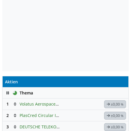
Aktien
Pause
Thema
1
Volatus Aerospace (Offener Austausch)
±0,00
%
2
PlasCred Circular Innovations
±0,00
%
3
DEUTSCHE TELEKOM
Hauptdiskussion
±0,00
%