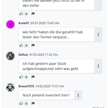
ballert die Banken jetzt nicht zu tief in
den Keller
0
Korbi37
,
03.07.2020 15:45 Uhr
K
wie liefs? haben die divi gezahlt? hab
leider den Termin verpasst...
Antwor
0
Defizit
,
07.05.2020 11:32 Uhr
Ich hab gestern paar Stück
aufgeschnappt,mal sehn was geht
Antwor
0
Brösel1975
,
14.02.2020 11:57 Uhr
Noch jemand investiert hier?
Antworten
0
Werbung