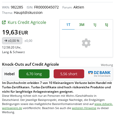
982285
FR0000045072
Aktien
WKN:
ISIN:
Forum:
Hauptdiskussion
Thema:
Kurs Credit Agricole
1T
3M
1J
5J
19,63
EUR
±0,00 %
±0,00
12:58:20 Uhr
,
Lang & Schwarz
Knock-Outs auf Credit Agricole
Werbung
Hebel
6,70 long
5,56 short
Im Durchschnitt erleiden 7 von 10 Kleinanlegern Verluste beim Handel mit
Turbo-Zertifikaten. Turbo-Zertifikate sind hoch risikoreiche Produkte und
nicht für langfristige Anlagestrategien geeignet.
Diese Werbung richtet sich nur an Personen mit Wohn-/Geschäftssitz in
Deutschland. Der jeweilige Basisprospekt, etwaige Nachträge, die Endgültigen
Bedingungen sowie das maßgebliche Basisinformationsblatt sind auf
www.dzbank-
wertpapiere.de
veröffentlicht. Beachten Sie auch die
weiteren Hinweise
zu dieser
Werbung.