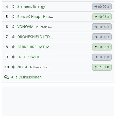
4
Siemens Energy
±0,00
%
5
SpaceX-Haupt-Hauptforum
+0,02
%
6
VONOVIA
Hauptdiskussion
±0,00
%
7
DRONESHIELD LTD
Hauptdiskussion
±0,00
%
8
BERKSHIRE HATHAWAY INC. REG.SHARES B NEW DL -,00333
+0,02
%
9
LI-FT POWER
±0,00
%
10
NEL ASA
Hauptdiskussion
+1,51
%
Alle Diskussionen