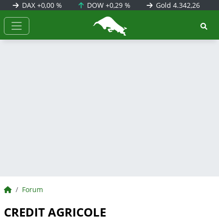
DAX
+0,00 %
DOW
+0,29 %
Gold
4.342,26
BörsenNEWS.de
BörsenNEWS.de
Forum
CREDIT AGRICOLE