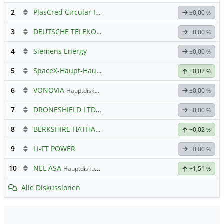
2
PlasCred Circular Innovations
±0,00
%
3
DEUTSCHE TELEKOM
Hauptdiskussion
±0,00
%
4
Siemens Energy
±0,00
%
5
SpaceX-Haupt-Hauptforum
+0,02
%
6
VONOVIA
Hauptdiskussion
±0,00
%
7
DRONESHIELD LTD
Hauptdiskussion
±0,00
%
8
BERKSHIRE HATHAWAY INC. REG.SHARES B NEW DL -,00333
+0,02
%
9
LI-FT POWER
±0,00
%
10
NEL ASA
Hauptdiskussion
+1,51
%
Alle Diskussionen