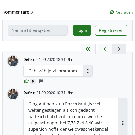
Kommentare
31
Neu laden
Login
Registrieren
Defizit
,
24.09.2020 18:34 Uhr
Geht zäh jetzt ,hmmmm
Antworten
0
Defizit
,
21.09.2020 10:34 Uhr
Ging gut,hab zu früh verkauft,is viel
weiter gestiegen als och gedacht
hatte,ich hab heute nochmal welche
aufgeschnappt bei 7,78 Ziel 8,40 wär
Antwor
super,ich hoffe der Geldwäscheskandal