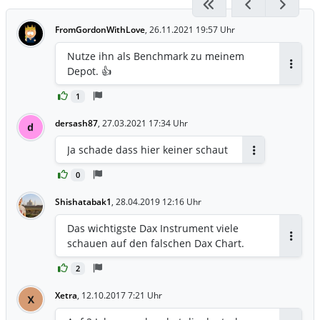
FromGordonWithLove
,
26.11.2021 19:57 Uhr
Nutze ihn als Benchmark zu meinem
Depot. 👍
Antwor
1
dersash87
,
27.03.2021 17:34 Uhr
d
Ja schade dass hier keiner schaut
Antworten
0
Shishatabak1
,
28.04.2019 12:16 Uhr
Das wichtigste Dax Instrument viele
schauen auf den falschen Dax Chart.
Antwor
2
Xetra
,
12.10.2017 7:21 Uhr
X