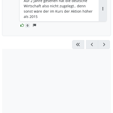
Auf 2 Jahre gesehen hat die deutsche
Wirtschaft also nicht zugelegt.. denn
sonst wäre der im Kurs der Aktion höher
Antwor
als 2015
0