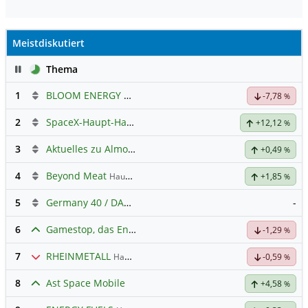
Meistdiskutiert
Pause
Thema
1
BLOOM ENERGY A
Hauptdiskussion
-7,78
%
2
SpaceX-Haupt-Hauptforum
+12,12
%
3
Aktuelles zu Almonty Industries
+0,49
%
4
Beyond Meat
Hauptdiskussion
+1,85
%
5
Germany 40 / DAX Prognose
-
6
Gamestop, das Ende naht
-1,29
%
7
RHEINMETALL
Hauptdiskussion
-0,59
%
8
Ast Space Mobile
+4,58
%