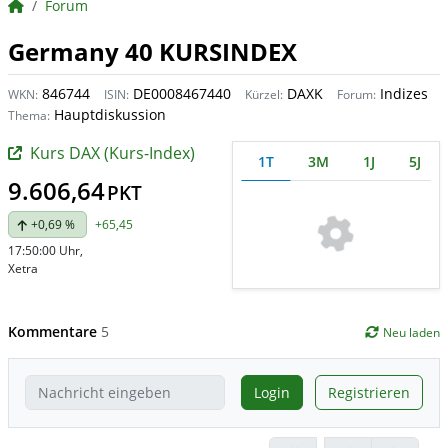
BörsenNEWS.de
Forum
Germany 40 KURSINDEX
846744
DE0008467440
DAXK
Indizes
WKN:
ISIN:
Kürzel:
Forum:
Hauptdiskussion
Thema:
Kurs DAX (Kurs-Index)
1T
3M
1J
5J
9.606,64
PKT
+0,69 %
+65,45
17:50:00 Uhr
,
Xetra
Kommentare
5
Neu laden
Login
Registrieren