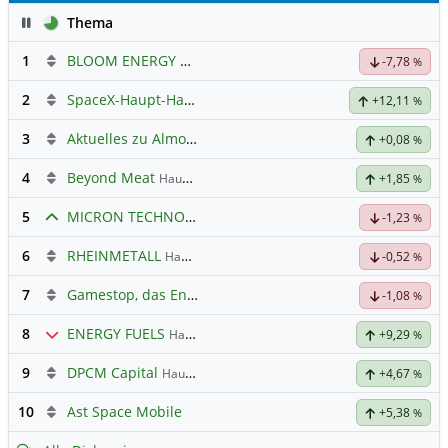
Pause
Thema
1
BLOOM ENERGY A
Hauptdiskussion
-7,78
%
2
SpaceX-Haupt-Hauptforum
+12,11
%
3
Aktuelles zu Almonty Industries
+0,08
%
4
Beyond Meat
Hauptdiskussion
+1,85
%
5
MICRON TECHNOLOGY
Hauptdiskussion
-1,23
%
6
RHEINMETALL
Hauptdiskussion
-0,52
%
7
Gamestop, das Ende naht
-1,08
%
8
ENERGY FUELS
Hauptdiskussion
+9,29
%
9
DPCM Capital
Hauptdiskussion
+4,67
%
10
Ast Space Mobile
+5,38
%