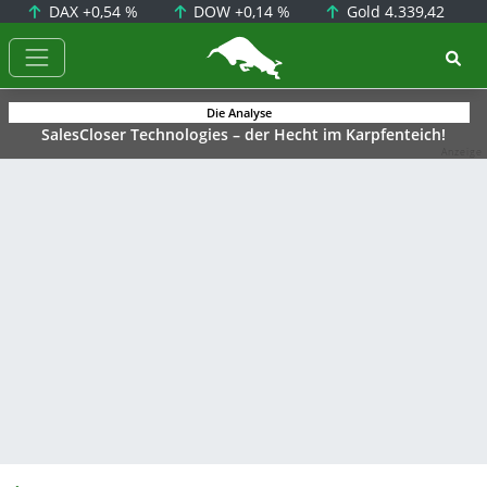
DAX
+0,54 %
DOW
+0,14 %
Gold
4.339,42
BörsenNEWS.de
Die Analyse
SalesCloser Technologies – der Hecht im Karpfenteich!
Anzeige