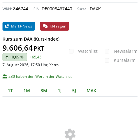
846744
DE0008467440
DAXK
WKN:
ISIN:
Kürzel:
Markt-News
KI-Fragen
Kurs zum DAX (Kurs-Index)
9.606,64
PKT
Watchlist
Newsalarm
+0,69 %
+65,45
Kursalarm
7. August 2026, 17:50 Uhr
, Xetra
230 haben den Wert in der Watchlist
1T
1M
3M
1J
5J
MAX