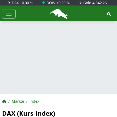
DAX
+0,00 %
DOW
+0,29 %
Gold
4.342,26
BörsenNEWS.de
BörsenNEWS.de
Märkte
Index
DAX (Kurs-Index)