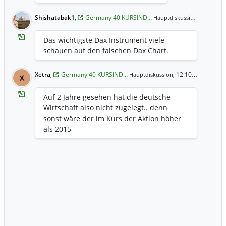
Shishatabak1
,
Germany 40 KURSIND…
28.04.20
Hauptdiskussion,
Das wichtigste Dax Instrument viele
schauen auf den falschen Dax Chart.
Xetra
,
Germany 40 KURSIND…
12.10.2017 7:21 Uhr
Hauptdiskussion,
X
Auf 2 Jahre gesehen hat die deutsche
Wirtschaft also nicht zugelegt.. denn
sonst wäre der im Kurs der Aktion höher
als 2015