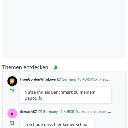
Themen entdecken
FromGordonWithLove
,
Germany 40 KURSIND…
2
Hauptdiskussion,
Nutze ihn als Benchmark zu meinem
Depot. 👍
dersash87
,
Germany 40 KURSIND…
27.03.2021 17:34 Uhr
Hauptdiskussion,
d
Ja schade dass hier keiner schaut