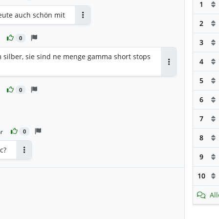
1
eute auch schön mit
2
Antworten
0
3
 silber, sie sind ne menge gamma short stops
4
Antworten
5
0
6
7
r
0
8
ic?
9
Antworten
10
Al