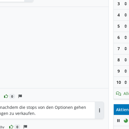
Antworten
3
4
5
6
7
8
9
10
Al
0
er nachdem die stops von den Optionen gehen
Aktien
angen zu verkaufen.
Antworten
Pau
Uhr
0