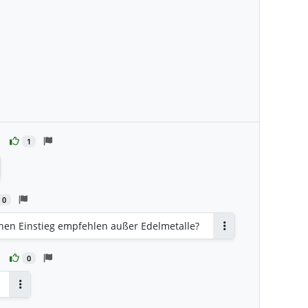
1
tworten
0
nen Einstieg empfehlen außer Edelmetalle?
Antworten
0
Antworten