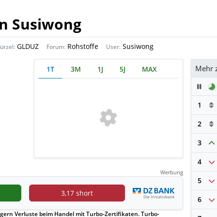
on Susiwong
GLDUZ
Rohstoffe
Susiwong
ürzel:
Forum:
User:
Mehr 
1T
3M
1J
5J
MAX
Pau
1
2
3
4
Werbung
5
3,17 short
6
gern Verluste beim Handel mit Turbo-Zertifikaten. Turbo-