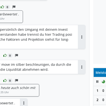
0
terbewertet .
 Uhr
n persönlich den Umgang mit deinem Invest
s verstanden habe trennst du hier Trading posi
he Faktoren und Projektion siehst für long-
Antworten
0
r move im silber beschleunigen, da durch die
die Liquidität abnehmen wird.
Antworten
Meistd
0
Pau
 heute auch schön mit
1
:35 Uhr
2
bewertet .