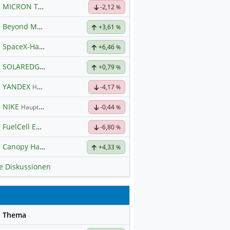
MICRON TECHNOLOGY
Hauptdiskussion
-2,12
%
Beyond Meat
Hauptdiskussion
+3,61
%
SpaceX-Haupt-Hauptforum
+6,46
%
SOLAREDGE TECH
Hauptdiskussion
+0,79
%
YANDEX
Hauptdiskussion
-4,17
%
NIKE
Hauptdiskussion
-0,44
%
FuelCell Energy Inc Registered Shs
-6,80
Hauptdiskussion
%
Canopy Hauptforum
+4,33
%
le Diskussionen
se
Thema