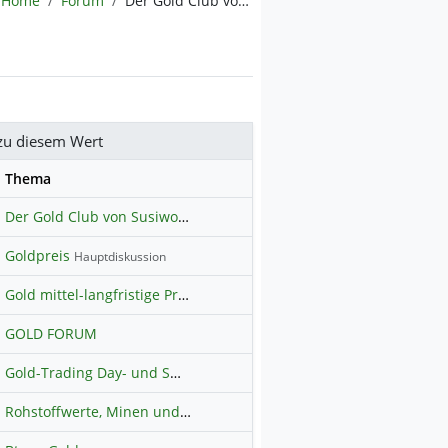
Home
Forum
Der Gold Club von Susiwong
zu diesem Wert
se
Thema
Der Gold Club von Susiwong
Goldpreis
Hauptdiskussion
Gold mittel-langfristige Prognosen
GOLD FORUM
Gold-Trading Day- und Swingtrading (freier Austausch)
Rohstoffwerte, Minen und Explorer