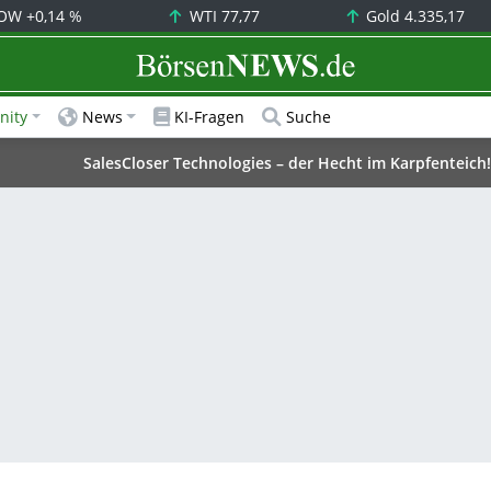
OW
+0,14 %
WTI
77,77
Gold
4.335,17
BörsenNEWS.de
ity
News
KI-Fragen
Suche
SalesCloser Technologies – der Hecht im Karpfenteich!