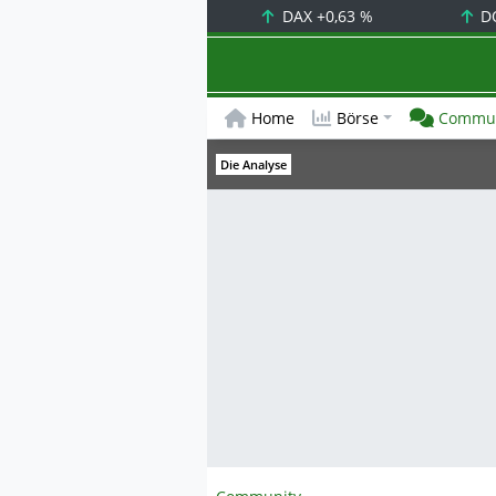
DAX
+0,63 %
D
Home
Börse
Commun
Die Analyse