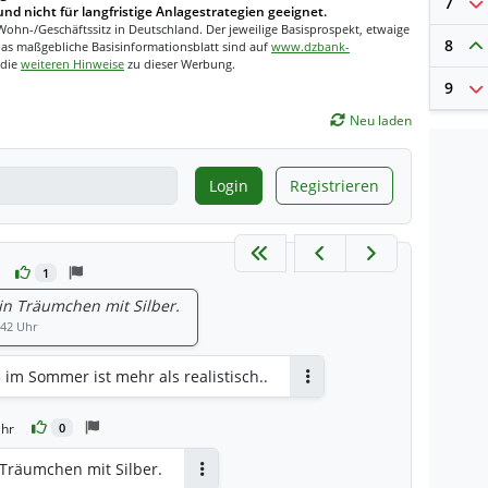
7
und nicht für langfristige Anlagestrategien geeignet.
Wohn-/Geschäftssitz in Deutschland. Der jeweilige Basisprospekt, etwaige
8
as maßgebliche Basisinformationsblatt sind auf
www.dzbank-
 die
weiteren Hinweise
zu dieser Werbung.
9
Neu laden
Login
Registrieren
1
 ein Träumchen mit Silber.
:42 Uhr
im Sommer ist mehr als realistisch..
Antworten
Uhr
0
in Träumchen mit Silber.
Antworten