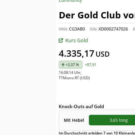
Community
Der Gold Club v
CG3AB0
XD0002747026
WKN:
ISIN:
K
Kurs Gold
4.335,17
USD
+2,07 %
+87,91
16:08:14 Uhr
,
TTMzero RT (USD)
Knock-Outs auf Gold
Mit
Hebel
3,65 long
Im Durchschnitt erleiden 7 von 10 Kleinanle