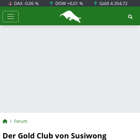
DAX
-0,06 %
DOW
+0,01 %
Gold
4.354,72
BörsenNEWS.de
BörsenNEWS.de
Forum
Der Gold Club von Susiwong