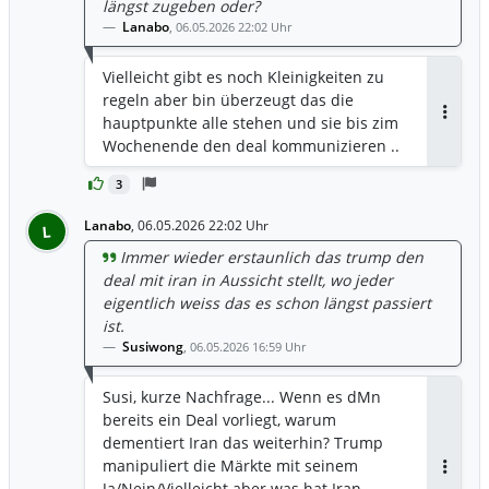
längst zugeben oder?
Lanabo
,
06.05.2026 22:02 Uhr
Vielleicht gibt es noch Kleinigkeiten zu
regeln aber bin überzeugt das die
hauptpunkte alle stehen und sie bis zim
Antwor
Wochenende den deal kommunizieren ..
3
Lanabo
,
06.05.2026 22:02 Uhr
L
Immer wieder erstaunlich das trump den
deal mit iran in Aussicht stellt, wo jeder
eigentlich weiss das es schon längst passiert
ist.
Susiwong
,
06.05.2026 16:59 Uhr
Susi, kurze Nachfrage... Wenn es dMn
bereits ein Deal vorliegt, warum
dementiert Iran das weiterhin? Trump
manipuliert die Märkte mit seinem
Antwor
Ja/Nein/Vielleicht aber was hat Iran