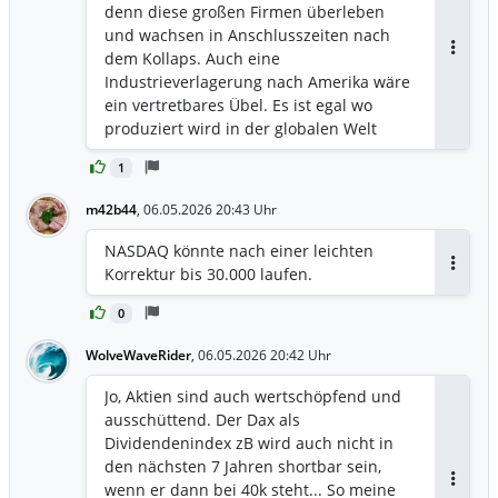
denn diese großen Firmen überleben
und wachsen in Anschlusszeiten nach
dem Kollaps. Auch eine
Antwor
Industrieverlagerung nach Amerika wäre
ein vertretbares Übel. Es ist egal wo
produziert wird in der globalen Welt
1
m42b44
,
06.05.2026 20:43 Uhr
NASDAQ könnte nach einer leichten
Korrektur bis 30.000 laufen.
Antwor
0
WolveWaveRider
,
06.05.2026 20:42 Uhr
Jo, Aktien sind auch wertschöpfend und
ausschüttend. Der Dax als
Dividendenindex zB wird auch nicht in
den nächsten 7 Jahren shortbar sein,
wenn er dann bei 40k steht... So meine
Antwor