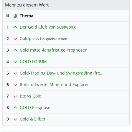
Mehr zu diesem Wert
Pause
Thema
1
Der Gold Club von Susiwong
2
Goldpreis
Hauptdiskussion
3
Gold mittel-langfristige Prognosen
4
GOLD FORUM
5
Gold-Trading Day- und Swingtrading (freier Austausch)
6
Rohstoffwerte, Minen und Explorer
7
Btc vs Gold
8
GOLD Prognose
9
Gold & Silber