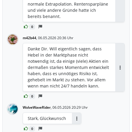
normale Extrapolation. Rentensparpläne
und viele andere Gründe hatte ich
bereits benannt.
0
m42b44
,
06.05.2026 20:36 Uhr
Danke Dir. Will eigentlich sagen, dass
Hebel in der Marktphase nicht
notwendig ist, da einige (viele) Aktien ein
dermaßen starkes Momentum entwickelt
Antwor
haben, dass es unnötiges Risiko ist,
gehebelt im Markt zu stehen. Vor allem
wenn man nicht 24/7 handeln kann.
0
WolveWaveRider
,
06.05.2026 20:29 Uhr
Stark, Glückwunsch
Antworten
0