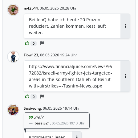
m42b44
,
06.05.2026 20:28 Uhr
Bei IonQ habe ich heute 20 Prozent
reduziert. Zahlen kommen. Rest läuft
Antwor
weiter.
0
Flow123
,
06.05.2026 19:24 Uhr
https://www.financialjuice.com/News/95
72082/Israeli-army-fighter-jets-targeted-
areas-in-the-southern-Dahieh-of-Beirut-
Antwor
with-airstrikes---Tasnim-News.aspx
0
Susiwong
,
06.05.2026 19:14 Uhr
Ziel?
bassi321
,
06.05.2026 19:13 Uhr
Kommentar lesen