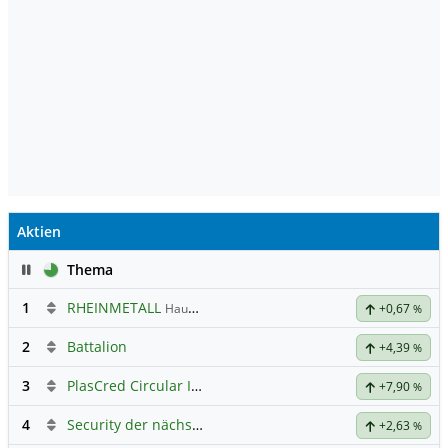
Aktien
Pause
Thema
1
RHEINMETALL
Hauptdiskussion
+0,67
%
2
Battalion
+4,39
%
3
PlasCred Circular Innovations
+7,90
%
4
Security der nächsten Generation
+2,63
%