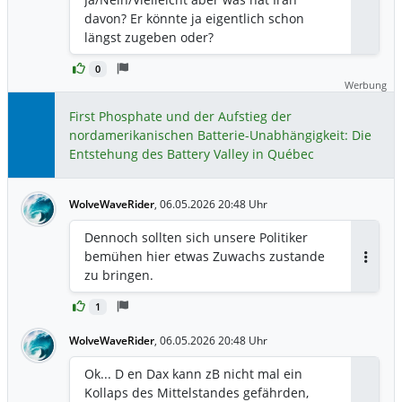
davon? Er könnte ja eigentlich schon
längst zugeben oder?
0
Werbung
First Phosphate und der Aufstieg der
nordamerikanischen Batterie-Unabhängigkeit: Die
Entstehung des Battery Valley in Québec
WolveWaveRider
,
06.05.2026 20:48 Uhr
Dennoch sollten sich unsere Politiker
bemühen hier etwas Zuwachs zustande
Antwor
zu bringen.
1
WolveWaveRider
,
06.05.2026 20:48 Uhr
Ok... D en Dax kann zB nicht mal ein
Kollaps des Mittelstandes gefährden,