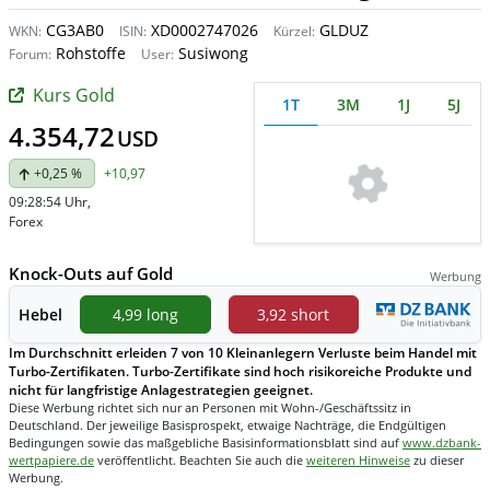
CG3AB0
XD0002747026
GLDUZ
WKN:
ISIN:
Kürzel:
Rohstoffe
Susiwong
Forum:
User:
Kurs Gold
1T
3M
1J
5J
4.354,72
USD
+0,25 %
+10,97
09:28:54 Uhr
,
Forex
Knock-Outs auf Gold
Werbung
Hebel
4,99 long
3,92 short
Im Durchschnitt erleiden 7 von 10 Kleinanlegern Verluste beim Handel mit
Turbo-Zertifikaten. Turbo-Zertifikate sind hoch risikoreiche Produkte und
nicht für langfristige Anlagestrategien geeignet.
Diese Werbung richtet sich nur an Personen mit Wohn-/Geschäftssitz in
Deutschland. Der jeweilige Basisprospekt, etwaige Nachträge, die Endgültigen
Bedingungen sowie das maßgebliche Basisinformationsblatt sind auf
www.dzbank-
wertpapiere.de
veröffentlicht. Beachten Sie auch die
weiteren Hinweise
zu dieser
Werbung.