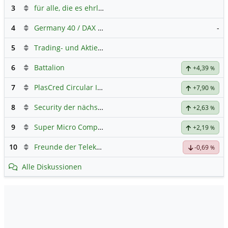
3
für alle, die es ehrlich meinen beim Traden.
4
Germany 40 / DAX Prognose
-
5
Trading- und Aktien-Chat
6
Battalion
+4,39
%
7
PlasCred Circular Innovations
+7,90
%
8
Security der nächsten Generation
+2,63
%
9
Super Micro Computer
Hauptdiskussion
+2,19
%
10
Freunde der Telekom
-0,69
%
Alle Diskussionen