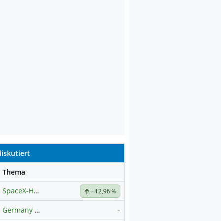
iskutiert
se
Thema
SpaceX-Haupt-Hauptforum
+12,96
%
Germany 40 / DAX Prognose
-