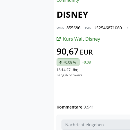
Community
DISNEY
855686
US2546871060
WKN:
ISIN:
Kü
Kurs Walt Disney
90,67
EUR
+0,08 %
+0,08
18:14:27 Uhr
,
Lang & Schwarz
Kommentare
9.941