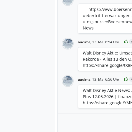
outlook: • We expect fis
12%, excluding the impac
--- https://www.boersenn
adjusted EPS growth of a
uebertrifft-erwartungen-
the 53rd week. • We are t
utm_source=Boersenne
repurchases in fiscal 20
News
income of approximately 
domestic parks and resor
audima
,
13. Mai 6:54 Uhr
macroeconomic uncertain
outlook: • We continue t
Walt Disney Aktie: Umsa
in fiscal 2027, excluding
Rekorde - Alles zu den Q
fiscal 2027 we will lap t
https://share.google/tX
audima
,
13. Mai 6:56 Uhr
Walt Disney Aktie News:
Plus 12.05.2026 | finanz
https://share.google/Y