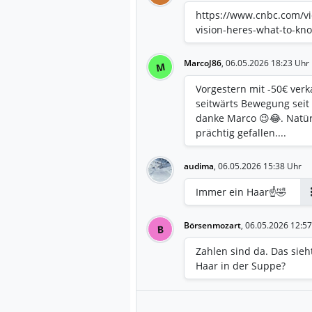
https://www.cnbc.com/vi
vision-heres-what-to-kn
MarcoJ86
,
06.05.2026 18:23 Uhr
M
Vorgestern mit -50€ verk
seitwärts Bewegung seit
danke Marco 😉😂. Natürl
prächtig gefallen....
audima
,
06.05.2026 15:38 Uhr
Immer ein Haar☝️🤣
Börsenmozart
,
06.05.2026 12:57
B
Zahlen sind da. Das sieh
Haar in der Suppe?