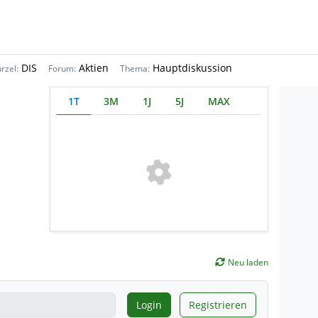
DIS
Aktien
Hauptdiskussion
rzel:
Forum:
Thema:
1T
3M
1J
5J
MAX
Neu laden
Login
Registrieren