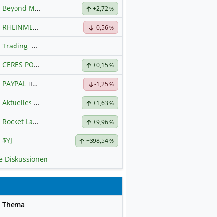
Beyond Meat
Hauptdiskussion
+2,72
%
RHEINMETALL
Hauptdiskussion
-0,56
%
Trading- und Aktien-Chat
CERES POWER
Hauptdiskussion
+0,15
%
PAYPAL
Hauptdiskussion
-1,25
%
Aktuelles zu Almonty Industries
+1,63
%
Rocket Lab Corporation Registered Shs
+9,96
Hauptdiskussion
%
$YJ
+398,54
%
le Diskussionen
se
Thema