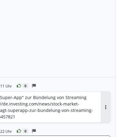
:11 Uhr
0
 "Super-App" zur Bündelung von Streaming
://de.investing.com/news/stock-market-
wagt-superapp-zur-bundelung-von-streaming-
Antworten
3457821
:22 Uhr
0