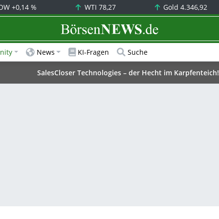
OW
+0,14 %
WTI
78,27
Gold
4.346,92
BörsenNEWS.de
ity
News
KI-Fragen
Suche
SalesCloser Technologies – der Hecht im Karpfenteich!