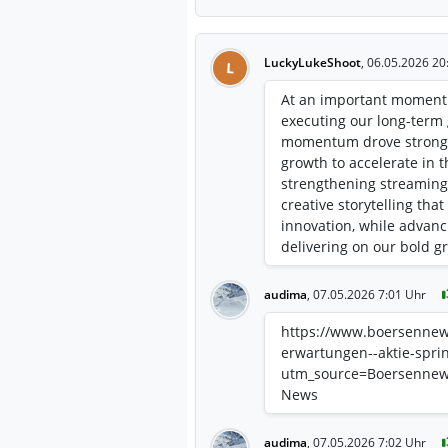
LuckyLukeShoot
,
06.05.2026 20
L
At an important moment 
executing our long-term 
momentum drove strong q
growth to accelerate in t
strengthening streaming
creative storytelling tha
innovation, while advanc
delivering on our bold g
segments’ Q2 operating 
guidance. Stronger-than
audima
,
07.05.2026 7:01 Uhr
driver of the outperfor
quarter to $25.2 billion 
https://www.boersennews.
before income taxes incre
erwartungen--aktie-spri
Q2 fiscal 2025. Total se
utm_source=Boersenne
$4.6 billion from $4.4 bil
News
share (EPS) decreased to
EPS increased to $1.57 fr
audima
,
07.05.2026 7:02 Uhr