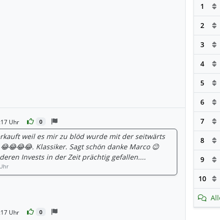
1
2
3
4
5
6
7
:17 Uhr
0
rkauft weil es mir zu blöd wurde mit der seitwärts
8
😂😂😂😂. Klassiker. Sagt schön danke Marco 😉
deren Invests in der Zeit prächtig gefallen....
9
 Uhr
10
ten
Al
:17 Uhr
0