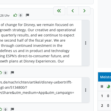
:26 Uhr
0
of change for Disney, we remain focused on
growth strategy. Our creative and operational
uarterly results, and we continue to expect
he second half of the fiscal year. We are
 through continued investment in the
Antworten
t defines us and in product and technology
ing ESPN’s direct-to-consumer future, and
rowth plans at Disney Experiences. Our
income results modestly exceeded our prior
- expected revenue growth was the primary
0
mance. Revenues increased 7% for the second
Meistd
from $23.6 billion in Q2 fiscal 2025. Income
de/nachrichten/artikel/disney-uebertrifft-
Pau
ased 9% to $3.4 billion from $3.1 billion in
ngt-an/5134800/?
gment operating income (1) increased 4% to
wsShare&utm_medium=App&utm_campaign=
Antworten
1
lion in Q2 fiscal 2025. Diluted earnings per
 $1.27 from $1.81 in Q2 fiscal 2025. Adjusted
2
om $1.45 in Q2 fiscal 2025. Fiscal 2026
0