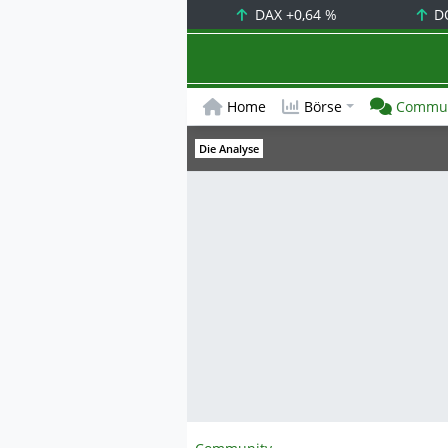
DAX
+0,64 %
D
Home
Börse
Commun
Die Analyse