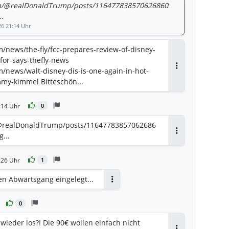
com/@realDonaldTrump/posts/116477838570626860
..
26 21:14 Uhr
/news/the-fly/fcc-prepares-review-of-disney-
for-says-thefly-news
/news/walt-disney-dis-is-one-again-in-hot-
Antworten
my-kimmel Bitteschön...
:14 Uhr
0
m/@realDonaldTrump/posts/11647783857062686
...
Antworten
:26 Uhr
1
en Abwärtsgang eingelegt...
Antworten
0
 wieder los?! Die 90€ wollen einfach nicht