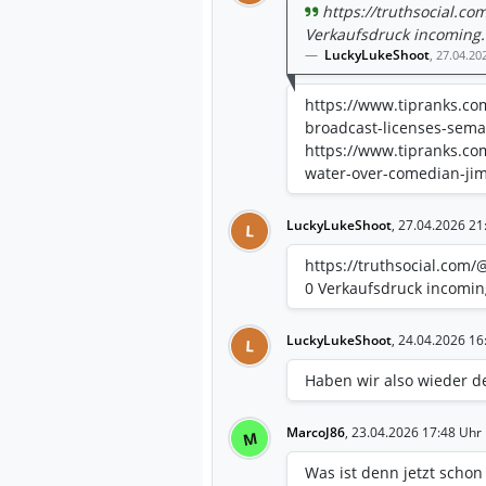
https://truthsocial.
Verkaufsdruck incoming.
LuckyLukeShoot
,
27.04.20
https://www.tipranks.com
broadcast-licenses-sema
https://www.tipranks.com
water-over-comedian-jim
LuckyLukeShoot
,
27.04.2026 21
L
https://truthsocial.co
0 Verkaufsdruck incoming
LuckyLukeShoot
,
24.04.2026 16
L
Haben wir also wieder d
MarcoJ86
,
23.04.2026 17:48 Uhr
M
Was ist denn jetzt schon