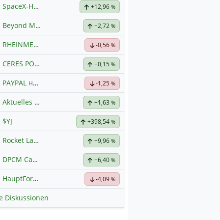
SpaceX-Haupt-Hauptforum
+12,96
%
Beyond Meat
Hauptdiskussion
+2,72
%
RHEINMETALL
Hauptdiskussion
-0,56
%
CERES POWER
Hauptdiskussion
+0,15
%
PAYPAL
Hauptdiskussion
-1,25
%
Aktuelles zu Almonty Industries
+1,63
%
$YJ
+398,54
%
Rocket Lab Corporation Registered Shs
+9,96
Hauptdiskussion
%
DPCM Capital
Hauptdiskussion
+6,40
%
HauptForum SK HYNIC
-4,09
%
le Diskussionen