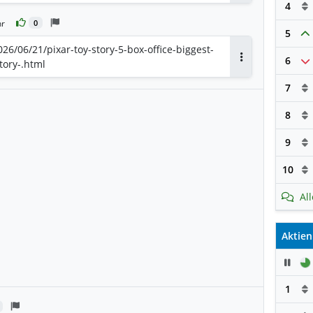
4
hr
0
5
6/06/21/pixar-toy-story-5-box-office-biggest-
6
tory-.html
Antworten
7
8
9
10
Al
Aktien
Pau
1