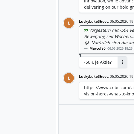
innovation, while advanc
delivering on our bold g
segments’ Q2 operating 
guidance. Stronger-than
LuckyLukeShoot
,
06.05.2026 19
L
driver of the outperfor
Vorgestern mit -50€ ve
quarter to $25.2 billion 
Bewegung seit Wochen...
before income taxes incre
😂. Natürlich sind die an
Q2 fiscal 2025. Total se
MarcoJ86
,
06.05.2026 18:23
$4.6 billion from $4.4 bil
share (EPS) decreased to
-50 € je Aktie?
EPS increased to $1.57 fr
Antwor
outlook: • We expect fis
12%, excluding the impac
LuckyLukeShoot
,
06.05.2026 19
L
adjusted EPS growth of a
https://www.cnbc.com/vi
the 53rd week. • We are t
vision-heres-what-to-kn
repurchases in fiscal 20
income of approximately 
domestic parks and resor
macroeconomic uncertain
outlook: • We continue t
in fiscal 2027, excluding
fiscal 2027 we will lap t