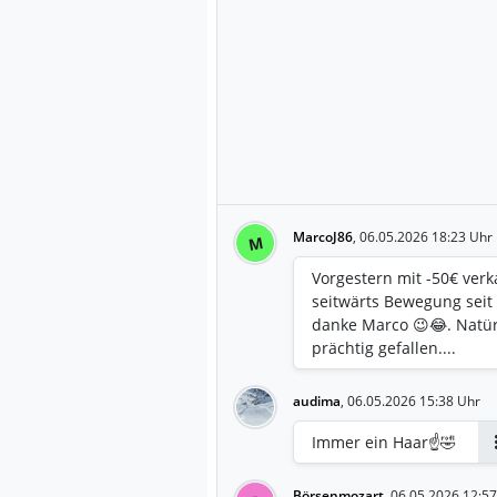
MarcoJ86
,
06.05.2026 18:23 Uhr
M
Vorgestern mit -50€ verk
seitwärts Bewegung seit
danke Marco 😉😂. Natürl
prächtig gefallen....
audima
,
06.05.2026 15:38 Uhr
Immer ein Haar☝️🤣
Börsenmozart
,
06.05.2026 12:57