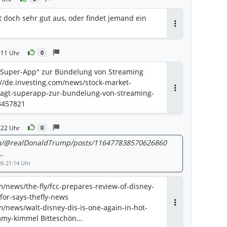
t doch sehr gut aus, oder findet jemand ein
Antworten
:11 Uhr
0
 "Super-App" zur Bündelung von Streaming
://de.investing.com/news/stock-market-
wagt-superapp-zur-bundelung-von-streaming-
Antworten
3457821
:22 Uhr
0
com/@realDonaldTrump/posts/116477838570626860
..
26 21:14 Uhr
/news/the-fly/fcc-prepares-review-of-disney-
for-says-thefly-news
/news/walt-disney-dis-is-one-again-in-hot-
Antworten
my-kimmel Bitteschön...