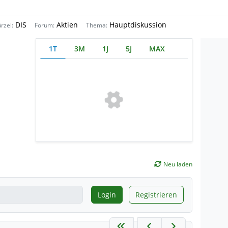
DIS
Aktien
Hauptdiskussion
rzel:
Forum:
Thema:
1T
3M
1J
5J
MAX
Neu laden
Login
Registrieren