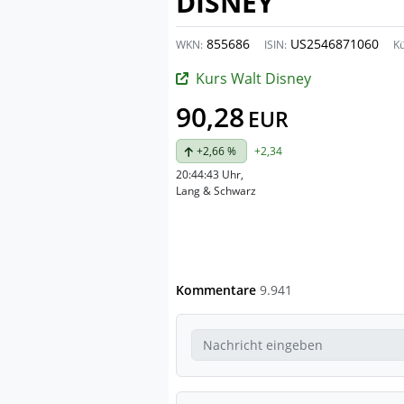
DISNEY
855686
US2546871060
WKN:
ISIN:
Kü
Kurs Walt Disney
90,28
EUR
+2,66 %
+2,34
20:44:43 Uhr
,
Lang & Schwarz
Kommentare
9.941