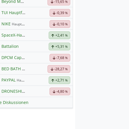
Beyond Meat
Hauptdiskussion
-15,65
%
TUI Hauptforum
-0,39
%
NIKE
Hauptdiskussion
-0,10
%
SpaceX-Haupt-Hauptforum
+2,41
%
Battalion
+5,31
%
DPCM Capital
Hauptdiskussion
-7,68
%
BED BATH & BEYOND
Hauptdiskussion
-28,27
%
PAYPAL
Hauptdiskussion
+2,71
%
DRONESHIELD LTD
Hauptdiskussion
-4,80
%
le Diskussionen