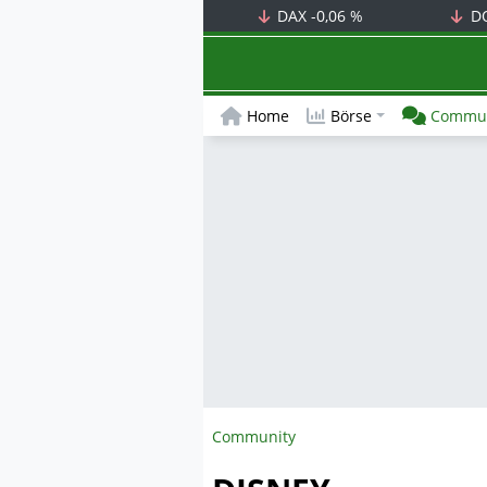
DAX
-0,06 %
D
Home
Börse
Commun
Community