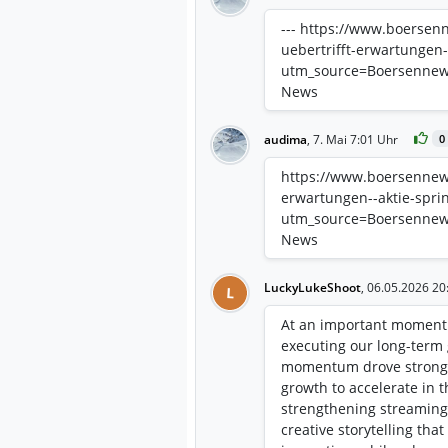
--- https://www.boersenn
uebertrifft-erwartungen-
utm_source=Boersenne
News
audima
,
7. Mai 7:01 Uhr
0
https://www.boersennews.
erwartungen--aktie-spri
utm_source=Boersenne
News
LuckyLukeShoot
,
06.05.2026 20
L
At an important moment 
executing our long-term 
momentum drove strong q
growth to accelerate in t
strengthening streaming
creative storytelling tha