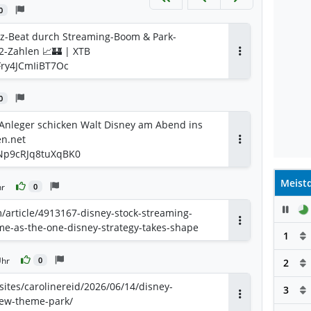
0
tz-Beat durch Streaming-Boom & Park-
2-Zahlen 📈🏰 | XTB
Antworten
8Fry4JCmIiBT7Oc
0
 Anleger schicken Walt Disney am Abend ins
en.net
Antworten
MNp9cRJq8tuXqBK0
Meistd
hr
0
Pau
/article/4913167-disney-stock-streaming-
e-as-the-one-disney-strategy-takes-shape
Antworten
1
Uhr
0
2
ites/carolinereid/2026/06/14/disney-
3
ew-theme-park/
Antworten