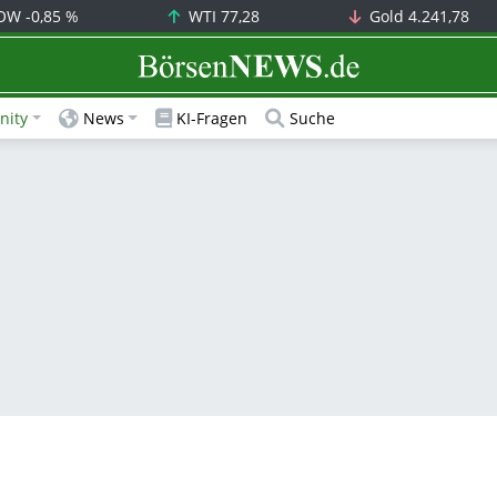
OW
-0,85 %
WTI
77,28
Gold
4.241,78
BörsenNEWS.de
ity
News
KI-Fragen
Suche