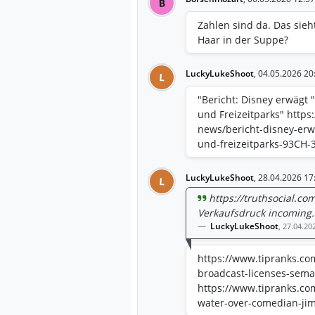
B
Zahlen sind da. Das sieh
Haar in der Suppe?
LuckyLukeShoot
,
04.05.2026 20
L
"Bericht: Disney erwägt
und Freizeitparks" https
news/bericht-disney-er
und-freizeitparks-93CH-
LuckyLukeShoot
,
28.04.2026 17
L
https://truthsocial.
Verkaufsdruck incoming.
LuckyLukeShoot
,
27.04.20
https://www.tipranks.com
broadcast-licenses-sema
https://www.tipranks.com
water-over-comedian-jim