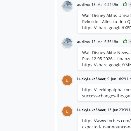
audima
,
13. Mai 6:54 Uhr
Walt Disney Aktie: Umsa
Rekorde - Alles zu den Q
https://share.google/tX
audima
,
13. Mai 6:56 Uhr
Walt Disney Aktie News:
Plus 12.05.2026 | finanz
https://share.google/Y
LuckyLukeShoot
,
9. Jun 16:29 U
L
https://seekingalpha.com
success-changes-the-gam
LuckyLukeShoot
,
15. Jun 23:39 
L
https://www.forbes.com/s
expected-to-announce-n