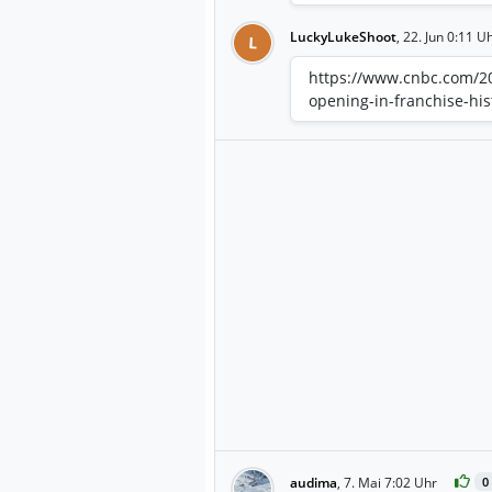
LuckyLukeShoot
,
22. Jun 0:11 U
L
https://www.cnbc.com/202
opening-in-franchise-his
audima
,
7. Mai 7:02 Uhr
0