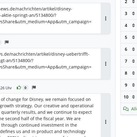
2
ews.de/nachrichten/artikel/disney-
3
-aktie-springt-an/5134800/?
wsShare&utm_medium=App&utm_campaign=
Antworten
4
5
6
de/nachrichten/artikel/disney-uebertrifft-
ngt-an/5134800/?
7
wsShare&utm_medium=App&utm_campaign=
Antworten
8
9
:26 Uhr
0
10
of change for Disney, we remain focused on
growth strategy. Our creative and operational
Al
uarterly results, and we continue to expect
he second half of the fiscal year. We are
 through continued investment in the
Antworten
t defines us and in product and technology