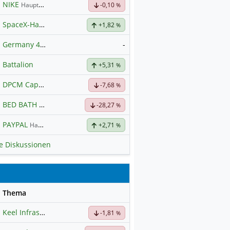
NIKE
Hauptdiskussion
-0,10
%
SpaceX-Haupt-Hauptforum
+1,82
%
Germany 40 / DAX Prognose
-
Battalion
+5,31
%
DPCM Capital
Hauptdiskussion
-7,68
%
BED BATH & BEYOND
Hauptdiskussion
-28,27
%
PAYPAL
Hauptdiskussion
+2,71
%
le Diskussionen
se
Thema
Keel Infrastructure Corporation
-1,81
Hauptdiskussion
%