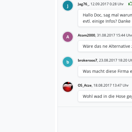
Jag76_
,
12.09.2017 0:28 Uhr
J
Hallo Doc, sag mal waru
evtl. einige Infos? Dank
Atom2000
,
31.08.2017 15:44 Uh
A
Wäre das ne Alternative 
brokerooo7
,
23.08.2017 18:20 U
b
Was macht diese Firma e
OS_Atze
,
18.08.2017 13:47 Uhr
Wohl wad in die Hose ge