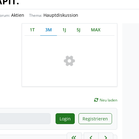
PIT.
Aktien
Hauptdiskussion
orum:
Thema:
1T
3M
1J
5J
MAX
Neu laden
Login
Registrieren