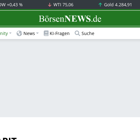
OW
+0,43 %
WTI
75,06
Gold
4.284,91
BörsenNEWS.de
ity
News
KI-Fragen
Suche