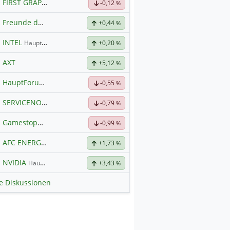
FIRST GRAPHENE
Hauptdiskussion
-0,12
%
Freunde der Telekom
+0,44
%
INTEL
Hauptdiskussion
+0,20
%
AXT
+5,12
%
HauptForum SK HYNIC
-0,55
%
SERVICENOW
Hauptdiskussion
-0,79
%
Gamestop💎🙌
-0,99
%
AFC ENERGY
Hauptdiskussion
+1,73
%
NVIDIA
Hauptdiskussion
+3,43
%
le Diskussionen