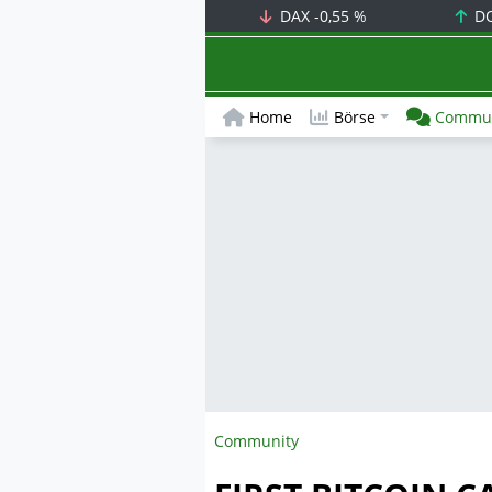
DAX
-0,55 %
D
Home
Börse
Commun
Community