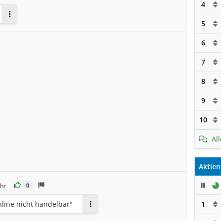
4
Antworten
5
6
7
8
9
10
Al
Aktien
Pau
hr
0
nline nicht handelbar"
1
Antworten