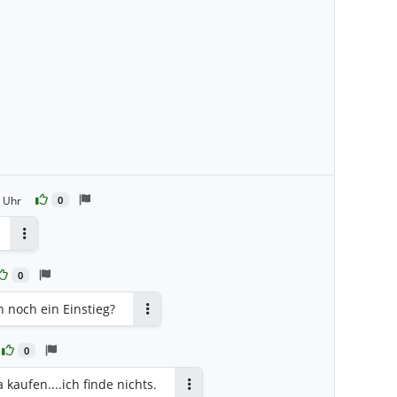
 Uhr
0
Antworten
0
h noch ein Einstieg?
Antworten
0
kaufen....ich finde nichts.