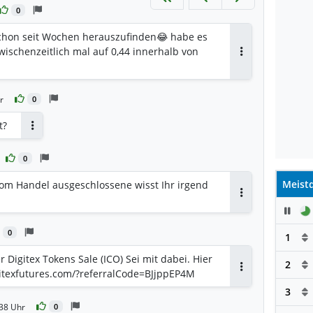
0
chon seit Wochen herauszufinden😂 habe es
wischenzeitlich mal auf 0,44 innerhalb von
Antworten
r
0
t?
Antworten
0
Meistd
vom Handel ausgeschlossene wisst Ihr irgend
Antworten
Pau
0
1
 Digitex Tokens Sale (ICO) Sei mit dabei. Hier
2
igitexfutures.com/?referralCode=BJjppEP4M
Antworten
3
38 Uhr
0