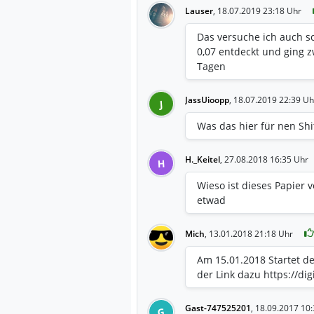
Lauser
,
18.07.2019 23:18 Uhr
Das versuche ich auch s
0,07 entdeckt und ging z
Tagen
JassUioopp
,
18.07.2019 22:39 Uh
J
Was das hier für nen Shi
H._Keitel
,
27.08.2018 16:35 Uhr
H
Wieso ist dieses Papier 
etwad
Mich
,
13.01.2018 21:18 Uhr
Am 15.01.2018 Startet der
der Link dazu https://d
Gast-747525201
,
18.09.2017 10:
G