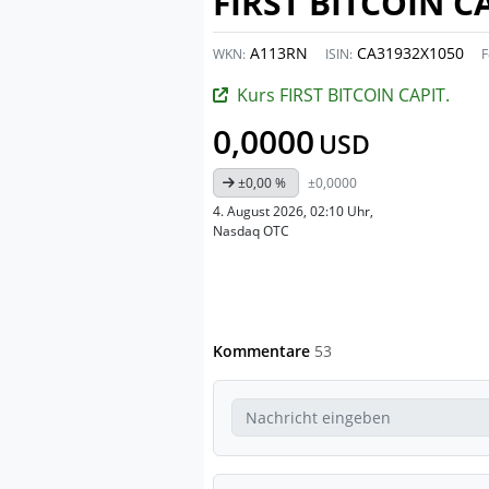
FIRST BITCOIN CA
A113RN
CA31932X1050
WKN:
ISIN:
F
Kurs FIRST BITCOIN CAPIT.
0,0000
USD
±0,00 %
±0,0000
4. August 2026, 02:10 Uhr
,
Nasdaq OTC
Kommentare
53