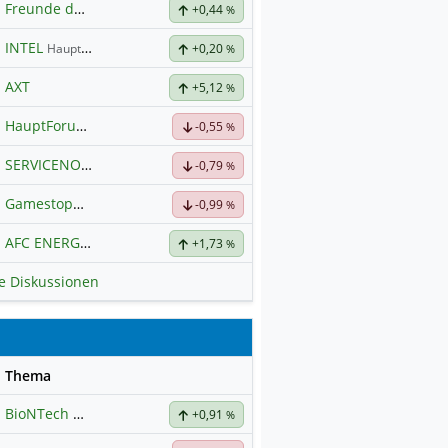
Freunde der Telekom
+0,44
%
INTEL
Hauptdiskussion
+0,20
%
AXT
+5,12
%
HauptForum SK HYNIC
-0,55
%
SERVICENOW
Hauptdiskussion
-0,79
%
Gamestop💎🙌
-0,99
%
AFC ENERGY
Hauptdiskussion
+1,73
%
le Diskussionen
se
Thema
BioNTech
Hauptdiskussion
+0,91
%