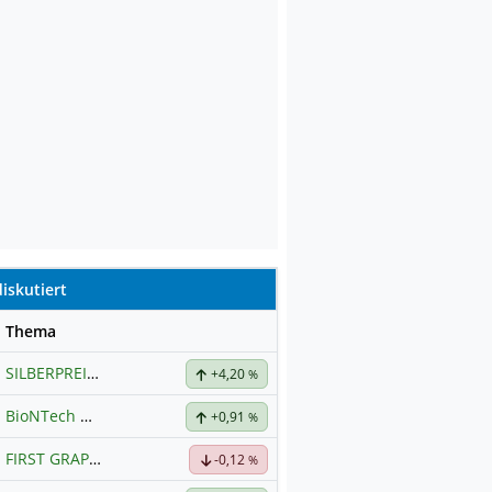
iskutiert
se
Thema
SILBERPREIS
Hauptdiskussion
+4,20
%
BioNTech
Hauptdiskussion
+0,91
%
FIRST GRAPHENE
Hauptdiskussion
-0,12
%