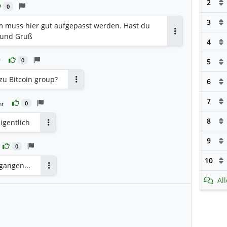
2
0
3
m muss hier gut aufgepasst werden. Hast du
e und Gruß
Antworten
4
r
0
5
zu Bitcoin group?
6
Antworten
7
hr
0
8
igentlich
Antworten
9
0
10
gangen...
Antworten
Al