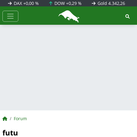
DAX
+0,00 %
DOW
+0,29 %
Gold
4.342,26
BörsenNEWS.de
BörsenNEWS.de
Forum
futu