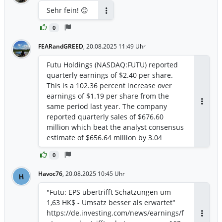
Sehr fein! 😊
Antworten
0
FEARandGREED
,
20.08.2025 11:49 Uhr
Futu Holdings (NASDAQ:FUTU) reported
quarterly earnings of $2.40 per share.
This is a 102.36 percent increase over
earnings of $1.19 per share from the
same period last year. The company
Antwor
reported quarterly sales of $676.60
million which beat the analyst consensus
estimate of $656.64 million by 3.04
percent. This is a 68.84 percent increase
0
over sales of $400.73 million the same
period last year.
Havoc76
,
20.08.2025 10:45 Uhr
H
"Futu: EPS übertrifft Schätzungen um
1,63 HK$ - Umsatz besser als erwartet"
https://de.investing.com/news/earnings/f
Antwor