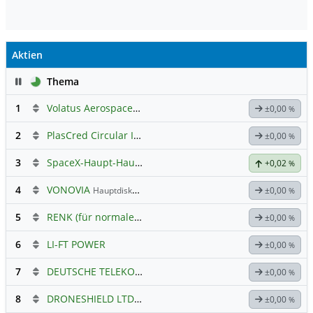
Aktien
Pause
Thema
1
Volatus Aerospace (Offener Austausch)
±0,00
%
2
PlasCred Circular Innovations
±0,00
%
3
SpaceX-Haupt-Hauptforum
+0,02
%
4
VONOVIA
Hauptdiskussion
±0,00
%
5
RENK (für normale, sachliche Kommunikation!)
±0,00
%
6
LI-FT POWER
±0,00
%
7
DEUTSCHE TELEKOM
Hauptdiskussion
±0,00
%
8
DRONESHIELD LTD
Hauptdiskussion
±0,00
%