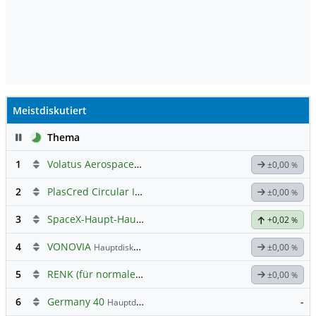
Meistdiskutiert
Pause
Thema
1
Volatus Aerospace (Offener Austausch)
±0,00
%
2
PlasCred Circular Innovations
±0,00
%
3
SpaceX-Haupt-Hauptforum
+0,02
%
4
VONOVIA
Hauptdiskussion
±0,00
%
5
RENK (für normale, sachliche Kommunikation!)
±0,00
%
6
Germany 40
-
Hauptdiskussion