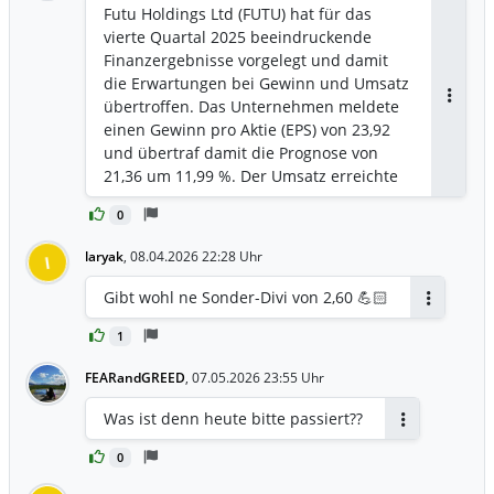
Futu Holdings Ltd (FUTU) hat für das
vierte Quartal 2025 beeindruckende
Finanzergebnisse vorgelegt und damit
die Erwartungen bei Gewinn und Umsatz
übertroffen. Das Unternehmen meldete
Antwor
einen Gewinn pro Aktie (EPS) von 23,92
und übertraf damit die Prognose von
21,36 um 11,99 %. Der Umsatz erreichte
6,44 Milliarden HKD und lag damit 8,05
0
% über den Erwartungen von 5,96
Milliarden HKD. Trotz dieser starken
laryak
,
08.04.2026 22:28 Uhr
l
Ergebnisse verzeichnete die Aktie im
vorbörslichen Handel einen leichten
Gibt wohl ne Sonder-Divi von 2,60 💪🏻
Rückgang von 0,75 %, was
Antworten
möglicherweise auf die allgemeine
1
Marktlage zurückzuführen ist.
FEARandGREED
,
07.05.2026 23:55 Uhr
Was ist denn heute bitte passiert??
Antworten
0