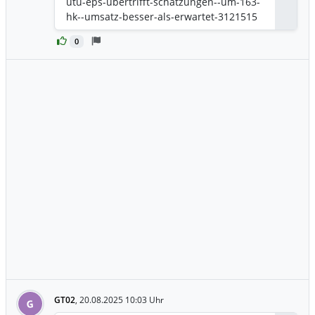
utu-eps-ubertrifft-schatzungen--um-163-
hk--umsatz-besser-als-erwartet-3121515
0
GT02
,
20.08.2025 10:03 Uhr
G