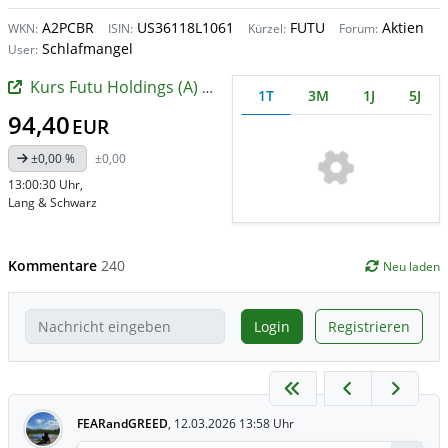
A2PCBR
US36118L1061
FUTU
Aktien
WKN:
ISIN:
Kürzel:
Forum:
Schlafmangel
User:
Kurs Futu Holdings (A) (A)
1T
3M
1J
5J
94,40
EUR
±0,00 %
±0,00
13:00:30 Uhr
,
Lang & Schwarz
Kommentare
240
Neu laden
Login
Registrieren
FEARandGREED
,
12.03.2026 13:58 Uhr