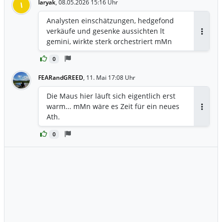
laryak
,
08.05.2026 15:16 Uhr
l
Analysten einschätzungen, hedgefond
verkäufe und gesenke aussichten lt
Antwor
gemini, wirkte sterk orchestriert mMn
0
FEARandGREED
,
11. Mai 17:08 Uhr
Die Maus hier läuft sich eigentlich erst
warm... mMn wäre es Zeit für ein neues
Antwor
Ath.
0