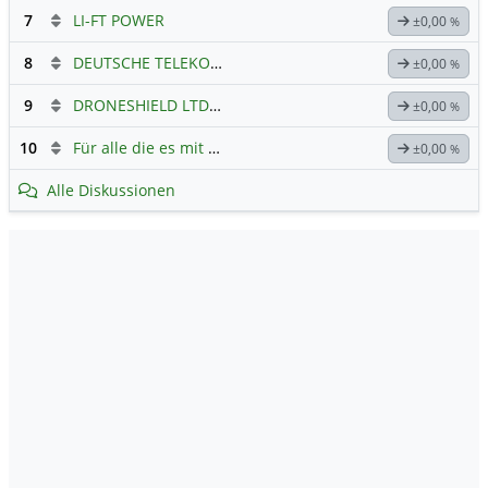
7
LI-FT POWER
±0,00
%
8
DEUTSCHE TELEKOM
Hauptdiskussion
±0,00
%
9
DRONESHIELD LTD
Hauptdiskussion
±0,00
%
10
Für alle die es mit Tesla ehrlich meinen...
±0,00
%
Alle Diskussionen