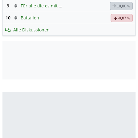
9
Für alle die es mit Tesla ehrlich meinen...
±0,00
%
10
Battalion
-0,87
%
Alle Diskussionen