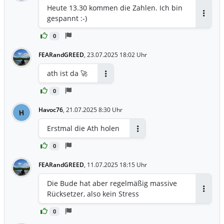
Heute 13.30 kommen die Zahlen. Ich bin
gespannt :-)
Antwor
0
FEARandGREED
,
23.07.2025 18:02 Uhr
ath ist da 🚀
Antworten
0
Havoc76
,
21.07.2025 8:30 Uhr
H
Erstmal die Ath holen
Antworten
0
FEARandGREED
,
11.07.2025 18:15 Uhr
Die Bude hat aber regelmäßig massive
Rücksetzer, also kein Stress
Antwor
0