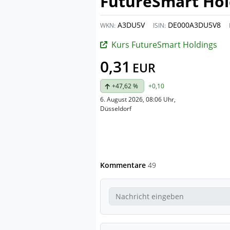
FutureSmart Hol
A3DU5V
DE000A3DU5V8
WKN:
ISIN:
Kurs FutureSmart Holdings
0,31
EUR
+47,62 %
+0,10
6. August 2026, 08:06 Uhr
,
Düsseldorf
Kommentare
49