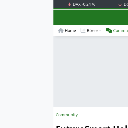
DAX
-0,24 %
D
Home
Börse
Commun
Community