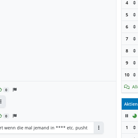
4
5
6
7
8
9
10
Al
0
Aktien
Antworten
Pau
0
1
rt wenn die mal jemand in **** etc. pusht
Antworten