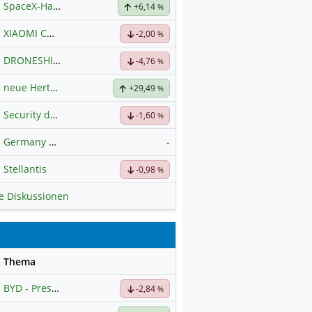
SpaceX-Haupt-Hauptforum
+6,14
%
XIAOMI CORP. CL.B
Hauptdiskussion
-2,00
%
DRONESHIELD LTD
Hauptdiskussion
-4,76
%
neue Hertz Aktie
+29,49
%
Security der nächsten Generation
-1,60
%
Germany 40 / DAX Prognose
-
Stellantis
-0,98
%
le Diskussionen
se
Thema
BYD - Presselinks
-2,84
%