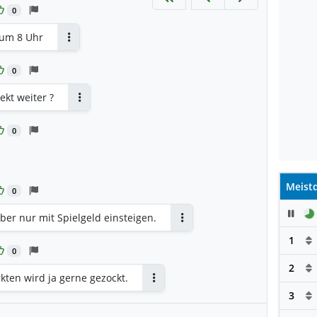
0
 um 8 Uhr
Antworten
0
ekt weiter ?
Antworten
0
Meistd
0
Pau
er nur mit Spielgeld einsteigen.
Antworten
1
0
2
kten wird ja gerne gezockt.
Antworten
3