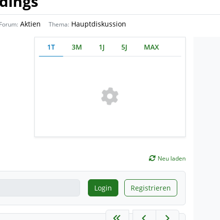
dings
Aktien
Hauptdiskussion
Forum:
Thema:
1T
3M
1J
5J
MAX
Neu laden
Login
Registrieren