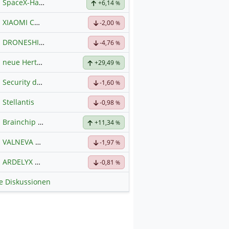
SpaceX-Haupt-Hauptforum
+6,14
%
XIAOMI CORP. CL.B
Hauptdiskussion
-2,00
%
DRONESHIELD LTD
Hauptdiskussion
-4,76
%
neue Hertz Aktie
+29,49
%
Security der nächsten Generation
-1,60
%
Stellantis
-0,98
%
Brainchip Klassengruppe
+11,34
%
VALNEVA SE
Hauptdiskussion
-1,97
%
ARDELYX
Hauptdiskussion
-0,81
%
le Diskussionen