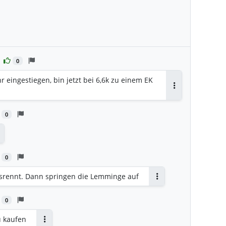
0
hr eingestiegen, bin jetzt bei 6,6k zu einem EK
Antworten
0
ntworten
0
srennt. Dann springen die Lemminge auf
Antworten
0
u kaufen