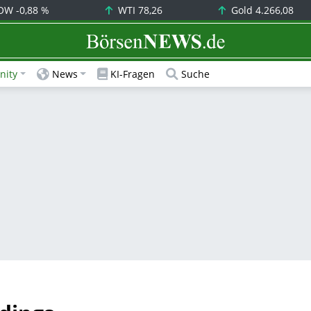
OW
-0,88 %
WTI
78,26
Gold
4.266,08
BörsenNEWS.de
ity
News
KI-Fragen
Suche