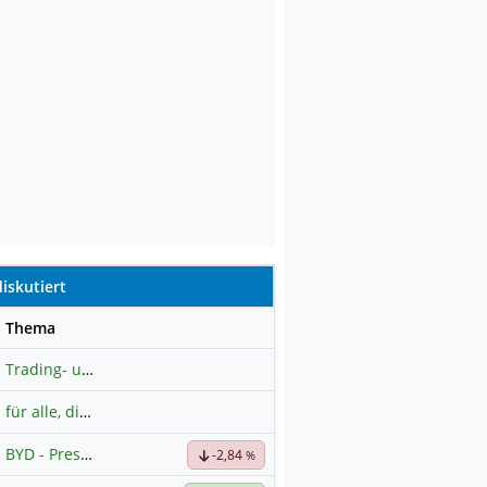
iskutiert
se
Thema
Trading- und Aktien-Chat
für alle, die es ehrlich meinen beim Traden.
BYD - Presselinks
-2,84
%