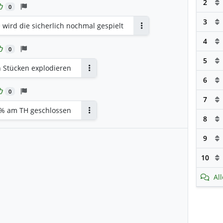
2
0
3
 wird die sicherlich nochmal gespielt
Antworten
4
0
5
n Stücken explodieren
Antworten
6
0
7
7% am TH geschlossen
8
Antworten
9
10
Al