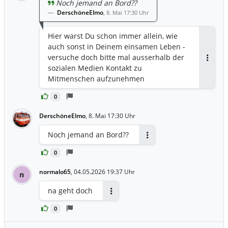
Noch jemand an Bord??
DerschöneElmo
,
8. Mai 17:30 Uhr
Hier warst Du schon immer allein, wie
auch sonst in Deinem einsamen Leben -
versuche doch bitte mal ausserhalb der
Antwor
sozialen Medien Kontakt zu
Mitmenschen aufzunehmen
0
DerschöneElmo
,
8. Mai 17:30 Uhr
Noch jemand an Bord??
Antworten
0
normalo65
,
04.05.2026 19:37 Uhr
n
na geht doch
Antworten
0