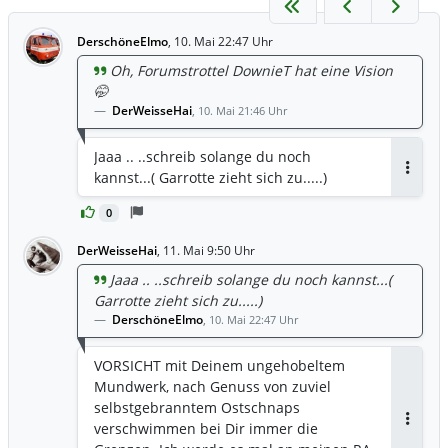
DerschöneElmo
,
10. Mai 22:47 Uhr
Oh, Forumstrottel DownieT hat eine Vision
🤭
DerWeisseHai
,
10. Mai 21:46 Uhr
Jaaa .. ..schreib solange du noch
kannst...( Garrotte zieht sich zu.....)
Antwor
0
DerWeisseHai
,
11. Mai 9:50 Uhr
Jaaa .. ..schreib solange du noch kannst...(
Garrotte zieht sich zu.....)
DerschöneElmo
,
10. Mai 22:47 Uhr
VORSICHT mit Deinem ungehobeltem
Mundwerk, nach Genuss von zuviel
selbstgebranntem Ostschnaps
verschwimmen bei Dir immer die
Antwor