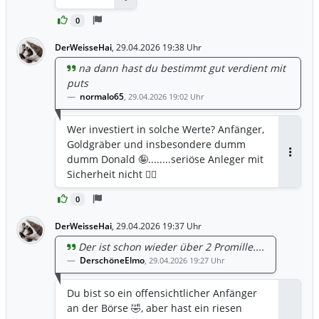
Antworten
0
DerWeisseHai
,
29.04.2026 19:38 Uhr
na dann hast du bestimmt gut verdient mit
puts
normalo65
,
29.04.2026 19:02 Uhr
Wer investiert in solche Werte? Anfänger,
Goldgräber und insbesondere dumm
dumm Donald 🤪........seriöse Anleger mit
Antwor
Sicherheit nicht 🤷‍♂️
0
DerWeisseHai
,
29.04.2026 19:37 Uhr
Der ist schon wieder über 2 Promille....
DerschöneElmo
,
29.04.2026 19:27 Uhr
Du bist so ein offensichtlicher Anfänger
an der Börse 🤣, aber hast ein riesen