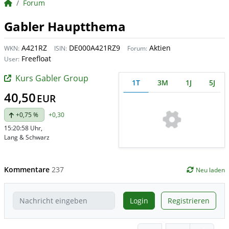
BörsenNEWS.de
Forum
Gabler Hauptthema
A421RZ
DE000A421RZ9
Aktien
WKN:
ISIN:
Forum:
Freefloat
User:
Kurs Gabler Group
1T
3M
1J
5J
40,50
EUR
+0,75 %
+0,30
15:20:58 Uhr
,
Lang & Schwarz
Kommentare
237
Neu laden
Login
Registrieren