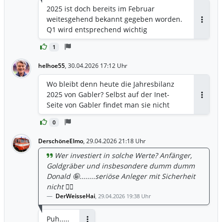
2025 ist doch bereits im Februar
weitesgehend bekannt gegeben worden.
Antwor
Q1 wird entsprechend wichtig
1
helhoe55
,
30.04.2026 17:12 Uhr
Wo bleibt denn heute die Jahresbilanz
2025 von Gabler? Selbst auf der Inet-
Antwor
Seite von Gabler findet man sie nicht
0
DerschöneElmo
,
29.04.2026 21:18 Uhr
Wer investiert in solche Werte? Anfänger,
Goldgräber und insbesondere dumm dumm
Donald 🤪........seriöse Anleger mit Sicherheit
nicht 🤷‍♂️
DerWeisseHai
,
29.04.2026 19:38 Uhr
Puh.....