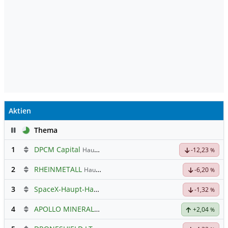
Aktien
Pause
Thema
1
DPCM Capital
Hauptdiskussion
-12,23
%
2
RHEINMETALL
Hauptdiskussion
-6,20
%
3
SpaceX-Haupt-Hauptforum
-1,32
%
4
APOLLO MINERALS
Hauptdiskussion
+2,04
%