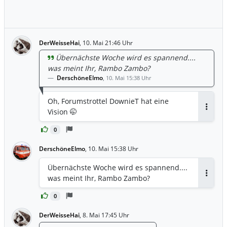
DerWeisseHai
,
10. Mai 21:46 Uhr
Übernächste Woche wird es spannend....
was meint Ihr, Rambo Zambo?
DerschöneElmo
,
10. Mai 15:38 Uhr
Oh, Forumstrottel DownieT hat eine
Vision 🤭
Antwor
0
DerschöneElmo
,
10. Mai 15:38 Uhr
Übernächste Woche wird es spannend....
was meint Ihr, Rambo Zambo?
Antwor
0
DerWeisseHai
,
8. Mai 17:45 Uhr