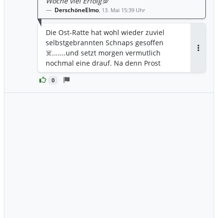
Woche viel Erfolg💯
DerschöneElmo
,
13. Mai 15:39 Uhr
Die Ost-Ratte hat wohl wieder zuviel
selbstgebrannten Schnaps gesoffen
☠️.......und setzt morgen vermutlich
Antwor
nochmal eine drauf. Na denn Prost
0