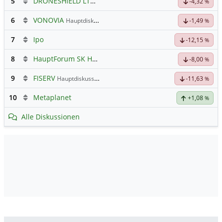
5
DRONESHIELD LTD
Hauptdiskussion
-4,32
%
6
VONOVIA
Hauptdiskussion
-1,49
%
7
Ipo
-12,15
%
8
HauptForum SK HYNIC
-8,00
%
9
FISERV
Hauptdiskussion
-11,63
%
10
Metaplanet
+1,08
%
Alle Diskussionen