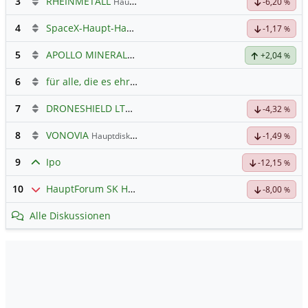
3
RHEINMETALL
Hauptdiskussion
-6,20
%
4
SpaceX-Haupt-Hauptforum
-1,17
%
5
APOLLO MINERALS
Hauptdiskussion
+2,04
%
6
für alle, die es ehrlich meinen beim Traden.
7
DRONESHIELD LTD
Hauptdiskussion
-4,32
%
8
VONOVIA
Hauptdiskussion
-1,49
%
9
Ipo
-12,15
%
10
HauptForum SK HYNIC
-8,00
%
Alle Diskussionen