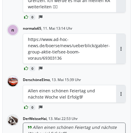
Grenzen. Ich werde es mal an meinen RA
weiterleiten 🤷‍♂️
0
normalo65
,
11. Mai 13:14 Uhr
n
https://www.ad-hoc-
news.de/boerse/news/ueberblick/gabler-
group-aktie-tiefsee-boom-
Antwor
voraus/69303136
0
DerschöneElmo
,
13. Mai 15:39 Uhr
Allen einen schönen Feiertag und
nächste Woche viel Erfolg💯
Antwor
0
DerWeisseHai
,
13. Mai 22:53 Uhr
Allen einen schönen Feiertag und nächste