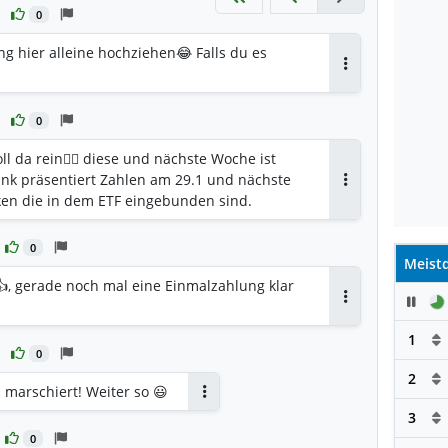
0
g hier alleine hochziehen😂 Falls du es
Antworten
0
l da rein👍🏻 diese und nächste Woche ist
ank präsentiert Zahlen am 29.1 und nächste
Antworten
en die in dem ETF eingebunden sind.
0
Meistd
 👍, gerade noch mal eine Einmalzahlung klar
Pau
Antworten
1
0
2
 marschiert! Weiter so 😃
Antworten
3
0