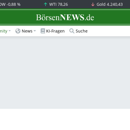
OW
-0,88 %
WTI
78,26
Gold
4.240,43
BörsenNEWS.de
ity
News
KI-Fragen
Suche