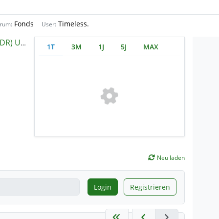
Fonds
Timeless.
rum:
User:
ETF- Acc
1T
3M
1J
5J
MAX
Neu laden
Login
Registrieren