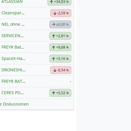
ATLASSIAN
+34,03
%
Cleanspark: $CLSK
-2,59
%
NEL ohne Spam
±0,00
%
SERVICENOW
Hauptdiskussion
+2,81
%
FREYR Battery Inc Registered Shs
+8,68
Hauptdiskussion
%
SpaceX-Haupt-Hauptforum
+5,16
%
DRONESHIELD LTD
Hauptdiskussion
-6,54
%
FREYR BATTERY
-
CERES POWER
Hauptdiskussion
+5,52
%
le Diskussionen