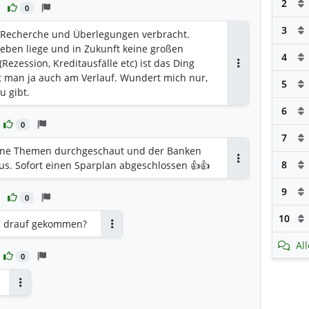
2
0
3
t Recherche und Überlegungen verbracht.
eben liege und in Zukunft keine großen
4
zession, Kreditausfälle etc) ist das Ding
Antworten
ht man ja auch am Verlauf. Wundert mich nur,
5
u gibt.
6
0
7
eine Themen durchgeschaut und der Banken
8
us. Sofort einen Sparplan abgeschlossen 👍👍
Antworten
9
0
10
du drauf gekommen?
Antworten
Al
0
Antworten