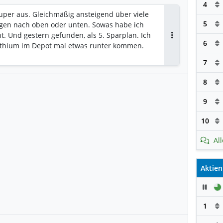
4
super aus. Gleichmäßig ansteigend über viele
5
ngen nach oben oder unten. Sowas habe ich
. Und gestern gefunden, als 5. Sparplan. Ich
6
Antworten
thium im Depot mal etwas runter kommen.
7
8
9
10
Al
Aktien
Pau
1