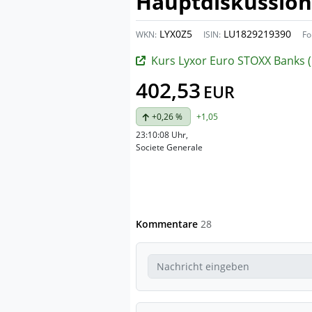
Hauptdiskussion
LYX0Z5
LU1829219390
WKN:
ISIN:
Fo
Kurs Lyxor Euro STOXX Banks (DR) UCITS 
402,53
EUR
+0,26 %
+1,05
23:10:08 Uhr
,
Societe Generale
Kommentare
28