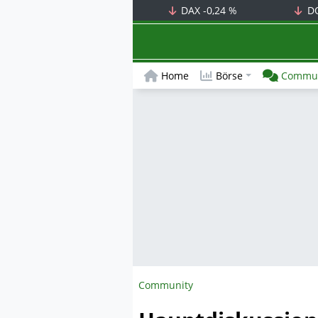
DAX
-0,24 %
D
Home
Börse
Commun
Community