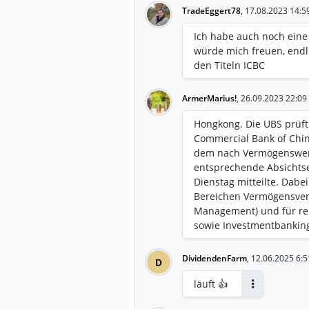
TradeEggert78
,
17.08.2023 14:5
Ich habe auch noch eine
würde mich freuen, endli
den Titeln ICBC
ArmerMarius!
,
26.09.2023 22:09
Hongkong. Die UBS prüft
Commercial Bank of Chin
dem nach Vermögenswerte
entsprechende Absichtse
Dienstag mitteilte. Dabe
Bereichen Vermögensver
Management) und für re
sowie Investmentbankin
Vereinbarung umfasse u
vertrieb, Kundenbetreuu
DividendenFarm
,
12.06.2025 6:5
D
Vermögensverwahrung. UB
übernommen und hält d
läuft 👍
Antworten
Gemeinschaftsunternehm