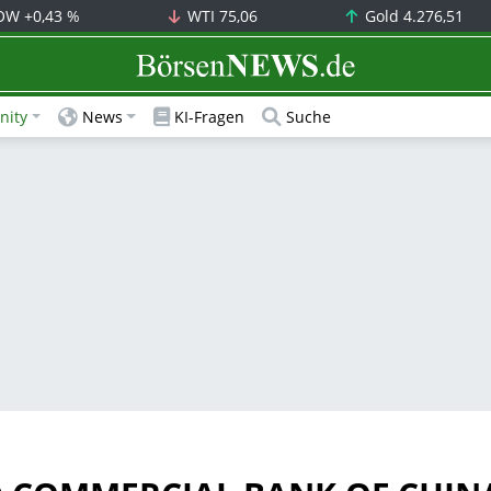
OW
+0,43 %
WTI
75,06
Gold
4.276,51
BörsenNEWS.de
ity
News
KI-Fragen
Suche