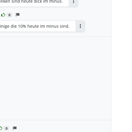
anken sind heute dick im minus.
Antworten
0
einige die 10% heute im minus sind.
Antworten
0