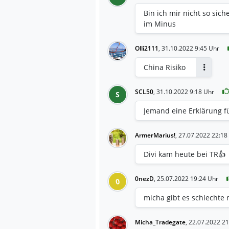
Bin ich mir nicht so sich
im Minus
Olli2111
,
31.10.2022 9:45 Uhr
China Risiko
Antwort
SCL50
,
31.10.2022 9:18 Uhr
S
Jemand eine Erklärung f
ArmerMarius!
,
27.07.2022 22:18
Divi kam heute bei TR👍
0nezD
,
25.07.2022 19:24 Uhr
0
micha gibt es schlechte n
Micha_Tradegate
,
22.07.2022 21