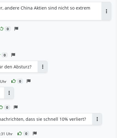
er, andere China Aktien sind nicht so extrem
Antworten
0
en
0
ür den Absturz?
Antworten
 Uhr
0
Antworten
0
achrichten, dass sie schnell 10% verliert?
Antworten
:31 Uhr
0