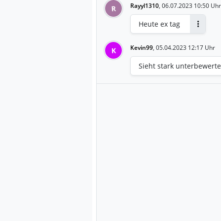
Company. rtr
Rayyl1310
,
06.07.2023 10:50 Uhr
R
Heute ex tag
Antwort
Kevin99
,
05.04.2023 12:17 Uhr
K
Sieht stark unterbewertet