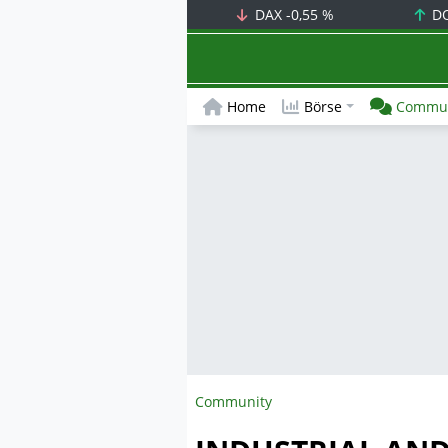
DAX
-0,55 %
D
Home
Börse
Commun
Community