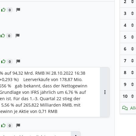
2
0
3
4
rten
0
5
6
en
7
0
8
 % auf 94,32 Mrd. RMB ￼ 28.10.2022 16:38
(+0,293 %) Leerverkäufe von 178,87 Mio.
9
2,556 % gab bekannt, dass der Nettogewinn
 Grundlage von IFRS jährlich um 6,76 % auf
10
Antworten
 ist. Für das 1.-3. Quartal 22 stieg der
 5,56 % auf 265,822 Milliarden RMB, mit
Al
ewinn je Aktie von 0,71 RMB
0