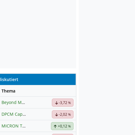
iskutiert
se
Thema
Beyond Meat
Hauptdiskussion
-3,72
%
DPCM Capital
Hauptdiskussion
-2,02
%
MICRON TECHNOLOGY
Hauptdiskussion
+0,12
%