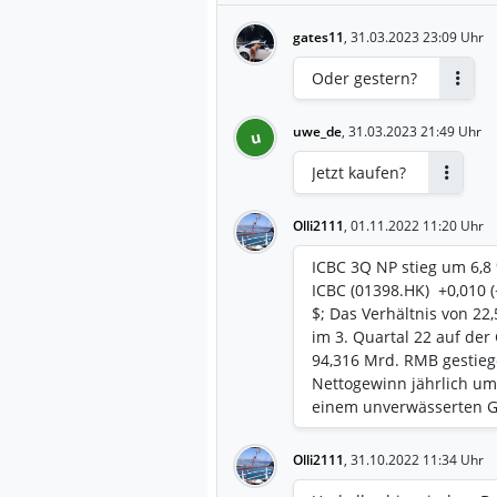
gates11
,
31.03.2023 23:09 Uhr
Oder gestern?
Antwo
uwe_de
,
31.03.2023 21:49 Uhr
u
Jetzt kaufen?
Antwort
Olli2111
,
01.11.2022 11:20 Uhr
ICBC 3Q NP stieg um 6,8
ICBC (01398.HK) +0,010 
$; Das Verhältnis von 2
im 3. Quartal 22 auf der
94,316 Mrd. RMB gestiegen
Nettogewinn jährlich um
einem unverwässerten G
Olli2111
,
31.10.2022 11:34 Uhr