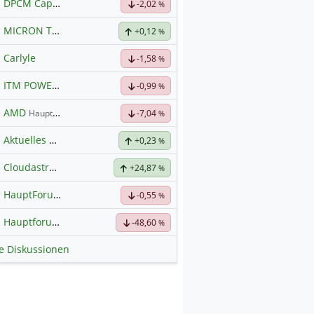
DPCM Capital
Hauptdiskussion
-2,02
%
MICRON TECHNOLOGY
Hauptdiskussion
+0,12
%
Carlyle
-1,58
%
ITM POWER
Hauptdiskussion
-0,99
%
AMD
Hauptdiskussion
-7,04
%
Aktuelles zu Almonty Industries
+0,23
%
Cloudastructure Inc Registered Shs-A-
+24,87
Hauptdiskussion
%
HauptForum SK HYNIC
-0,55
%
Hauptforum zu LMG
-48,60
%
le Diskussionen