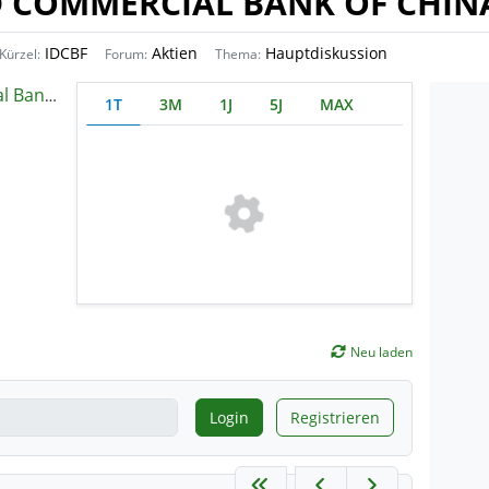
D COMMERCIAL BANK OF CHIN
IDCBF
Aktien
Hauptdiskussion
Kürzel:
Forum:
Thema:
hina (H)
1T
3M
1J
5J
MAX
Neu laden
Login
Registrieren