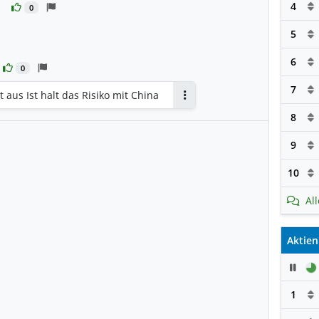
4
0
5
en
6
0
7
 aus Ist halt das Risiko mit China
Antworten
8
9
10
Al
Aktien
Pau
1