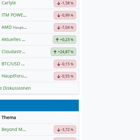
Carlyle
-1,58
%
ITM POWER
Hauptdiskussion
-0,99
%
AMD
Hauptdiskussion
-7,04
%
Aktuelles zu Almonty Industries
+0,23
%
Cloudastructure Inc Registered Shs-A-
+24,87
Hauptdiskussion
%
BTC/USD
Hauptdiskussion
-0,15
%
HauptForum SK HYNIC
-0,55
%
le Diskussionen
se
Thema
Beyond Meat
Hauptdiskussion
-3,72
%