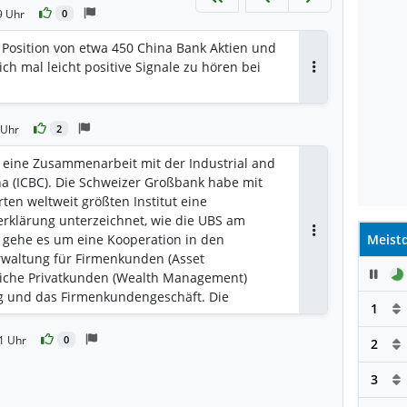
9 Uhr
0
 Position von etwa 450 China Bank Aktien und
ch mal leicht positive Signale zu hören bei
Antworten
 Uhr
2
 eine Zusammenarbeit mit der Industrial and
a (ICBC). Die Schweizer Großbank habe mit
n weltweit größten Institut eine
rklärung unterzeichnet, wie die UBS am
i gehe es um eine Kooperation in den
Meistd
Antworten
waltung für Firmenkunden (Asset
Pau
iche Privatkunden (Wealth Management)
g und das Firmenkundengeschäft. Die
1
nter anderem Produktentwicklung und -
ng, Handel, Finanzierungen, Research und
1 Uhr
0
2
S hatte im Juni die Credit Suisse
adurch nun 20 Prozent an dem
3
en ICBC Credit Suisse Asset Management