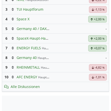
3
TUI Hauptforum
-1,13
%
4
Space X
+2,00
%
5
Germany 40 / DAX Prognose
-
6
SpaceX-Haupt-Hauptforum
+2,00
%
7
ENERGY FUELS
Hauptdiskussion
+0,07
%
8
Germany 40
-
Hauptdiskussion
9
RHEINMETALL
Hauptdiskussion
-4,82
%
10
AFC ENERGY
Hauptdiskussion
-1,01
%
Alle Diskussionen