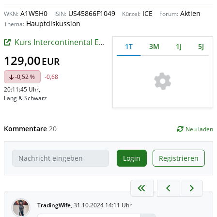
A1W5H0
US45866F1049
ICE
Aktien
WKN:
ISIN:
Kürzel:
Forum:
Hauptdiskussion
Thema:
Kurs Intercontinental Exchange
1T
3M
1J
5J
129,00
EUR
-0,52 %
-0,68
20:11:45 Uhr
,
Lang & Schwarz
Kommentare
20
Neu laden
Login
Registrieren
TradingWife
,
31.10.2024 14:11 Uhr