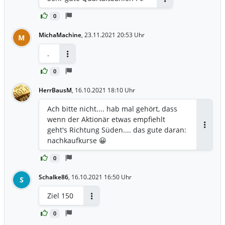
Antworten
0
MichaMachine
,
23.11.2021 20:53 Uhr
M
.
Antworten
0
HerrBausM
,
16.10.2021 18:10 Uhr
Ach bitte nicht.... hab mal gehört, dass
wenn der Aktionär etwas empfiehlt
geht's Richtung Süden.... das gute daran:
Antwor
nachkaufkurse 😀
0
Schalke86
,
16.10.2021 16:50 Uhr
S
Ziel 150
Antworten
0