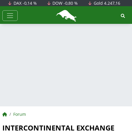
DAX
-0,14 %
DOW
-0,80 %
Gold
4.247,16
BörsenNEWS.de
BörsenNEWS.de
Forum
INTERCONTINENTAL EXCHANGE