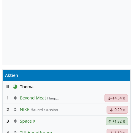
Aktien
Pause
Thema
1
Beyond Meat
Hauptdiskussion
-14,54
%
2
NIKE
Hauptdiskussion
-0,29
%
3
Space X
+1,32
%
4
TUI Hauptforum
-1,13
%