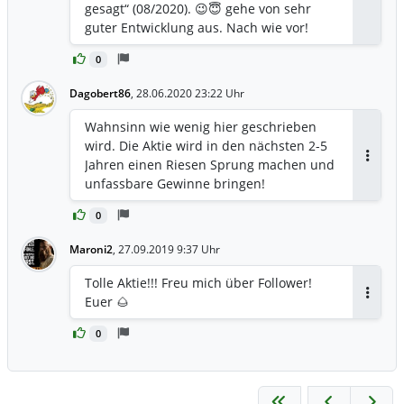
Antwor
gesagt“ (08/2020). 😉😇 gehe von sehr
guter Entwicklung aus. Nach wie vor!
0
Dagobert86
,
28.06.2020 23:22 Uhr
Wahnsinn wie wenig hier geschrieben
wird. Die Aktie wird in den nächsten 2-5
Jahren einen Riesen Sprung machen und
Antwor
unfassbare Gewinne bringen!
0
Maroni2
,
27.09.2019 9:37 Uhr
Tolle Aktie!!! Freu mich über Follower!
Euer 🌰
Antwor
0