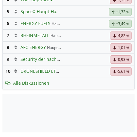
5
SpaceX-Haupt-Hauptforum
+1,32
%
6
ENERGY FUELS
Hauptdiskussion
+3,49
%
7
RHEINMETALL
Hauptdiskussion
-4,82
%
8
AFC ENERGY
Hauptdiskussion
-1,01
%
9
Security der nächsten Generation
-0,93
%
10
DRONESHIELD LTD
Hauptdiskussion
-5,61
%
Alle Diskussionen