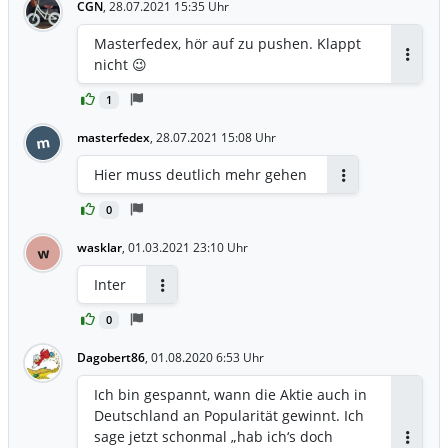
CGN
,
28.07.2021 15:35 Uhr
Masterfedex, hör auf zu pushen. Klappt
nicht 😉
Antwor
1
masterfedex
,
28.07.2021 15:08 Uhr
m
Hier muss deutlich mehr gehen
Antworten
0
wasklar
,
01.03.2021 23:10 Uhr
w
Inter
Antworten
0
Dagobert86
,
01.08.2020 6:53 Uhr
Ich bin gespannt, wann die Aktie auch in
Deutschland an Popularität gewinnt. Ich
sage jetzt schonmal „hab ich‘s doch