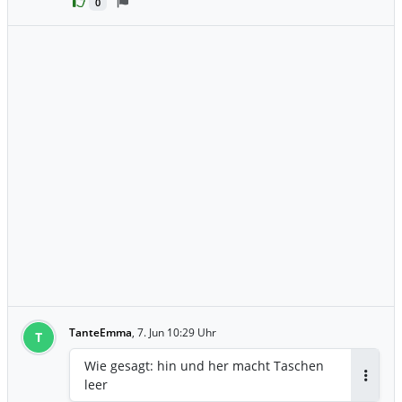
0
TanteEmma
,
7. Jun 10:29 Uhr
T
Wie gesagt: hin und her macht Taschen
leer
Antwor