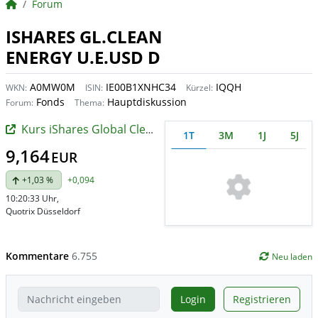
BörsenNEWS.de
Forum
ISHARES GL.CLEAN
ENERGY U.E.USD D
A0MW0M
IE00B1XNHC34
IQQH
WKN:
ISIN:
Kürzel:
Fonds
Hauptdiskussion
Forum:
Thema:
Kurs iShares Global Clean Energy UCITS ETF
1T
3M
1J
5J
9,164
EUR
+1,03 %
+0,094
10:20:33 Uhr
,
Quotrix Düsseldorf
Kommentare
6.755
Neu laden
Login
Registrieren