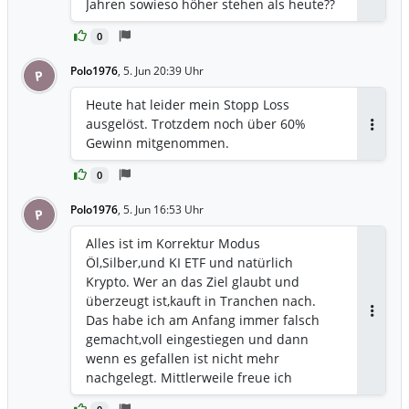
Jahren sowieso höher stehen als heute??
0
Polo1976
,
5. Jun 20:39 Uhr
P
Heute hat leider mein Stopp Loss
ausgelöst. Trotzdem noch über 60%
Antwor
Gewinn mitgenommen.
0
Polo1976
,
5. Jun 16:53 Uhr
P
Alles ist im Korrektur Modus
Öl,Silber,und KI ETF und natürlich
Krypto. Wer an das Ziel glaubt und
überzeugt ist,kauft in Tranchen nach.
Das habe ich am Anfang immer falsch
Antwor
gemacht,voll eingestiegen und dann
wenn es gefallen ist nicht mehr
nachgelegt. Mittlerweile freue ich
mich,wenn ich günstiger nachlegen kann