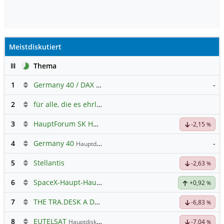
Meistdiskutiert
Pause
Thema
1
Germany 40 / DAX Prognose
-
2
für alle, die es ehrlich meinen beim Traden.
3
HauptForum SK HYNIC
-2,15
%
4
Germany 40
-
Hauptdiskussion
5
Stellantis
-2,63
%
6
SpaceX-Haupt-Hauptforum
+0,92
%
7
THE TRA.DESK A DL-,000001
Hauptdiskussion
-6,83
%
8
EUTELSAT
Hauptdiskussion
-7,04
%