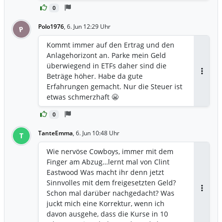
0
Polo1976
,
6. Jun 12:29 Uhr
P
Kommt immer auf den Ertrag und den
Anlagehorizont an. Parke mein Geld
überwiegend in ETFs daher sind die
Beträge höher. Habe da gute
Antwor
Erfahrungen gemacht. Nur die Steuer ist
etwas schmerzhaft 😬
0
TanteEmma
,
6. Jun 10:48 Uhr
T
Wie nervöse Cowboys, immer mit dem
Finger am Abzug…lernt mal von Clint
Eastwood Was macht ihr denn jetzt
Sinnvolles mit dem freigesetzten Geld?
Schon mal darüber nachgedacht? Was
Antwor
juckt mich eine Korrektur, wenn ich
davon ausgehe, dass die Kurse in 10