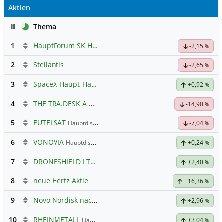
Aktien
Pause
Thema
1
HauptForum SK HYNIC
-2,15
%
2
Stellantis
-2,65
%
3
SpaceX-Haupt-Hauptforum
+0,92
%
4
THE TRA.DESK A DL-,000001
Hauptdiskussion
-14,90
%
5
EUTELSAT
Hauptdiskussion
-7,04
%
6
VONOVIA
Hauptdiskussion
+0,24
%
7
DRONESHIELD LTD
Hauptdiskussion
+2,40
%
8
neue Hertz Aktie
+16,36
%
9
Novo Nordisk nach Split
+2,96
%
10
RHEINMETALL
Hauptdiskussion
+3,04
%