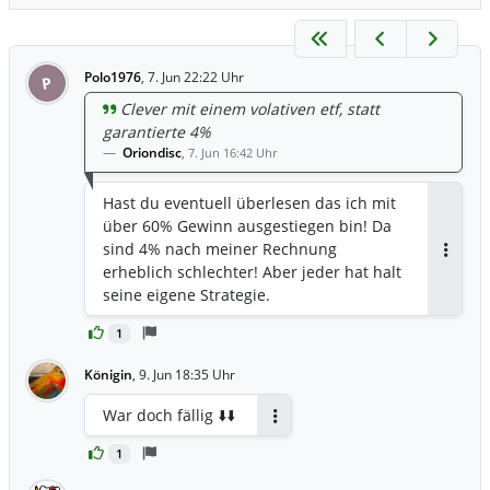
Polo1976
,
7. Jun 22:22 Uhr
P
Clever mit einem volativen etf, statt
garantierte 4%
Oriondisc
,
7. Jun 16:42 Uhr
Hast du eventuell überlesen das ich mit
über 60% Gewinn ausgestiegen bin! Da
sind 4% nach meiner Rechnung
Antwor
erheblich schlechter! Aber jeder hat halt
seine eigene Strategie.
1
Königin
,
9. Jun 18:35 Uhr
War doch fällig ⬇️⬇️
Antworten
1