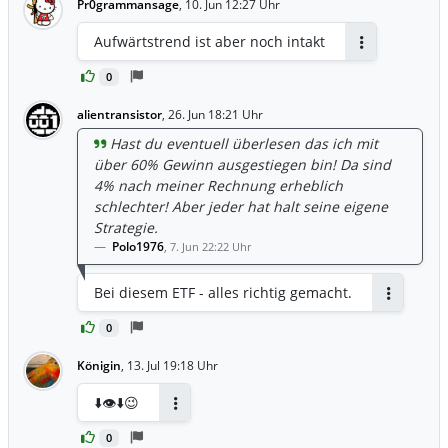
Pr0grammansage
,
10. Jun 12:27 Uhr
Aufwärtstrend ist aber noch intakt
Antworten
0
alientransistor
,
26. Jun 18:21 Uhr
Hast du eventuell überlesen das ich mit
über 60% Gewinn ausgestiegen bin! Da sind
4% nach meiner Rechnung erheblich
schlechter! Aber jeder hat halt seine eigene
Strategie.
Polo1976
,
7. Jun 22:22 Uhr
Bei diesem ETF - alles richtig gemacht.
Antworten
0
Königin
,
13. Jul 19:18 Uhr
⬇️👁⬇️😉
Antworten
0