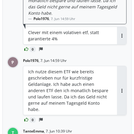
monatlich bespare und laufen lasse. Da ich
das Geld nicht gerne auf meinem Tagesgeld
Konto habe.
Polo1976
,
7. Jun 14:59 Uhr
Clever mit einem volativen etf, statt
garantierte 4%
Antwor
0
Polo1976
,
7. Jun 14:59 Uhr
P
Ich nutze diesem ETF wie bereits
geschrieben nur für kurzfristige
Geldanlage. Ich habe auch einen
anderen ETF den ich monatlich bespare
Antwor
und laufen lasse. Da ich das Geld nicht
gerne auf meinem Tagesgeld Konto
habe.
0
TanteEmma
,
7. Jun 10:39 Uhr
T