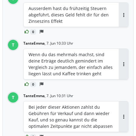
Ausserdem hast du frühzeitig Steuern
abgeführt, dieses Geld fehlt dir für den
Antwor
Zinseszins Effekt
0
TanteEmma
,
7. Jun 10:33 Uhr
T
Wenn du das mehrmals machst, sind
deine Erträge deutlich gemindert im
Vergleich zu jemandem, der einfach alles
Antwor
liegen lässt und Kaffee trinken geht
0
TanteEmma
,
7. Jun 10:31 Uhr
T
Bei jeder dieser Aktionen zahlst du
Gebühren für Verkauf und dann wieder
Kauf, und so genau kannst du die
Antwor
optimalen Zeitpunkte gar nicht abpassen