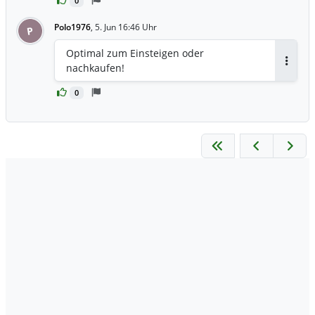
0
und mein Depot bestätigt mich!
Polo1976
,
5. Jun 16:46 Uhr
P
Optimal zum Einsteigen oder
nachkaufen!
Antwor
0