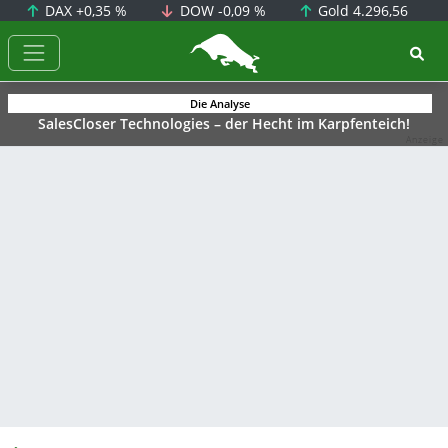
DAX
+0,35 %
DOW
-0,09 %
Gold
4.296,56
BörsenNEWS.de
Die Analyse
SalesCloser Technologies – der Hecht im Karpfenteich!
Anzeige