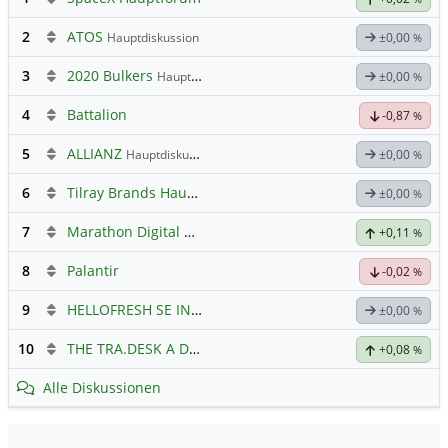
2
ATOS
Hauptdiskussion
±0,00
%
3
2020 Bulkers
Hauptdiskussion
±0,00
%
4
Battalion
-0,87
%
5
ALLIANZ
Hauptdiskussion
±0,00
%
6
Tilray Brands Hauptforum
±0,00
%
7
Marathon Digital Holdings
+0,11
%
8
Palantir
-0,02
%
9
HELLOFRESH SE INH O.N.
Hauptdiskussion
±0,00
%
10
THE TRA.DESK A DL-,000001
Hauptdiskussion
+0,08
%
Alle Diskussionen