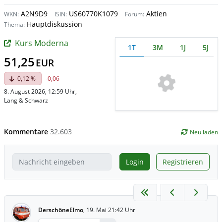
A2N9D9
US60770K1079
Aktien
WKN:
ISIN:
Forum:
Hauptdiskussion
Thema:
Kurs Moderna
1T
3M
1J
5J
51,25
EUR
-0,12 %
-0,06
8. August 2026, 12:59 Uhr
,
Lang & Schwarz
Kommentare
32.603
Neu laden
Login
Registrieren
DerschöneElmo
,
19. Mai 21:42 Uhr