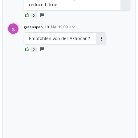
Antwor
reduced=true
0
greenspan
,
19. Mai 19:09 Uhr
g
Empfohlen von der Aktionär ?
Antworten
0