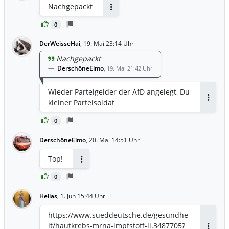
Nachgepackt
Antworten
0
DerWeisseHai
,
19. Mai 23:14 Uhr
Nachgepackt
DerschöneElmo
,
19. Mai 21:42 Uhr
Wieder Parteigelder der AfD angelegt, Du
kleiner Parteisoldat
Antwor
0
DerschöneElmo
,
20. Mai 14:51 Uhr
Top!
Antworten
0
Hellas
,
1. Jun 15:44 Uhr
https://www.sueddeutsche.de/gesundhe
it/hautkrebs-mrna-impfstoff-li.3487705?