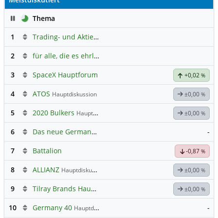
Pause
Thema
1
Trading- und Aktien-Chat
2
für alle, die es ehrlich meinen beim Traden.
3
SpaceX Hauptforum
+0,02
%
4
ATOS
Hauptdiskussion
±0,00
%
5
2020 Bulkers
Hauptdiskussion
±0,00
%
6
Das neue Germany 40 Prognose Forum
-
7
Battalion
-0,87
%
8
ALLIANZ
Hauptdiskussion
±0,00
%
9
Tilray Brands Hauptforum
±0,00
%
10
Germany 40
-
Hauptdiskussion