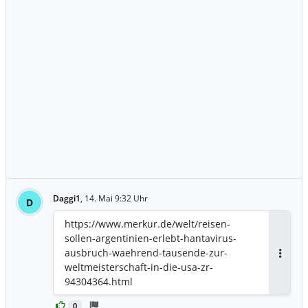
Daggi1
,
14. Mai 9:32 Uhr
D
https://www.merkur.de/welt/reisen-
sollen-argentinien-erlebt-hantavirus-
ausbruch-waehrend-tausende-zur-
Antwor
weltmeisterschaft-in-die-usa-zr-
94304364.html
0