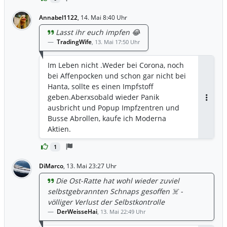
Annabel1122
,
14. Mai 8:40 Uhr
Lasst ihr euch impfen 😂
TradingWife
,
13. Mai 17:50 Uhr
Im Leben nicht .Weder bei Corona, noch
bei Affenpocken und schon gar nicht bei
Hanta, sollte es einen Impfstoff
geben.Aberxsobald wieder Panik
Antwor
ausbricht und Popup Impfzentren und
Busse Abrollen, kaufe ich Moderna
Aktien.
1
DiMarco
,
13. Mai 23:27 Uhr
Die Ost-Ratte hat wohl wieder zuviel
selbstgebrannten Schnaps gesoffen ☠️ -
völliger Verlust der Selbstkontrolle
DerWeisseHai
,
13. Mai 22:49 Uhr