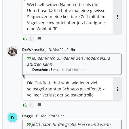
Wechselt seinen Namen öfter als die
Unterhose 😂 Ich hatte mal eine gewisse
Sequenzen meine kostbare Zeit mit dem
Antwor
Vogel verschwendet aber jetzt auf Igno =
eine Wohltat 🙋‍♂️
0
DerWeisseHai
,
13. Mai 22:49 Uhr
Ja, damit ich dir damit den modernakurs
stützen kann
DerschöneElmo
,
13. Mai 18:01 Uhr
Die Ost-Ratte hat wohl wieder zuviel
selbstgebrannten Schnaps gesoffen ☠️ -
Antwor
völliger Verlust der Selbstkontrolle
0
Daggi1
,
13. Mai 22:07 Uhr
D
Jetzt habt ihr die große Fresse und wenn