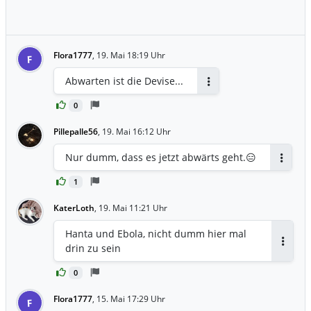
Flora1777
,
19. Mai 18:19 Uhr
F
Abwarten ist die Devise...
Antworten
0
Pillepalle56
,
19. Mai 16:12 Uhr
Nur dumm, dass es jetzt abwärts geht.😑
Antwor
1
KaterLoth
,
19. Mai 11:21 Uhr
Hanta und Ebola, nicht dumm hier mal
drin zu sein
Antwor
0
Flora1777
,
15. Mai 17:29 Uhr
F