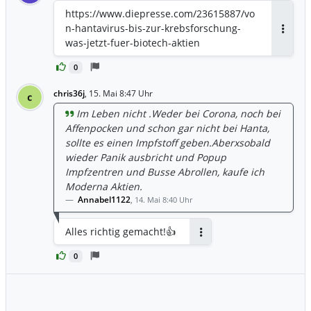
https://www.diepresse.com/23615887/vo
n-hantavirus-bis-zur-krebsforschung-
Antwor
was-jetzt-fuer-biotech-aktien
0
chris36j
,
15. Mai 8:47 Uhr
c
Im Leben nicht .Weder bei Corona, noch bei
Affenpocken und schon gar nicht bei Hanta,
sollte es einen Impfstoff geben.Aberxsobald
wieder Panik ausbricht und Popup
Impfzentren und Busse Abrollen, kaufe ich
Moderna Aktien.
Annabel1122
,
14. Mai 8:40 Uhr
Alles richtig gemacht!👍
Antworten
0