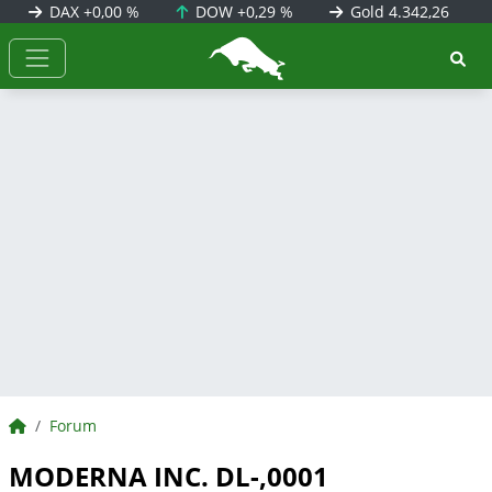
DAX
+0,00 %
DOW
+0,29 %
Gold
4.342,26
BörsenNEWS.de
BörsenNEWS.de
Forum
MODERNA INC. DL-,0001