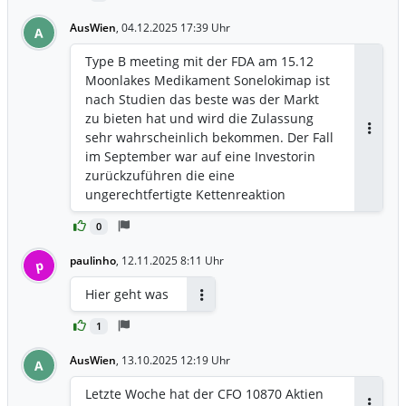
AusWien
,
04.12.2025 17:39 Uhr
A
Type B meeting mit der FDA am 15.12
Moonlakes Medikament Sonelokimap ist
nach Studien das beste was der Markt
zu bieten hat und wird die Zulassung
sehr wahrscheinlich bekommen. Der Fall
Antwor
im September war auf eine Investorin
zurückzuführen die eine
ungerechtfertigte Kettenreaktion
ausgelöst hat. Grund war 1 Patient in der
0
Placebo studie. Die Aktie fiel auf unter 6
und ist seitdem stetig im steigen. Merck
paulinho
,
12.11.2025 8:11 Uhr
p
wollte Moonlake schon auskaufen (etwa
47$ pro Aktie) und Moonlake hat
Hier geht was
abgelehnt. Das war vor dem Fall als die
Antworten
Aktie noch über 60 wert war. Analysten
1
spekulieren mit einem wert zwischen 80
AusWien
,
13.10.2025 12:19 Uhr
A
und 120, manche sogar mit 210 (nach
fundierten modellrechnungen) sollte
Letzte Woche hat der CFO 10870 Aktien
Moonlake aufgekauft werden. Ich halte