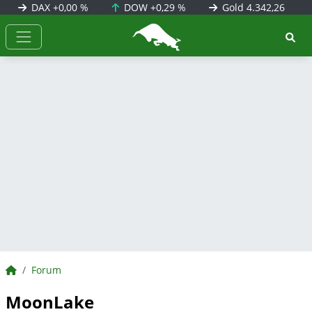
DAX
+0,00 %
DOW
+0,29 %
Gold
4.342,26
BörsenNEWS.de
BörsenNEWS.de
Forum
MoonLake