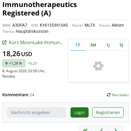
Immunotherapeutics
Registered (A)
A3DFA7
KY61559X1045
MLTX
Aktien
WKN:
ISIN:
Kürzel:
Forum:
Hauptdiskussion
Thema:
Kurs MoonLake Immunotherapeutics Registered (A)
1T
3M
1J
5J
18,26
USD
+1,28 %
+0,23
8. August 2026, 02:00 Uhr
,
Nasdaq
Kommentare
24
Neu laden
Login
Registrieren