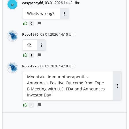
easypeasy66
,
03.01.2026 14:42 Uhr
e
Whats wrong?
Antworten
0
Robo1976
,
08.01.2026 14:10 Uhr
👏
Antworten
1
Robo1976
,
08.01.2026 14:10 Uhr
MoonLake Immunotherapeutics
Announces Positive Outcome from Type
B Meeting with U.S. FDA and Announces
Antwor
Investor Day
3