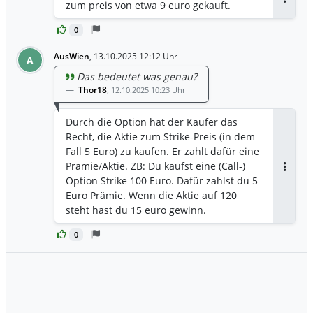
zum preis von etwa 9 euro gekauft.
Antwor
40-60 ohne Übernahme realistisch. Der
Marktwert für sen Verkauf des
0
Medikaments ist auf der Moonlake
AusWien
Homepage nachzulesen. Seit meinem
,
13.10.2025 12:12 Uhr
A
letztem Post am 13.0ktober ist die Aktie
Das bedeutet was genau?
von 10,66 auf etwa 14,60 gestiegen. Der
Thor18
,
12.10.2025 10:23 Uhr
Freefloat ist gering, der Bärenanteil wird
von konstitutionellen Investoren
Durch die Option hat der Käufer das
gehalten. Das ist keine Werbung und
Recht, die Aktie zum Strike-Preis (in dem
keine empfehlung zum Kauf. Alle
Fall 5 Euro) zu kaufen. Er zahlt dafür eine
Kursangaben sind rein spekulativ. Ich
Prämie/Aktie. ZB: Du kaufst eine (Call-)
bin investiert seit anfang Oktober.
Antwor
Option Strike 100 Euro. Dafür zahlst du 5
Euro Prämie. Wenn die Aktie auf 120
steht hast du 15 euro gewinn.
0