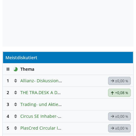
Meistdiskutiert
Pause
Thema
1
Allianz- Diskussion mit derminator
±0,00
%
2
THE TRA.DESK A DL-,000001
Hauptdiskussion
+0,08
%
3
Trading- und Aktien-Chat
4
Circus SE Inhaber-Akt
Hauptdiskussion
±0,00
%
5
PlasCred Circular Innovations
±0,00
%