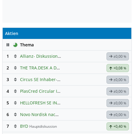
Aktien
Pause
Thema
1
Allianz- Diskussion mit derminator
±0,00
%
2
THE TRA.DESK A DL-,000001
Hauptdiskussion
+0,08
%
3
Circus SE Inhaber-Akt
Hauptdiskussion
±0,00
%
4
PlasCred Circular Innovations
±0,00
%
5
HELLOFRESH SE INH O.N.
Hauptdiskussion
±0,00
%
6
Novo Nordisk nach Split
±0,00
%
7
BYD
Hauptdiskussion
+0,40
%