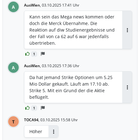
AusWien
,
03.10.2025 17:41 Uhr
A
Kann sein das Mega news kommen oder
doch die Merck Übernahme. Die
Reaktion auf diw Studienergebnisse und
Antwor
der Fall von ca 62 auf 6 war jedenfalls
übertrieben.
1
AusWien
,
03.10.2025 17:36 Uhr
A
Da hat jemand Strike Optionen um 5.25
Mio Dollar gekauft. Läuft am 17.10 ab.
Strike 5. Mit ein Grund der die Aktie
Antwor
beflügelt.
1
TOCA94
,
03.10.2025 15:58 Uhr
T
Höher
Antworten